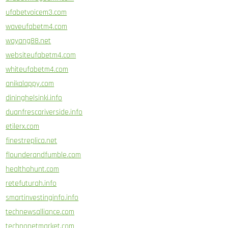
ufabetvoicem3.com
waveufabetm4.com
wayang88.net
websiteufabetm4.com
whiteufabetm4.com
anikalappy.com
dininghelsinki.info
duanfrescariverside.info
etilerx.com
finestreplica.net
flounderandfumble.com
healthohunt.com
retefuturah.info
smartinvestinginfo.info
technewsalliance.com
technonetmarket.com