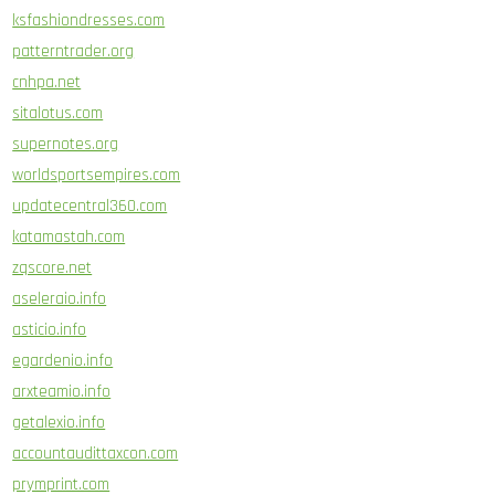
ksfashiondresses.com
patterntrader.org
cnhpa.net
sitalotus.com
supernotes.org
worldsportsempires.com
updatecentral360.com
katamastah.com
zqscore.net
aseleraio.info
asticio.info
egardenio.info
arxteamio.info
getalexio.info
accountaudittaxcon.com
prymprint.com