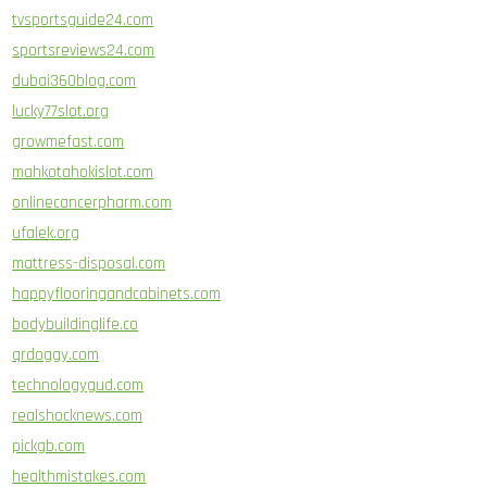
tvsportsguide24.com
sportsreviews24.com
dubai360blog.com
lucky77slot.org
growmefast.com
mahkotahokislot.com
onlinecancerpharm.com
ufalek.org
mattress-disposal.com
happyflooringandcabinets.com
bodybuildinglife.co
qrdoggy.com
technologygud.com
realshocknews.com
pickgb.com
healthmistakes.com