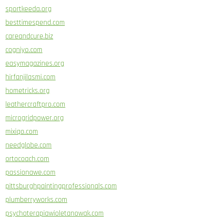
sportkeeda.org
besttimespend.com
careandcure.biz
cogniyo.com
easymagazines.org
hirfanjilasmi.com
hometricks.org
leathercraftpro.com
microgridpower.org
mixiqo.com
needglobe.com
ortocoach.com
passionawe.com
pittsburghpaintingprofessionals.com
plumberryworks.com
psychoterapiawioletanowak.com