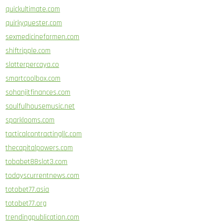
quickultimate.com
quirkyquester.com
sexmedicineformen.com
shiftripple.com
slotterpercaya.co
smartcoolbox.com
sohanjitfinances.com
soulfulhousemusic.net
sparklooms.com
tacticalcontractingllc.com
thecapitalpowers.com
tobabet88slot3.com
todayscurrentnews.com
totobet77.asia
totobet77.org
trendingpublication.com