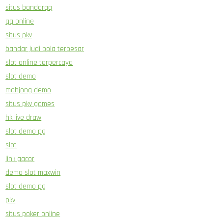
situs bandarqq
qq online
situs pkv
bandar judi bola terbesar
slot online terpercaya
slot demo
mahjong demo
situs pkv games
hk live draw
slot demo pg
slot
link gacor
demo slot maxwin
slot demo pg
pkv
situs poker online