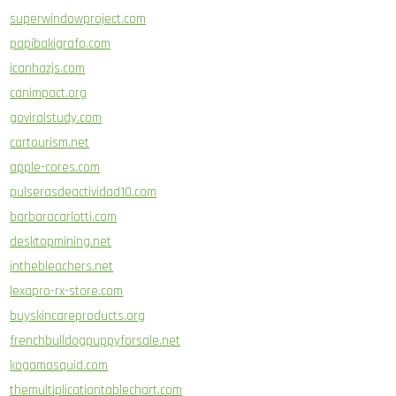
superwindowproject.com
papibakigrafo.com
icanhazjs.com
canimpact.org
goviralstudy.com
cartourism.net
apple-cores.com
pulserasdeactividad10.com
barbaracarlotti.com
desktopmining.net
inthebleachers.net
lexapro-rx-store.com
buyskincareproducts.org
frenchbulldogpuppyforsale.net
kogamasquid.com
themultiplicationtablechart.com