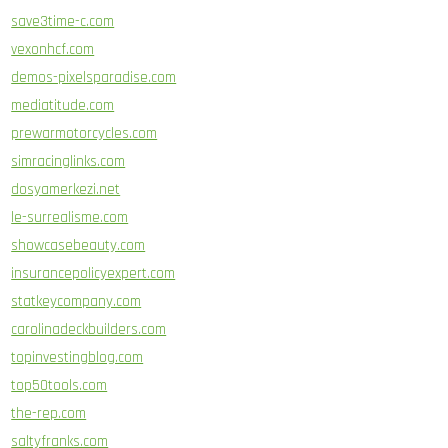
save3time-c.com
vexonhcf.com
demos-pixelsparadise.com
mediatitude.com
prewarmotorcycles.com
simracinglinks.com
dosyamerkezi.net
le-surrealisme.com
showcasebeauty.com
insurancepolicyexpert.com
statkeycompany.com
carolinadeckbuilders.com
topinvestingblog.com
top50tools.com
the-rep.com
saltyfranks.com