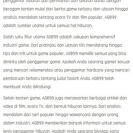
penggemar hiburan dan permainan dari seluruh dunia. Dengan
beragam konten mulai dari berita game terbaru dan ulasan hingga
analisis mendalam tentang acara TV dan film populer, AGB99
adalah sumber utama untuk semua hal hiburan.
Salah satu fitur utama AGB99 adalah cakupan komprehensif
industri game. Dari pratinjau dan ulasan rilis mendatang hingga
tips dan trik untuk game populer, AGB99 memiliki semua yang bisa
diminta oleh penggemar game. Apakah Anda seorang gamer kasual
yang mencari rekomendasi atau penggemar hardcore yang mencari
pembaruan terbaru tentang judul favorit Anda, AGB99 telah
membuat Anda dilindungi.
Selain konten game, AGB99 juga menawarkan berbagai artikel dan
video di film, acara TV, dan bentuk hiburan lainnya. Dari analisis
mendalam dari seri populer hingga wawancara dengan orang
dalam industri, AGB99 memberikan banyak informasi untuk semua
jenis penggemar hiburan. Apakah Anda seorang bioskop yang