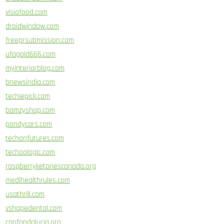
visiofood.com
droidwindow.com
freeprsubmission.com
ufagold666.com
myinteriorblog.com
bnewsindia.com
techiepick.com
bamzyshop.com
pondycars.com
techonfutures.com
techoologic.com
raspberryketonescanada.org
medihealthrules.com
usathrill.com
vshapedental.com
canfandalucia.org