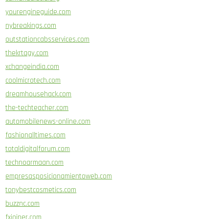
yourengineguide.com
nybreakings.com
outstationcabsservices.com
thekrtagy.com
xchangeindia.com
coolmicrotech.com
dreamhousehack.com
the-techteacher.com
automobilenews-online.com
fashionalltimes.com
totaldigitalforum.com
technoarmaan.com
empresasposicionamientoweb.com
tonybestcosmetics.com
buzznc.com
fxjoiner.com