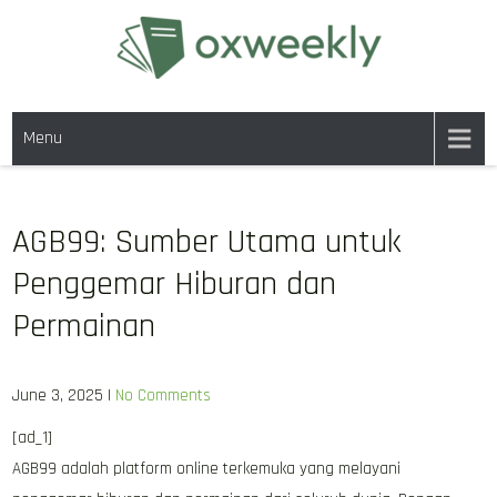
Skip
to
content
SLOT GACOR MALAM INI DARI
Raih maxwin besar malam ini dengan slot X1000 dari Pragmatic Play.
PRAGMATIC PLAY, SLOT X1000
Menu
Slot gacor ini memberikan hasil maksimal dengan RTP tinggi.
UNTUK MAXWIN
AGB99: Sumber Utama untuk
Penggemar Hiburan dan
Permainan
June 3, 2025
|
No Comments
[ad_1]
AGB99 adalah platform online terkemuka yang melayani