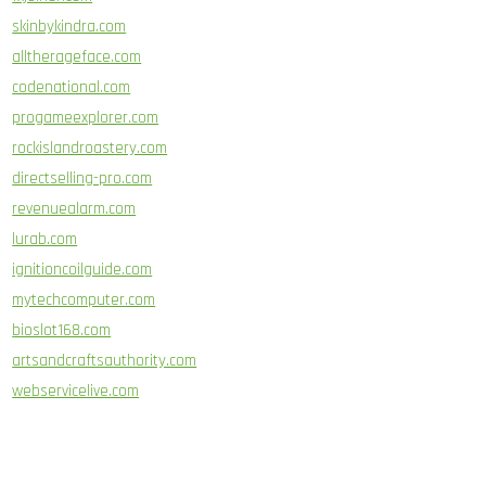
skinbykindra.com
alltherageface.com
codenational.com
progameexplorer.com
rockislandroastery.com
directselling-pro.com
revenuealarm.com
lurab.com
ignitioncoilguide.com
mytechcomputer.com
bioslot168.com
artsandcraftsauthority.com
webservicelive.com