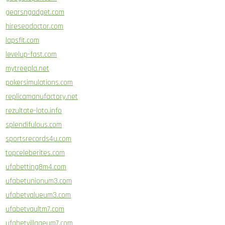
gearsngadget.com
hireseodoctor.com
lapsfit.com
levelup-fast.com
mytreepla.net
pokersimulations.com
replicamanufactory.net
rezultate-loto.info
splendifulous.com
sportsrecords4u.com
topceleberites.com
ufabetting8m4.com
ufabetunionum3.com
ufabetvalueum3.com
ufabetvaultm7.com
ufabetvillageum7.com