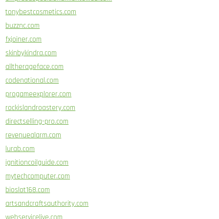
tonybestcosmetics.com
buzznc.com
fxjoiner.com
skinbykindra.com
alltherageface.com
codenational.com
progameexplorer.com
rockislandroastery.com
directselling-pro.com
revenuealarm.com
lurab.com
ignitioncoilguide.com
mytechcomputer.com
bioslot168.com
artsandcraftsauthority.com
webservicelive.com