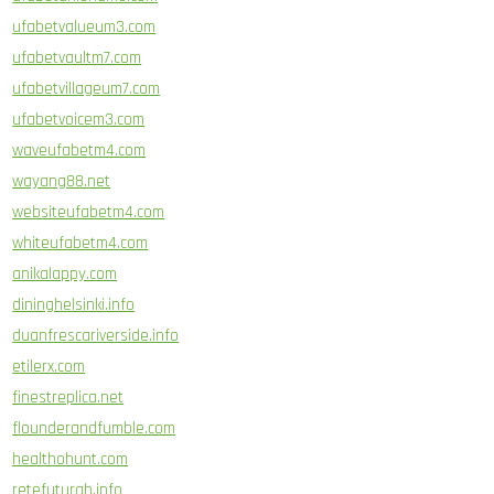
ufabetvalueum3.com
ufabetvaultm7.com
ufabetvillageum7.com
ufabetvoicem3.com
waveufabetm4.com
wayang88.net
websiteufabetm4.com
whiteufabetm4.com
anikalappy.com
dininghelsinki.info
duanfrescariverside.info
etilerx.com
finestreplica.net
flounderandfumble.com
healthohunt.com
retefuturah.info