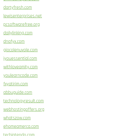
dartyfresh.com
lewisenterprises.net
pcsoftwarefree.org
dailylinking.com
dnafyx.com
giocolenuvole.com
iyouessential.com
withloveamity.com
youlearncode.com
fxyatirim.com
abbuguide.com
technologyresult.com
webhostingoffers.org
whatszow.com
ehomeamerca.com
techintendo.com