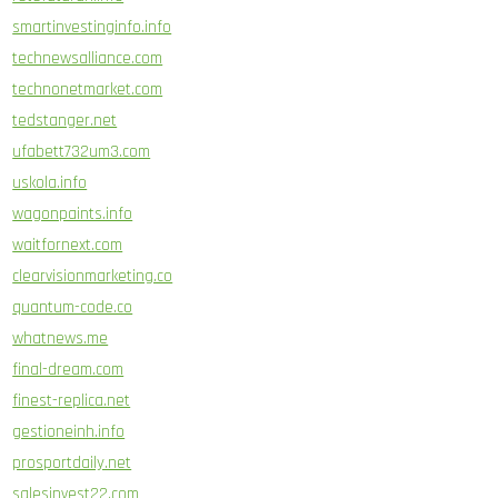
smartinvestinginfo.info
technewsalliance.com
technonetmarket.com
tedstanger.net
ufabett732um3.com
uskola.info
wagonpaints.info
waitfornext.com
clearvisionmarketing.co
quantum-code.co
whatnews.me
final-dream.com
finest-replica.net
gestioneinh.info
prosportdaily.net
salesinvest22.com