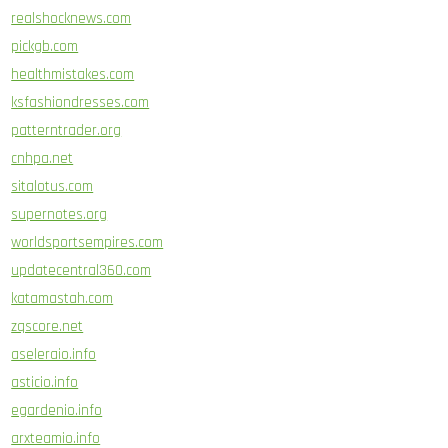
realshocknews.com
pickgb.com
healthmistakes.com
ksfashiondresses.com
patterntrader.org
cnhpa.net
sitalotus.com
supernotes.org
worldsportsempires.com
updatecentral360.com
katamastah.com
zqscore.net
aseleraio.info
asticio.info
egardenio.info
arxteamio.info