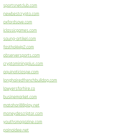
sportsnetclub.com
newbestcrypto.com
oxfordsave.com
iclassicgames.com
saung-artikel.com
fasthokivip2.com
observersports.com
cryptominingplus.com
aquinoticiaspe.com
longhairedfrenchbulldog.com
lawyersforhire.co
businemarket.com
matahari88play.net
moneydescriptor.com
youthsmagazine.com
painaidee.net