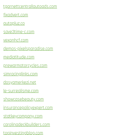
tgarnettcentrallautoads.com
fixadvert.com
autopluz.co
save3time-c.com
vexonhcf.com
demos-pixelsparadise.com
mediatitude.com
prewarmotorcycles.com
simracinglinks.com
dosyamerkezi.net
le-surrealisme.com
showcasebeauty.com
insurancepolicyexpert.com
statkeycompany.com
carolinadeckbuilders.com
topinvestingblog.com