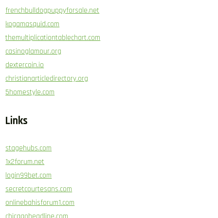
frenchbulldogpuppyforsale.net
kogamasquid.com
themultiplicationtablechart.com
casinoglamour.org
dextercoin.io
christianarticledirectory.org
5homestyle.com
Links
stagehubs.com
1x2forum.net
login99bet.com
secretcourtesans.com
onlinebahisforum1.com
chicagoheadline.com