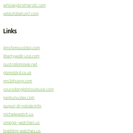
whiskeybrothersllc.com
wildufabetum7.com
Links
jimsfamousbbq.com
libertywalk-usa.com
australiamovie.net
gizmobird.co.uk
mp3djsong.com
coursdanglaistoulouse.com
neptunuslex.com
auguri-di-natale.info
michelewatch.us
omega--watches.us
breitling-watches.us