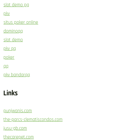
slot demo pg
pkv
situs poker online
dominoqq
slot demo
pkv qq
poker
qq
pkv bandarqq
Links
punjwanis.com
the-parcs-clematiscondos.com
jusu-gb.com
thecarepet.com