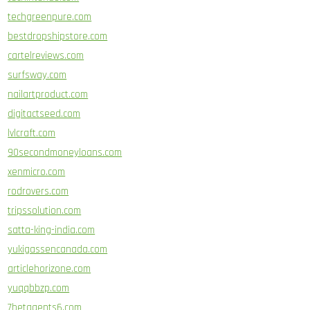
techgreenpure.com
bestdropshipstore.com
cartelreviews.com
surfsway.com
nailartproduct.com
digitactseed.com
lvlcraft.com
90secondmoneyloans.com
xenmicro.com
rodrovers.com
tripssolution.com
satta-king-india.com
yukigassencanada.com
articlehorizone.com
yuqqbbzp.com
7betagents6.com