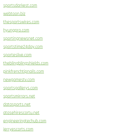
sportsdarkest.com
webtoon.biz
thesportswires.com
hyungpro.com
sportingnewsnet.com
sportstime24day.com
sporteslive.com
theblingblingshields.com
pinkfrenchtipnails.com
newgamestv.com
sportsgallerys.com
sportsmirrors.net
datasports.net
atasehirescortu.net
engineeringtechub.com
jerryescorts.com