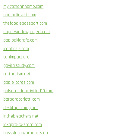
mykitchennhome.com
aumoulinvert.com
thefoodiepassport.com
superwindowproject.com
papibakigrafo.com
icanhazjs.com
canimpact.org
goviralstudy.com
cartourism.net
apple-cores.com
pulserasdeactividad10.com
barbaracarlotti.com
desktopmining.net
inthebleachers.net
lexapro-rx-store.com
buyskincareproducts.org