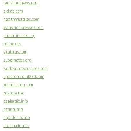
realshocknews.com
pickgb.com
healthmistakes.com
ksfashiondresses.com
patterntrader.org
cnhpa.net
sitalotus.com
supernotes.org
worldsportsempires.com
updatecentral360.com
katamastah.com
zqscore.net
aseleraio.info
asticio.info
egardenio.info
arxteamio.info