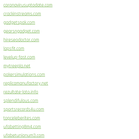
coronavirusuptodate.com
crackinstreams.com
gadgetspak.com
gearsngadget.com
hireseodoctor.com
lapsfit.com
levelup-fast.com
mytreepla.net
pokersimulations.com
replicamanufactory.net
rezultate-loto.info
splendifulous.com
sportsrecords4u.com
topceleberites.com
ufabetting8m4.com
ufabetunionum3.com