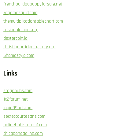
frenchbulldogpuppyforsale.net
kogamasquid.com
themultiplicationtablechart.com
casinoglamour.org
dextercoin.io
christianarticledirectory.org
5homestyle.com
Links
stagehubs.com
1x2forum.net
login99bet.com
secretcourtesans.com
onlinebahisforum1.com
chicagoheadline.com