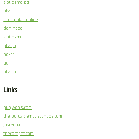
slot demo pg
pkv
situs poker online
dominoqq
slot demo
pkv qq
poker
qq
pkv bandarqq
Links
punjwanis.com
the-parcs-clematiscondos.com
jusu-gb.com
thecarepet.com