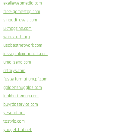
exellewebmedia.com
free-gamestop.com
sinbadtravels.com
ukmagzine.com
wareztech.org
usabestnetwork.com
jessepinkmanoutfit.com
umailsend.com
retarys.com
fasterformationcpf.com
goldensnuggles.com
lookbattlemap.com
buyrdpservice.com
yesport.net
tostylo.com
yougetthat.net