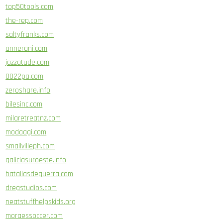
top50tools.com
the-rep.com
saltyfranks.com
annerani.com
jazzatude.com
0022pa.com
zeroshare.info
bilesinc.com
milaretreatnz.com
modaagi.com
smallvilleph.com
galiciasuroeste.info
batallasdeguerra.com
dregstudios.com
neatstuffhelpskids.org
moraessoccer.com