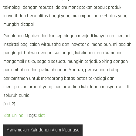
teknologi, dengan reputasi dalam menciptakan produk-produk
inovatif dan berkualitas tinggi yang melampaui batas-batas yang
mungkin dicapai.
Perjalanan Mpoten dari konsep hingga menjadi kenyataan menjadi
inspirasi bagi calon wirausaha dan inovator di mana pun. Ini adalah
pengingat bahwa dengan semangat, ketekunan, dan kemauan
mengambil risiko, segala sesuatu mungkin terjadi. Seiring dengan
pertumbuhan dan perkembangan Mpoten, perusahaan tetap
berkomitmen untuk mendorong batas-batas teknologi dan
menciptakan produk yang meningkatkan kehidupan masyarakat di
seluruh dunia.
[ad_2]
Slot Online
| Tags:
slot
Post
Menemukan Keindahan Alam Mponusa