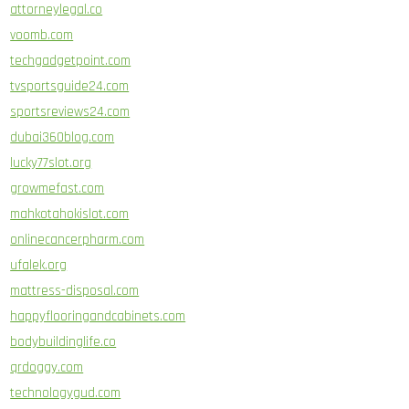
attorneylegal.co
voomb.com
techgadgetpoint.com
tvsportsguide24.com
sportsreviews24.com
dubai360blog.com
lucky77slot.org
growmefast.com
mahkotahokislot.com
onlinecancerpharm.com
ufalek.org
mattress-disposal.com
happyflooringandcabinets.com
bodybuildinglife.co
qrdoggy.com
technologygud.com