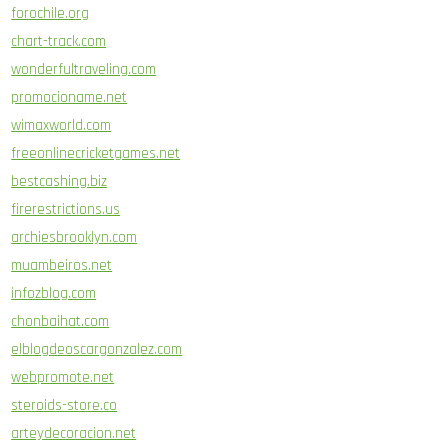
forochile.org
chart-track.com
wonderfultraveling.com
promocioname.net
wimaxworld.com
freeonlinecricketgames.net
bestcashing.biz
firerestrictions.us
archiesbrooklyn.com
muambeiros.net
infozblog.com
chonbaihat.com
elblogdeoscargonzalez.com
webpromote.net
steroids-store.co
arteydecoracion.net