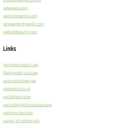
ufabetvalleyum3.com
veloxview.com
westufabetm3.com
whiskeybrothersllc.com
wildufabetum7.com
Links
jimsfamousbbq.com
libertywalk-usa.com
australiamovie.net
gizmobird.co.uk
mp3djsong.com
coursdanglaistoulouse.com
neptunuslex.com
auguri-di-natale.info