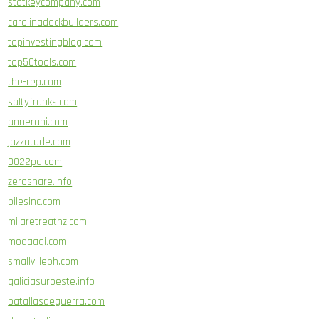
statkeycompany.com
carolinadeckbuilders.com
topinvestingblog.com
top50tools.com
the-rep.com
saltyfranks.com
annerani.com
jazzatude.com
0022pa.com
zeroshare.info
bilesinc.com
milaretreatnz.com
modaagi.com
smallvilleph.com
galiciasuroeste.info
batallasdeguerra.com