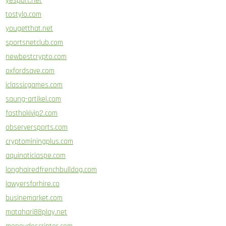
yesport.net
tostylo.com
yougetthat.net
sportsnetclub.com
newbestcrypto.com
oxfordsave.com
iclassicgames.com
saung-artikel.com
fasthokivip2.com
observersports.com
cryptominingplus.com
aquinoticiaspe.com
longhairedfrenchbulldog.com
lawyersforhire.co
businemarket.com
matahari88play.net