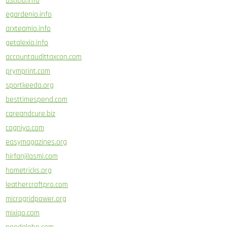
asticio.info
egardenio.info
arxteamio.info
getalexio.info
accountaudittaxcon.com
prymprint.com
sportkeeda.org
besttimespend.com
careandcure.biz
cogniyo.com
easymagazines.org
hirfanjilasmi.com
hometricks.org
leathercraftpro.com
microgridpower.org
mixiqo.com