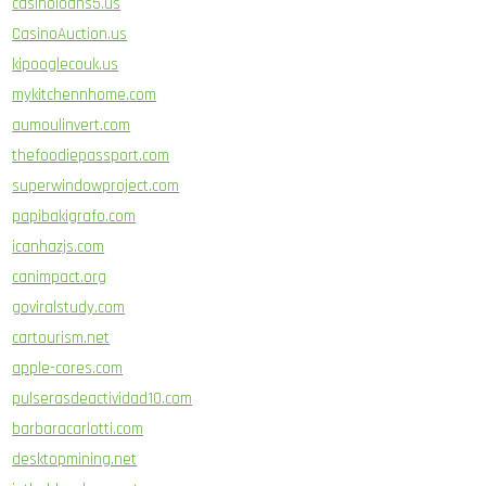
casinoloans5.us
CasinoAuction.us
kipooglecouk.us
mykitchennhome.com
aumoulinvert.com
thefoodiepassport.com
superwindowproject.com
papibakigrafo.com
icanhazjs.com
canimpact.org
goviralstudy.com
cartourism.net
apple-cores.com
pulserasdeactividad10.com
barbaracarlotti.com
desktopmining.net