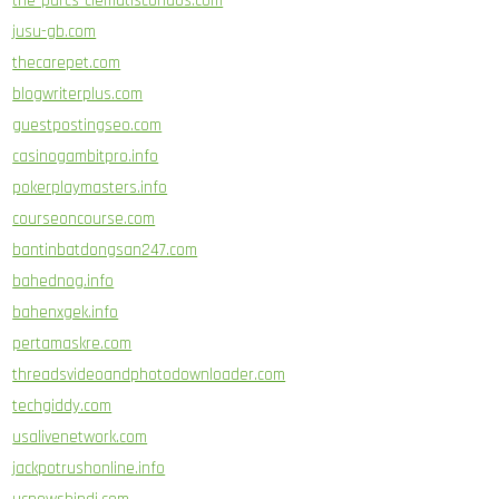
the-parcs-clematiscondos.com
jusu-gb.com
thecarepet.com
blogwriterplus.com
guestpostingseo.com
casinogambitpro.info
pokerplaymasters.info
courseoncourse.com
bantinbatdongsan247.com
bahednog.info
bahenxgek.info
pertamaskre.com
threadsvideoandphotodownloader.com
techgiddy.com
usalivenetwork.com
jackpotrushonline.info