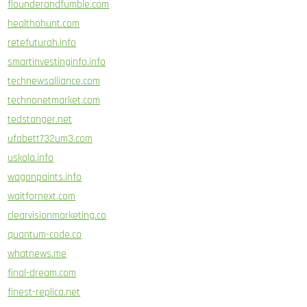
flounderandfumble.com
healthohunt.com
retefuturah.info
smartinvestinginfo.info
technewsalliance.com
technonetmarket.com
tedstanger.net
ufabett732um3.com
uskola.info
wagonpaints.info
waitfornext.com
clearvisionmarketing.co
quantum-code.co
whatnews.me
final-dream.com
finest-replica.net