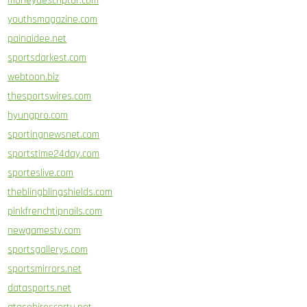
moneydescriptor.com
youthsmagazine.com
painaidee.net
sportsdarkest.com
webtoon.biz
thesportswires.com
hyungpro.com
sportingnewsnet.com
sportstime24day.com
sporteslive.com
theblingblingshields.com
pinkfrenchtipnails.com
newgamestv.com
sportsgallerys.com
sportsmirrors.net
datasports.net