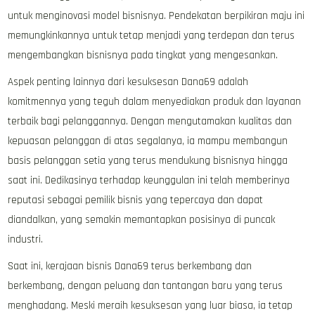
untuk menginovasi model bisnisnya. Pendekatan berpikiran maju ini
memungkinkannya untuk tetap menjadi yang terdepan dan terus
mengembangkan bisnisnya pada tingkat yang mengesankan.
Aspek penting lainnya dari kesuksesan Dana69 adalah
komitmennya yang teguh dalam menyediakan produk dan layanan
terbaik bagi pelanggannya. Dengan mengutamakan kualitas dan
kepuasan pelanggan di atas segalanya, ia mampu membangun
basis pelanggan setia yang terus mendukung bisnisnya hingga
saat ini. Dedikasinya terhadap keunggulan ini telah memberinya
reputasi sebagai pemilik bisnis yang tepercaya dan dapat
diandalkan, yang semakin memantapkan posisinya di puncak
industri.
Saat ini, kerajaan bisnis Dana69 terus berkembang dan
berkembang, dengan peluang dan tantangan baru yang terus
menghadang. Meski meraih kesuksesan yang luar biasa, ia tetap