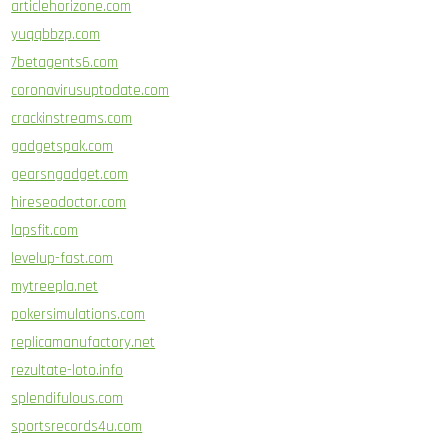
articlehorizone.com
yuqqbbzp.com
7betagents6.com
coronavirusuptodate.com
crackinstreams.com
gadgetspak.com
gearsngadget.com
hireseodoctor.com
lapsfit.com
levelup-fast.com
mytreepla.net
pokersimulations.com
replicamanufactory.net
rezultate-loto.info
splendifulous.com
sportsrecords4u.com