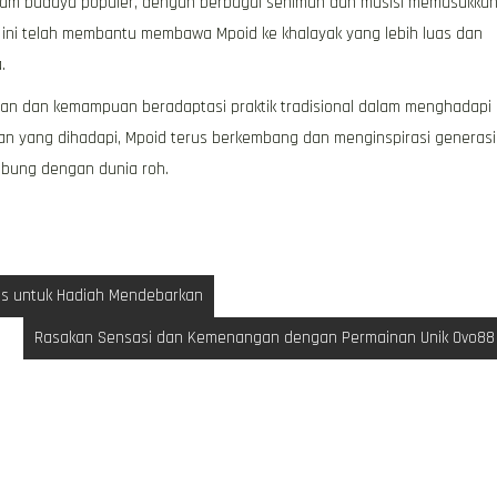
alam budaya populer, dengan berbagai seniman dan musisi memasukka
l ini telah membantu membawa Mpoid ke khalayak yang lebih luas dan
.
nan dan kemampuan beradaptasi praktik tradisional dalam menghadapi
n yang dihadapi, Mpoid terus berkembang dan menginspirasi generasi
ubung dengan dunia roh.
tas untuk Hadiah Mendebarkan
Rasakan Sensasi dan Kemenangan dengan Permainan Unik Ovo88