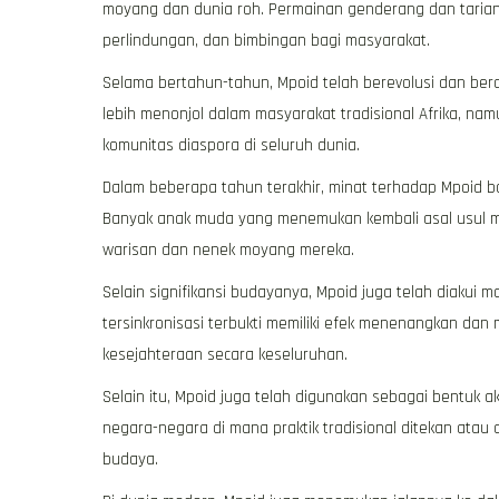
moyang dan dunia roh. Permainan genderang dan tari
perlindungan, dan bimbingan bagi masyarakat.
Selama bertahun-tahun, Mpoid telah berevolusi dan b
lebih menonjol dalam masyarakat tradisional Afrika, nam
komunitas diaspora di seluruh dunia.
Dalam beberapa tahun terakhir, minat terhadap Mpoid ban
Banyak anak muda yang menemukan kembali asal usul 
warisan dan nenek moyang mereka.
Selain signifikansi budayanya, Mpoid juga telah diakui
tersinkronisasi terbukti memiliki efek menenangkan da
kesejahteraan secara keseluruhan.
Selain itu, Mpoid juga telah digunakan sebagai bentuk a
negara-negara di mana praktik tradisional ditekan atau
budaya.