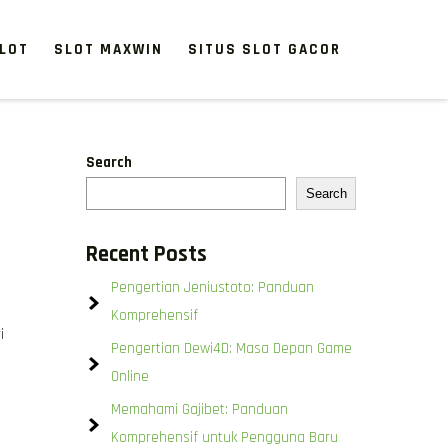
LOT
SLOT MAXWIN
SITUS SLOT GACOR
 UNTUK MAXWIN
Search
Search
Recent Posts
Pengertian Jeniustoto: Panduan
Komprehensif
i
Pengertian Dewi4D: Masa Depan Game
Online
Memahami Gajibet: Panduan
Komprehensif untuk Pengguna Baru