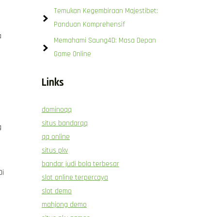
Temukan Kegembiraan Majestibet:
Panduan Komprehensif
a
Memahami Saung4D: Masa Depan
Game Online
Links
dominoqq
situs bandarqq
g
qq online
situs pkv
bandar judi bola terbesar
Di
slot online terpercaya
slot demo
mahjong demo