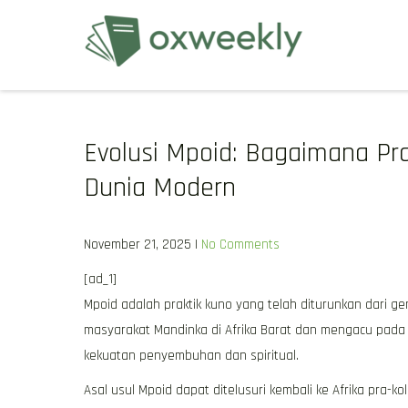
Skip
to
content
SLOT GACOR MALAM INI DA
Raih maxwin besar malam ini dengan slot X1000 dari Pragmati
Evolusi Mpoid: Bagaimana Pr
Dunia Modern
November 21, 2025
|
No Comments
[ad_1]
Mpoid adalah praktik kuno yang telah diturunkan dari gen
masyarakat Mandinka di Afrika Barat dan mengacu pada 
kekuatan penyembuhan dan spiritual.
Asal usul Mpoid dapat ditelusuri kembali ke Afrika pra-