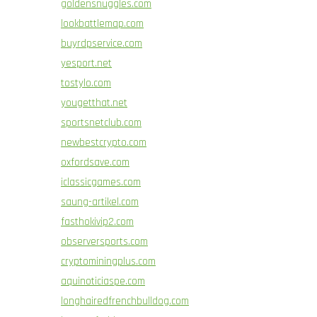
goldensnuggles.com
lookbattlemap.com
buyrdpservice.com
yesport.net
tostylo.com
yougetthat.net
sportsnetclub.com
newbestcrypto.com
oxfordsave.com
iclassicgames.com
saung-artikel.com
fasthokivip2.com
observersports.com
cryptominingplus.com
aquinoticiaspe.com
longhairedfrenchbulldog.com