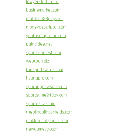
lawyersforhire.co
businemarket.com
matahari88play.net
moneydescriptor.com
youthsmagazine.com
painaidee.net
sportsdarkest.com
webtoon.biz
thesportswires.com
hyungpro.com
sportingnewsnet.com
sportstime24day.com
sporteslive.com
theblingblingshields.com
pinkfrenchtipnails.com
newgamestv.com