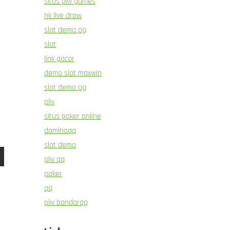
n
situs pkv games
hk live draw
slot demo pg
slot
link gacor
demo slot maxwin
slot demo pg
pkv
situs poker online
dominoqq
slot demo
pkv qq
poker
qq
pkv bandarqq