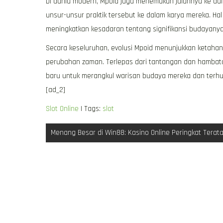
Di dunia modern, Mpoid juga menemukan jalannya ke d
unsur-unsur praktik tersebut ke dalam karya mereka. Ha
meningkatkan kesadaran tentang signifikansi budayanya
Secara keseluruhan, evolusi Mpoid menunjukkan ketaha
perubahan zaman. Terlepas dari tantangan dan hambata
baru untuk merangkul warisan budaya mereka dan terh
[ad_2]
Slot Online
| Tags:
slot
Post
Menang Besar di Win88: Kasino Online Peringkat Tera
navigation