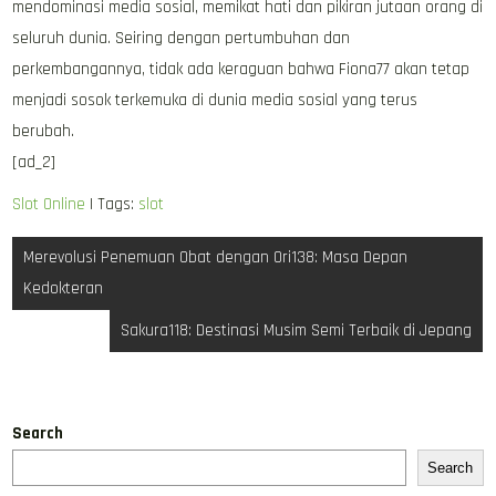
mendominasi media sosial, memikat hati dan pikiran jutaan orang di
seluruh dunia. Seiring dengan pertumbuhan dan
perkembangannya, tidak ada keraguan bahwa Fiona77 akan tetap
menjadi sosok terkemuka di dunia media sosial yang terus
berubah.
[ad_2]
Slot Online
| Tags:
slot
Post
Merevolusi Penemuan Obat dengan Ori138: Masa Depan
navigation
Kedokteran
Sakura118: Destinasi Musim Semi Terbaik di Jepang
Search
Search