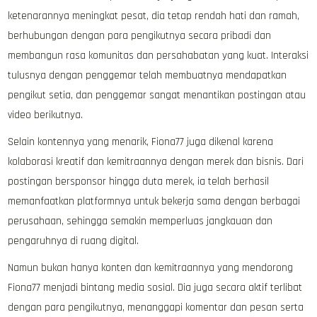
ketenarannya meningkat pesat, dia tetap rendah hati dan ramah,
berhubungan dengan para pengikutnya secara pribadi dan
membangun rasa komunitas dan persahabatan yang kuat. Interaksi
tulusnya dengan penggemar telah membuatnya mendapatkan
pengikut setia, dan penggemar sangat menantikan postingan atau
video berikutnya.
Selain kontennya yang menarik, Fiona77 juga dikenal karena
kolaborasi kreatif dan kemitraannya dengan merek dan bisnis. Dari
postingan bersponsor hingga duta merek, ia telah berhasil
memanfaatkan platformnya untuk bekerja sama dengan berbagai
perusahaan, sehingga semakin memperluas jangkauan dan
pengaruhnya di ruang digital.
Namun bukan hanya konten dan kemitraannya yang mendorong
Fiona77 menjadi bintang media sosial. Dia juga secara aktif terlibat
dengan para pengikutnya, menanggapi komentar dan pesan serta