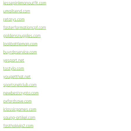
jessepinkmanoutfit.com
umailsend.com
retarys.com
fasterformationcpf.com
goldensnuggles.com
lookbattlemap.com
buyrdpservice.com
yesport.net
tostylo.com
yougetthat.net
sportsnetclub.com
newbestcrypto.com
oxfordsave.com
iclassicgames.com
saung-artikel.com
fasthokivip2.com