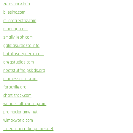
zeroshare.info
bilesinc.com
milaretreatnz.com
modaagi.com
smallvilleph.com
galiciasuroeste.info
batallasdeguerra.com
dregstudios.com
neatstuffhelpskids.org
moraessoccer.com
forochile.org
chart-track.com
wonderfultraveling.com
promocioname.net
wimaxworld.com
freeonlinecricketgames.net