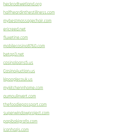
heckrodtwetland.org
halfheardinthestillness.com
mybestmassagechair.com
ericreed.net
fluxetine.com
mobilecasino8760.com
betqq3.net
casinoloans5.us
CasinoAuction.us
kipooglecouk.us
mykitchennhome.com
aumoulinvert.com
thefoodiepassport.com
superwindowproject.com
papibakigrafo.com
icanhazjs.com