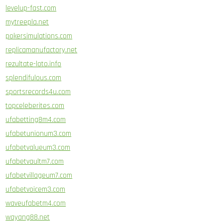
levelup-fast.com
mytreepla.net
pokersimulations.com
replicamanufactory.net
rezultate-loto.info
splendifulous.com
sportsrecords4u.com
topceleberites.com
ufabetting8m4.com
ufabetunionum3.com
ufabetvalueum3.com
ufabetvaultm7.com
ufabetvillageum7.com
ufabetvoicem3.com
waveufabetm4.com
wayang88.net