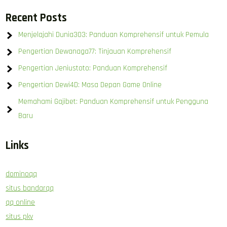
Recent Posts
Menjelajahi Dunia303: Panduan Komprehensif untuk Pemula
Pengertian Dewanaga77: Tinjauan Komprehensif
Pengertian Jeniustoto: Panduan Komprehensif
Pengertian Dewi4D: Masa Depan Game Online
Memahami Gajibet: Panduan Komprehensif untuk Pengguna
Baru
Links
dominoqq
situs bandarqq
qq online
situs pkv