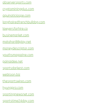
observersports.com
cryptominingplus.com
aquinoticiaspe.com
longhairedfrenchbulldog.com
lawyersforhire.co
businemarket.com
matahari88play.net
moneydescriptor.com
youthsmagazine.com
painaidee.net
sportsdarkest.com
webtoon.biz
thesportswires.com
hyungpro.com
sportingnewsnet.com
sportstime24day.com