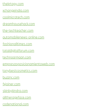
thekrtagy.com
xchangeindia.com
coolmicrotech.com
dreamhousehack.com
the-techteacher.com
automobilenews-online.com
fashionalltimes.com
totaldigitalforum.com
technoarmaan.com
empresasposicionamientoweb.com
tonybestcosmetics.com
buzznc.com
fxjoiner.com
skinbykindra.com
alltherageface.com
codenational.com