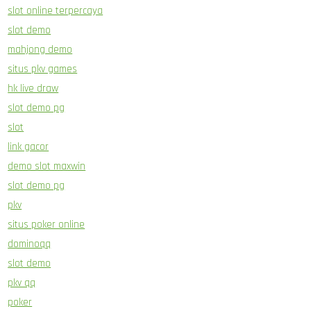
slot online terpercaya
slot demo
mahjong demo
situs pkv games
hk live draw
slot demo pg
slot
link gacor
demo slot maxwin
slot demo pg
pkv
situs poker online
dominoqq
slot demo
pkv qq
poker