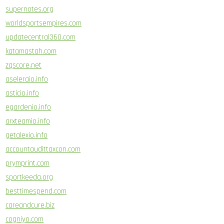
supernotes.org
worldsportsempires.com
updatecentral360.com
katamastah.com
zqscore.net
aseleraio.info
asticio.info
egardenio.info
arxteamio.info
getalexio.info
accountaudittaxcon.com
prymprint.com
sportkeeda.org
besttimespend.com
careandcure.biz
cogniyo.com