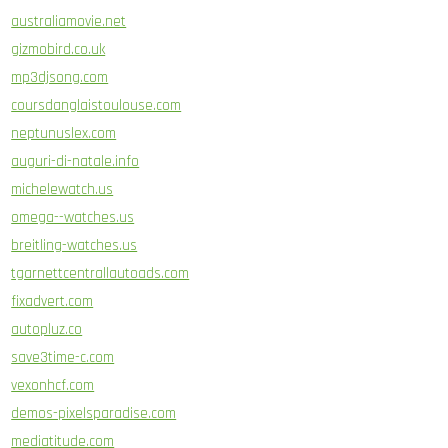
australiamovie.net
gizmobird.co.uk
mp3djsong.com
coursdanglaistoulouse.com
neptunuslex.com
auguri-di-natale.info
michelewatch.us
omega--watches.us
breitling-watches.us
tgarnettcentrallautoads.com
fixadvert.com
autopluz.co
save3time-c.com
vexonhcf.com
demos-pixelsparadise.com
mediatitude.com