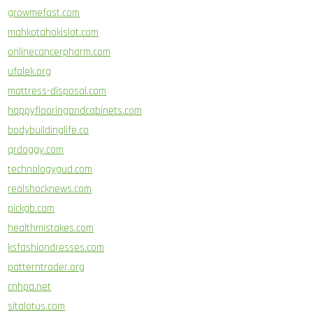
growmefast.com
mahkotahokislot.com
onlinecancerpharm.com
ufalek.org
mattress-disposal.com
happyflooringandcabinets.com
bodybuildinglife.co
qrdoggy.com
technologygud.com
realshocknews.com
pickgb.com
healthmistakes.com
ksfashiondresses.com
patterntrader.org
cnhpa.net
sitalotus.com