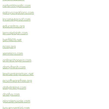
nefertitingalls.com
patsyscreations.com
income4proof.com
educaritas.org
lensajelajah.com
betflik09.net
ncaq.org
xenmicro.com
onlineshopera.com
dartyfresh.com
lewisenterprises.net
pcsoftwarefree.org
dailylinking.com
dnafyx.com
giocolenuvole.com
iyouessential.com