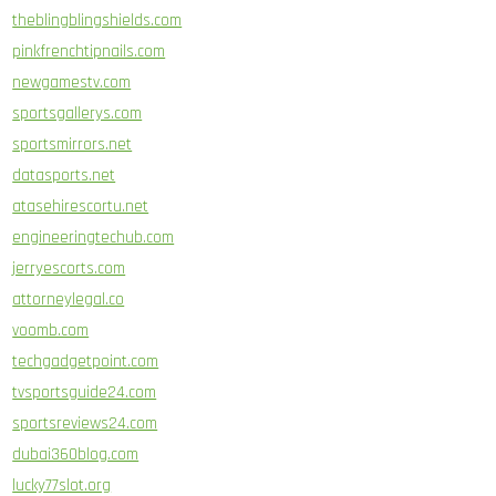
theblingblingshields.com
pinkfrenchtipnails.com
newgamestv.com
sportsgallerys.com
sportsmirrors.net
datasports.net
atasehirescortu.net
engineeringtechub.com
jerryescorts.com
attorneylegal.co
voomb.com
techgadgetpoint.com
tvsportsguide24.com
sportsreviews24.com
dubai360blog.com
lucky77slot.org