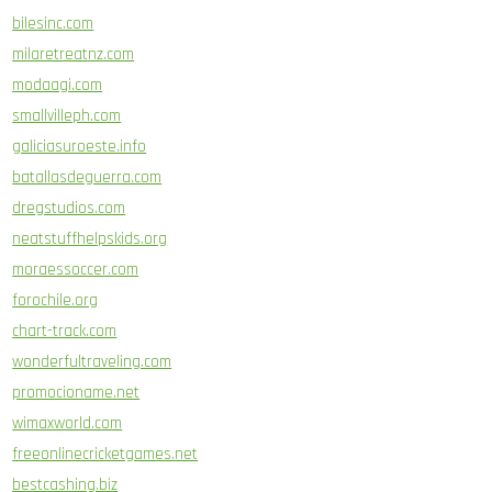
bilesinc.com
milaretreatnz.com
modaagi.com
smallvilleph.com
galiciasuroeste.info
batallasdeguerra.com
dregstudios.com
neatstuffhelpskids.org
moraessoccer.com
forochile.org
chart-track.com
wonderfultraveling.com
promocioname.net
wimaxworld.com
freeonlinecricketgames.net
bestcashing.biz