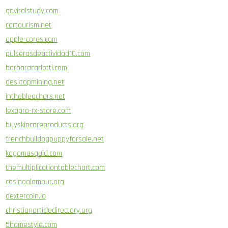
goviralstudy.com
cartourism.net
apple-cores.com
pulserasdeactividad10.com
barbaracarlotti.com
desktopmining.net
inthebleachers.net
lexapro-rx-store.com
buyskincareproducts.org
frenchbulldogpuppyforsale.net
kogamasquid.com
themultiplicationtablechart.com
casinoglamour.org
dextercoin.io
christianarticledirectory.org
5homestyle.com