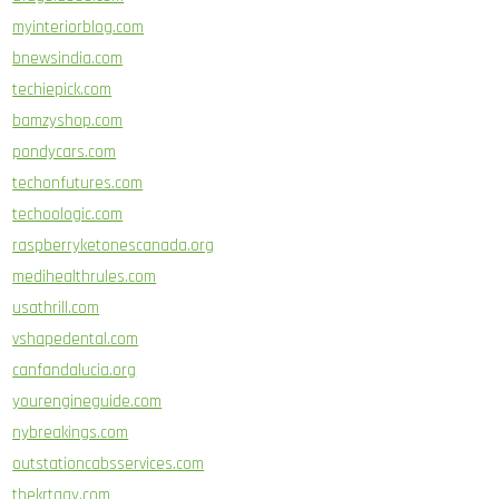
myinteriorblog.com
bnewsindia.com
techiepick.com
bamzyshop.com
pondycars.com
techonfutures.com
techoologic.com
raspberryketonescanada.org
medihealthrules.com
usathrill.com
vshapedental.com
canfandalucia.org
yourengineguide.com
nybreakings.com
outstationcabsservices.com
thekrtagy.com