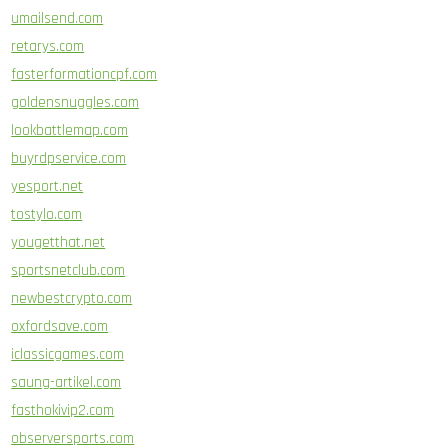
umailsend.com
retarys.com
fasterformationcpf.com
goldensnuggles.com
lookbattlemap.com
buyrdpservice.com
yesport.net
tostylo.com
yougetthat.net
sportsnetclub.com
newbestcrypto.com
oxfordsave.com
iclassicgames.com
saung-artikel.com
fasthokivip2.com
observersports.com