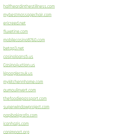
halfheardinthestillness.com
mybestmassagechair.com
ericreed.net
fluxetine.com
mobilecasino8760.com
betqq3.net
casinoloans5.us
CasinoAuction.us
kipooglecouk.us
mykitchennhome.com
aumoulinvert.com
thefoodiepassport.com
superwindowproject.com
papibakigrafo.com
icanhazjs.com
canimpact.org