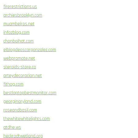
firerestrictions.us
archiesbrooklyn.com
muambeiros.net
infozblog.com
chonbaihat.com
elblogdeoscargonzalez.com
webpromote.net
steroids-store.co
arteydecoracion.net
fithog.com
bestlaptopbestmonitor.com
georginaryland.com
roseandbasil.com
thewhitewhitelights.com
atdhe.ws
heckrodtwetland.org