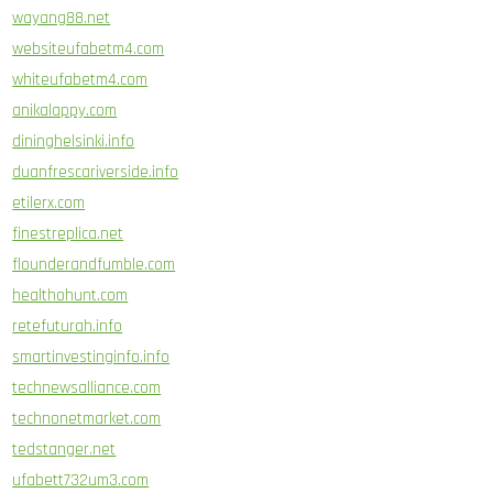
wayang88.net
websiteufabetm4.com
whiteufabetm4.com
anikalappy.com
dininghelsinki.info
duanfrescariverside.info
etilerx.com
finestreplica.net
flounderandfumble.com
healthohunt.com
retefuturah.info
smartinvestinginfo.info
technewsalliance.com
technonetmarket.com
tedstanger.net
ufabett732um3.com