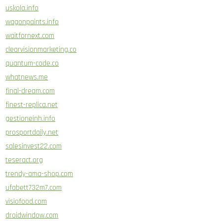
uskola.info
wagonpaints.info
waitfornext.com
clearvisionmarketing.co
quantum-code.co
whatnews.me
final-dream.com
finest-replica.net
gestioneinh.info
prosportdaily.net
salesinvest22.com
teseract.org
trendy-ama-shop.com
ufabett732m7.com
visiofood.com
droidwindow.com