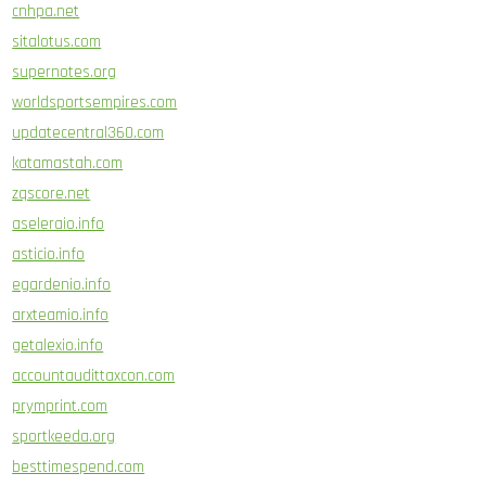
cnhpa.net
sitalotus.com
supernotes.org
worldsportsempires.com
updatecentral360.com
katamastah.com
zqscore.net
aseleraio.info
asticio.info
egardenio.info
arxteamio.info
getalexio.info
accountaudittaxcon.com
prymprint.com
sportkeeda.org
besttimespend.com