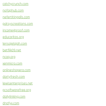
catchycrunch.com
nofaphub.com
nefertitingalls.com
patsyscreations.com
income4proof.com
educaritas.org
lensajelajah.com
betflik09.net
ncaq.org
xenmicro.com
onlineshopera.com
dartyfresh.com
lewisenterprises.net
pcsoftwarefree.org
dailylinking.com
dnafyx.com