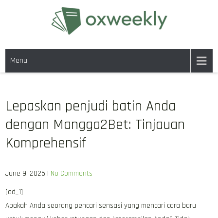
Skip
to
content
SLOT GACOR MALAM INI DARI
Raih maxwin besar malam ini dengan slot X1000 dari Pragmatic Play.
PRAGMATIC PLAY, SLOT X1000
Menu
Slot gacor ini memberikan hasil maksimal dengan RTP tinggi.
UNTUK MAXWIN
Lepaskan penjudi batin Anda
dengan Mangga2Bet: Tinjauan
Komprehensif
June 9, 2025
|
No Comments
[ad_1]
Apakah Anda seorang pencari sensasi yang mencari cara baru