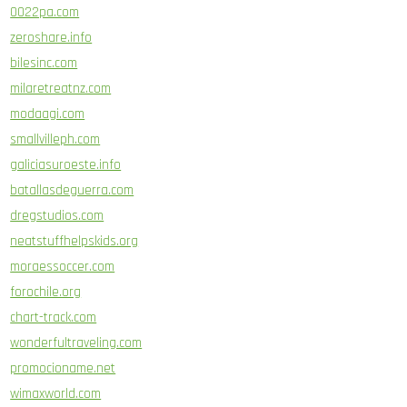
0022pa.com
zeroshare.info
bilesinc.com
milaretreatnz.com
modaagi.com
smallvilleph.com
galiciasuroeste.info
batallasdeguerra.com
dregstudios.com
neatstuffhelpskids.org
moraessoccer.com
forochile.org
chart-track.com
wonderfultraveling.com
promocioname.net
wimaxworld.com