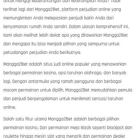
untuk menguji keberuntungan dan keterampilan Anda? Tidak
terlihat lagi dari Mangga2Bet, platform perjudian online yang
memungkinkan Anda melepaskan penjudi batin Anda dari
kenyamanan rumah Anda sendiri. Dalam ulasan komprehensif ini,
kami akan melihat lebih dekat apa yang ditawarkan Mangga2Bet
dan mengapa itu bisa menjadi pilihan yang sempurna untuk
petualangan perjudian Anda berikutnya.
Mangga2Bet adalah situs judi online populer yang menawarkan
berbagai permainan kasino, opsi taruhan olahraga, dan banyak
lagi. Dengan antarmuka yang ramah pengguna dan berbagai
macam permainan untuk dipilih, Mangga2Bet memudahkan pemula
dan penjudi berpengalaman untuk menikmati sensasi taruhan
online.
Salah satu fitur utama Mangga2Bet adalah berbagai pilihan
permainan kasino. Dari permainan meja klasik seperti blackjack dan
roulette hingga mesin slot yang menarik dan permainan dealer