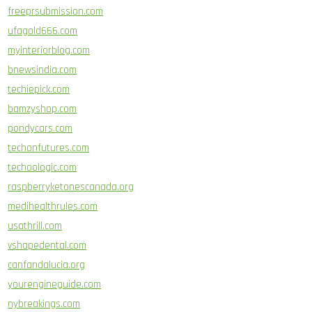
freeprsubmission.com
ufagold666.com
myinteriorblog.com
bnewsindia.com
techiepick.com
bamzyshop.com
pondycars.com
techonfutures.com
techoologic.com
raspberryketonescanada.org
medihealthrules.com
usathrill.com
vshapedental.com
canfandalucia.org
yourengineguide.com
nybreakings.com