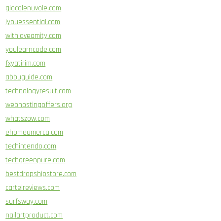
giocolenuvole.com
iyouessential.com
withloveamity.com
youlearncode.com
fxyatirim.com
abbuguide.com
technologyresult.com
webhostingoffers.org
whatszow.com
ehomeamerca.com
techintendo.com
techgreenpure.com
bestdropshipstore.com
cartelreviews.com
surfsway.com
nailartproduct.com