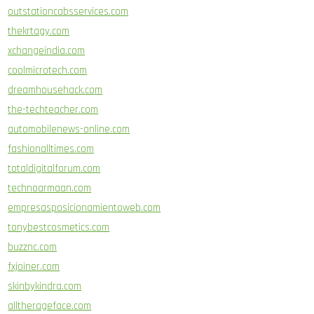
outstationcabsservices.com
thekrtagy.com
xchangeindia.com
coolmicrotech.com
dreamhousehack.com
the-techteacher.com
automobilenews-online.com
fashionalltimes.com
totaldigitalforum.com
technoarmaan.com
empresasposicionamientoweb.com
tonybestcosmetics.com
buzznc.com
fxjoiner.com
skinbykindra.com
alltherageface.com