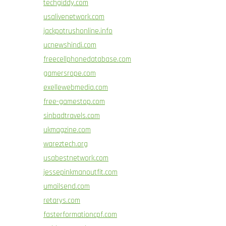
techgiddy.com
usalivenetwork.com
jackpotrushonline.info
ucnewshindi.com
freecellphonedatabase.com
gamersrope.com
exellewebmedia.com
free-gamestop.com
sinbadtravels.com
ukmagzine.com
wareztech.org
usabestnetwork.com
jessepinkmanoutfit.com
umailsend.com
retarys.com
fasterformationcpf.com