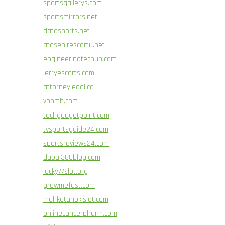
sportsgallerys.com
sportsmirrors.net
datasports.net
atasehirescortu.net
engineeringtechub.com
jerryescorts.com
attorneylegal.co
voomb.com
techgadgetpoint.com
tvsportsguide24.com
sportsreviews24.com
dubai360blog.com
lucky77slot.org
growmefast.com
mahkotahokislot.com
onlinecancerpharm.com