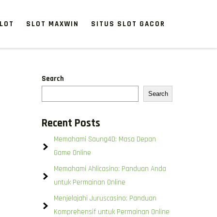
LOT
SLOT MAXWIN
SITUS SLOT GACOR
 UNTUK MAXWIN
Search
Search
Recent Posts
Memahami Saung4D: Masa Depan
Game Online
Memahami Ahlicasino: Panduan Anda
untuk Permainan Online
Menjelajahi Juruscasino: Panduan
Komprehensif untuk Permainan Online