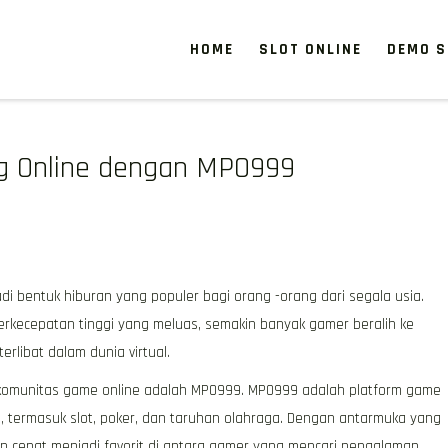
HOME
SLOT ONLINE
DEMO S
RI PRAGMATIC PLAY, SLOT X1000
c Play. Slot gacor ini memberikan hasil maksimal dengan RTP tinggi.
g Online dengan MPO999
di bentuk hiburan yang populer bagi orang -orang dari segala usia.
erkecepatan tinggi yang meluas, semakin banyak gamer beralih ke
rlibat dalam dunia virtual.
 komunitas game online adalah MPO999. MPO999 adalah platform game
 termasuk slot, poker, dan taruhan olahraga. Dengan antarmuka yang
 cepat menjadi favorit di antara gamer yang mencari pengalaman