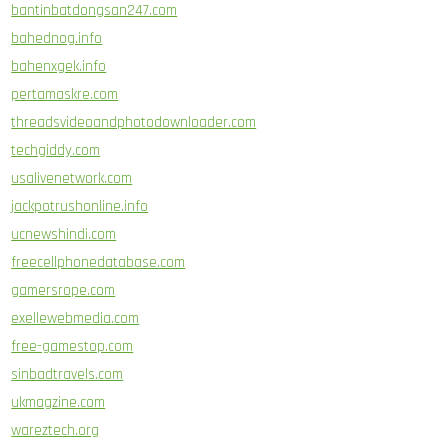
bantinbatdongsan247.com
bahednog.info
bahenxgek.info
pertamaskre.com
threadsvideoandphotodownloader.com
techgiddy.com
usalivenetwork.com
jackpotrushonline.info
ucnewshindi.com
freecellphonedatabase.com
gamersrope.com
exellewebmedia.com
free-gamestop.com
sinbadtravels.com
ukmagzine.com
wareztech.org