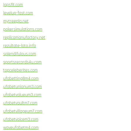
lapsfit.com
levelup-fast.com
mytreepla.net
pokersimulations.com
replicamanufactory.net
rezultate-loto.info
splendifulous.com
sportsrecords4u.com
topceleberites.com
ufabetting8m4.com
ufabetunionum3.com
ufabetvalueum3.com
ufabetvaultm7.com
ufabetvillageum7.com
ufabetvoicem3.com
waveufabetm4.com