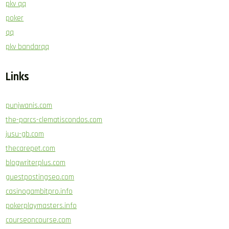
pkv qq
poker
qq
pkv bandarqq
Links
punjwanis.com
the-parcs-clematiscondos.com
jusu-gb.com
thecarepet.com
blogwriterplus.com
guestpostingseo.com
casinogambitpro.info
pokerplaymasters.info
courseoncourse.com