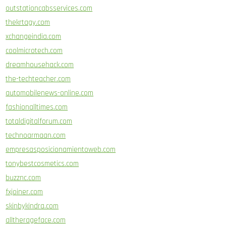
outstationcabsservices.com
thekrtagy.com
xchangeindia.com
coolmicrotech.com
dreamhousehack.com
the-techteacher.com
automobilenews-online.com
fashionalltimes.com
totaldigitalforum.com
technoarmaan.com
empresasposicionamientoweb.com
tonybestcosmetics.com
buzznc.com
fxjoiner.com
skinbykindra.com
alltherageface.com