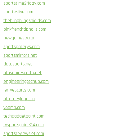
sportstime24day.com
sporteslive.com
theblingblingshields.com
pinkfrenchtipnails.com
newgamestv.com
sportsgallerys.com
sportsmirrors.net
datasports.net
atasehirescortu.net
engineeringtechub.com
jerryescorts.com
attorneylegal.co
voomb.com
techgadgetpoint.com
tvsportsguide24.com
sportsreviews24.com