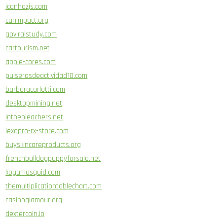
icanhazjs.com
canimpact.org
goviralstudy.com
cartourism.net
apple-cores.com
pulserasdeactividad10.com
barbaracarlotti.com
desktopmining.net
inthebleachers.net
lexapro-rx-store.com
buyskincareproducts.org
frenchbulldogpuppyforsale.net
kogamasquid.com
themultiplicationtablechart.com
casinoglamour.org
dextercoin.io