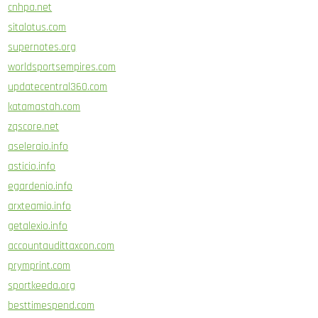
cnhpa.net
sitalotus.com
supernotes.org
worldsportsempires.com
updatecentral360.com
katamastah.com
zqscore.net
aseleraio.info
asticio.info
egardenio.info
arxteamio.info
getalexio.info
accountaudittaxcon.com
prymprint.com
sportkeeda.org
besttimespend.com