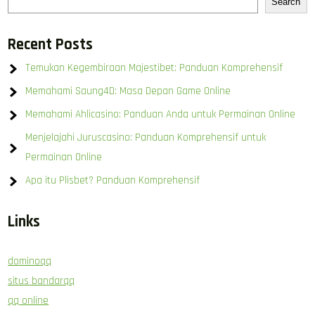
Search
Recent Posts
Temukan Kegembiraan Majestibet: Panduan Komprehensif
Memahami Saung4D: Masa Depan Game Online
Memahami Ahlicasino: Panduan Anda untuk Permainan Online
Menjelajahi Juruscasino: Panduan Komprehensif untuk
Permainan Online
Apa itu Plisbet? Panduan Komprehensif
Links
dominoqq
situs bandarqq
qq online