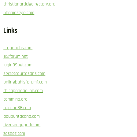
christianarticledirectory.org
5homestyle.com
Links
stagehubs.com
1x2forum.net
login99bet.com
secretcourtesans.com
onlinebahisforum1.com
chicagoheadline.com
camming.org
rajalion88.com
goupuntacana.com
riversedgepark.com
zaseez.com