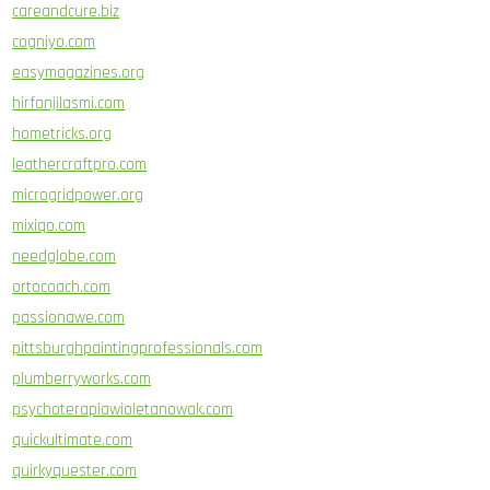
careandcure.biz
cogniyo.com
easymagazines.org
hirfanjilasmi.com
hometricks.org
leathercraftpro.com
microgridpower.org
mixiqo.com
needglobe.com
ortocoach.com
passionawe.com
pittsburghpaintingprofessionals.com
plumberryworks.com
psychoterapiawioletanowak.com
quickultimate.com
quirkyquester.com