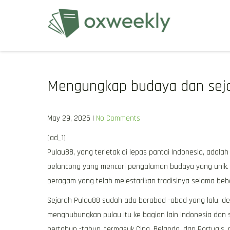
Skip
to
content
SLOT GACOR MALAM INI DA
Raih maxwin besar malam ini dengan slot X1000 dari Pragmati
Mengungkap budaya dan seja
May 29, 2025
|
No Comments
[ad_1]
Pulau88, yang terletak di lepas pantai Indonesia, ada
pelancong yang mencari pengalaman budaya yang unik. P
beragam yang telah melestarikan tradisinya selama beb
Sejarah Pulau88 sudah ada berabad -abad yang lalu, d
menghubungkan pulau itu ke bagian lain Indonesia dan s
bertahun -tahun, termasuk Cina, Belanda, dan Portugis,