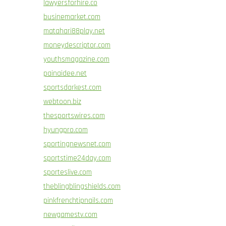
lawyersforhire.co
businemarket.com
matahari88play.net
moneydescriptor.com
youthsmagazine.com
painaidee.net
sportsdarkest.com
webtoon.biz
thesportswires.com
hyungpro.com
sportingnewsnet.com
sportstime24day.com
sporteslive.com
theblingblingshields.com
pinkfrenchtipnails.com
newgamestv.com