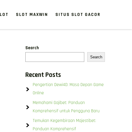
LOT
SLOT MAXWIN
SITUS SLOT GACOR
 UNTUK MAXWIN
Search
Search
Recent Posts
Pengertian Dewi4D: Masa Depan Game
Online
Memahami Gajibet: Panduan
Komprehensif untuk Pengguna Baru
Temukan Kegembiraan Majestibet:
Panduan Komprehensif