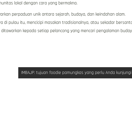
nitas lokal dengan cara yang bermakna.
arkan perpaduan unik antara sejarah, budaya, dan keindahan alam.
a di pulau itu, mencicipi masakan tradisionalnya, atau sekadar bersanta
uk ditawarkan kepada setiap pelancong yang mencari pengalaman buda
IMBAJP: tujuan foodie pamungkas yang perlu Anda kunjungi