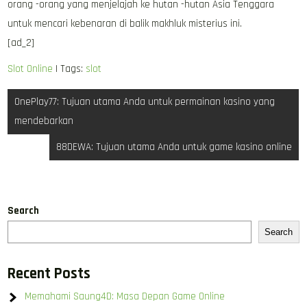
orang -orang yang menjelajah ke hutan -hutan Asia Tenggara
untuk mencari kebenaran di balik makhluk misterius ini.
[ad_2]
Slot Online
| Tags:
slot
Post
OnePlay77: Tujuan utama Anda untuk permainan kasino yang
navigation
mendebarkan
88DEWA: Tujuan utama Anda untuk game kasino online
Search
Search
Recent Posts
Memahami Saung4D: Masa Depan Game Online