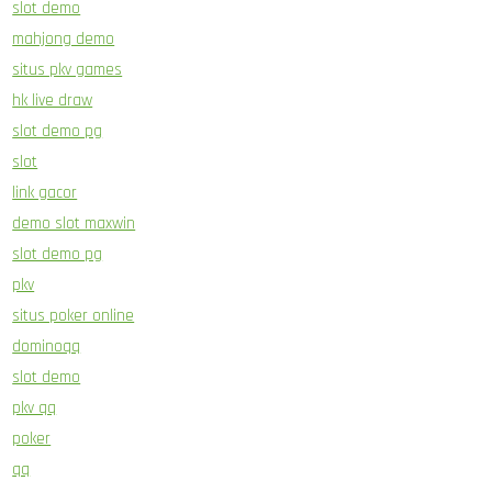
slot demo
mahjong demo
situs pkv games
hk live draw
slot demo pg
slot
link gacor
demo slot maxwin
slot demo pg
pkv
situs poker online
dominoqq
slot demo
pkv qq
poker
qq