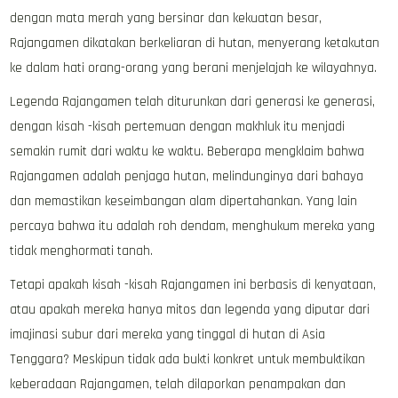
dengan mata merah yang bersinar dan kekuatan besar,
Rajangamen dikatakan berkeliaran di hutan, menyerang ketakutan
ke dalam hati orang-orang yang berani menjelajah ke wilayahnya.
Legenda Rajangamen telah diturunkan dari generasi ke generasi,
dengan kisah -kisah pertemuan dengan makhluk itu menjadi
semakin rumit dari waktu ke waktu. Beberapa mengklaim bahwa
Rajangamen adalah penjaga hutan, melindunginya dari bahaya
dan memastikan keseimbangan alam dipertahankan. Yang lain
percaya bahwa itu adalah roh dendam, menghukum mereka yang
tidak menghormati tanah.
Tetapi apakah kisah -kisah Rajangamen ini berbasis di kenyataan,
atau apakah mereka hanya mitos dan legenda yang diputar dari
imajinasi subur dari mereka yang tinggal di hutan di Asia
Tenggara? Meskipun tidak ada bukti konkret untuk membuktikan
keberadaan Rajangamen, telah dilaporkan penampakan dan