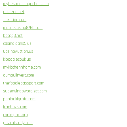
mybestmassagechair.com
ericreed.net
fluxetine.com
mobilecasino8760.com
betqq3.net
casinoloans5.us
CasinoAuction.us
kipooglecouk.us
mykitchennhome.com
aumoulinvert.com
thefoodiepassport.com
superwindowproject.com
papibakigrafo.com
icanhazjs.com
canimpact.org
goviralstudy.com