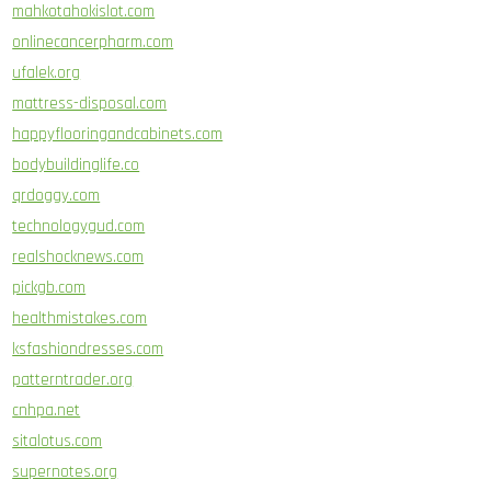
mahkotahokislot.com
onlinecancerpharm.com
ufalek.org
mattress-disposal.com
happyflooringandcabinets.com
bodybuildinglife.co
qrdoggy.com
technologygud.com
realshocknews.com
pickgb.com
healthmistakes.com
ksfashiondresses.com
patterntrader.org
cnhpa.net
sitalotus.com
supernotes.org