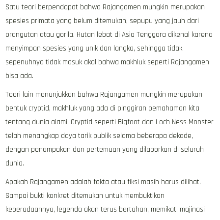
Satu teori berpendapat bahwa Rajangamen mungkin merupakan
spesies primata yang belum ditemukan, sepupu yang jauh dari
orangutan atau gorila. Hutan lebat di Asia Tenggara dikenal karena
menyimpan spesies yang unik dan langka, sehingga tidak
sepenuhnya tidak masuk akal bahwa makhluk seperti Rajangamen
bisa ada.
Teori lain menunjukkan bahwa Rajangamen mungkin merupakan
bentuk cryptid, makhluk yang ada di pinggiran pemahaman kita
tentang dunia alami. Cryptid seperti Bigfoot dan Loch Ness Monster
telah menangkap daya tarik publik selama beberapa dekade,
dengan penampakan dan pertemuan yang dilaporkan di seluruh
dunia.
Apakah Rajangamen adalah fakta atau fiksi masih harus dilihat.
Sampai bukti konkret ditemukan untuk membuktikan
keberadaannya, legenda akan terus bertahan, memikat imajinasi