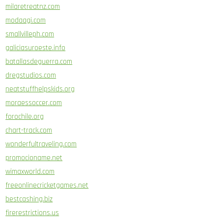
milaretreatnz.com
modaagi.com
smallvilleph.com
galiciasuroeste.info
batallasdeguerra.com
dregstudios.com
neatstuffhelpskids.org
moraessoccer.com
forochile.org
chart-track.com
wonderfultraveling.com
promocioname.net
wimaxworld.com
freeonlinecricketgames.net
bestcashing.biz
firerestrictions.us