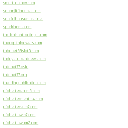
smartcoolbox.com
sohanjitfinances.com
soulfulhousemusic.net
sparklooms.com
tacticalcontractingllc.com
thecapitalpowers.com
tobabet88slot3.com
todayscurrentnews.com
totobet77.asia
totobet77.org
trendingpublication.com
ufabettererum3.com
ufabettermentm4.com
ufabettersum7.com
ufabettinwm7.com
ufabettinwum3.com