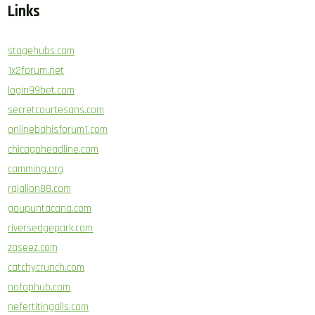
Links
stagehubs.com
1x2forum.net
login99bet.com
secretcourtesans.com
onlinebahisforum1.com
chicagoheadline.com
camming.org
rajalion88.com
goupuntacana.com
riversedgepark.com
zaseez.com
catchycrunch.com
nofaphub.com
nefertitingalls.com