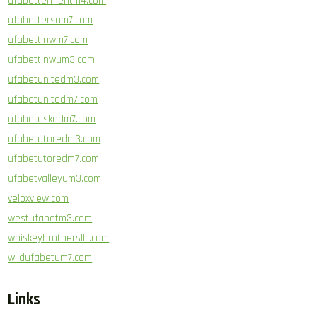
ufabettermentm4.com
ufabettersum7.com
ufabettinwm7.com
ufabettinwum3.com
ufabetunitedm3.com
ufabetunitedm7.com
ufabetuskedm7.com
ufabetutoredm3.com
ufabetutoredm7.com
ufabetvalleyum3.com
veloxview.com
westufabetm3.com
whiskeybrothersllc.com
wildufabetum7.com
Links