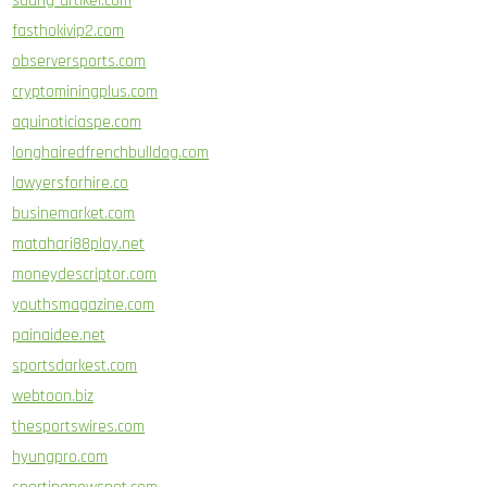
saung-artikel.com
fasthokivip2.com
observersports.com
cryptominingplus.com
aquinoticiaspe.com
longhairedfrenchbulldog.com
lawyersforhire.co
businemarket.com
matahari88play.net
moneydescriptor.com
youthsmagazine.com
painaidee.net
sportsdarkest.com
webtoon.biz
thesportswires.com
hyungpro.com