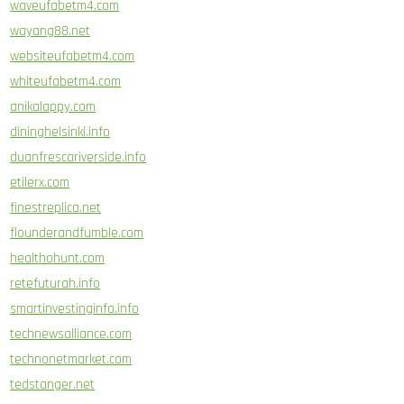
waveufabetm4.com
wayang88.net
websiteufabetm4.com
whiteufabetm4.com
anikalappy.com
dininghelsinki.info
duanfrescariverside.info
etilerx.com
finestreplica.net
flounderandfumble.com
healthohunt.com
retefuturah.info
smartinvestinginfo.info
technewsalliance.com
technonetmarket.com
tedstanger.net