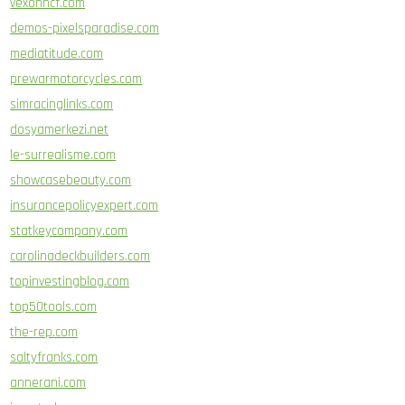
vexonhcf.com
demos-pixelsparadise.com
mediatitude.com
prewarmotorcycles.com
simracinglinks.com
dosyamerkezi.net
le-surrealisme.com
showcasebeauty.com
insurancepolicyexpert.com
statkeycompany.com
carolinadeckbuilders.com
topinvestingblog.com
top50tools.com
the-rep.com
saltyfranks.com
annerani.com