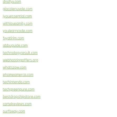
dnafyx.com
giocolenuvole.com
iyouessential.com
withloveamity.com
youlearncode.com
fxyatirim.com
abbuguide.com
technologyresult.com
webhostingoffers.org
whatszow.com
ehomeamerca.com
techintendo.com
techgreenpure.com
bestdropshipstore.com
cartelreviews.com
surfsway.com