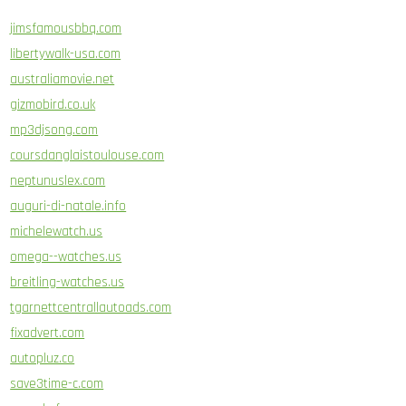
jimsfamousbbq.com
libertywalk-usa.com
australiamovie.net
gizmobird.co.uk
mp3djsong.com
coursdanglaistoulouse.com
neptunuslex.com
auguri-di-natale.info
michelewatch.us
omega--watches.us
breitling-watches.us
tgarnettcentrallautoads.com
fixadvert.com
autopluz.co
save3time-c.com