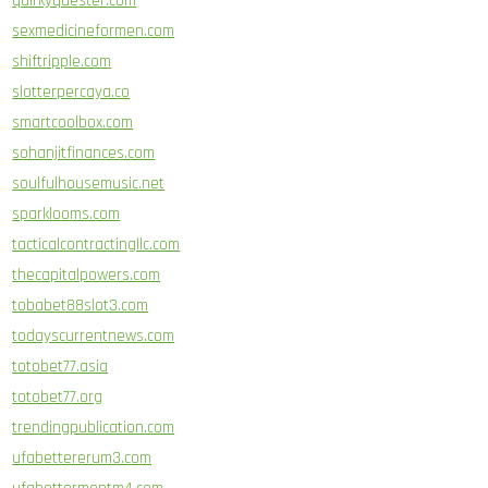
quirkyquester.com
sexmedicineformen.com
shiftripple.com
slotterpercaya.co
smartcoolbox.com
sohanjitfinances.com
soulfulhousemusic.net
sparklooms.com
tacticalcontractingllc.com
thecapitalpowers.com
tobabet88slot3.com
todayscurrentnews.com
totobet77.asia
totobet77.org
trendingpublication.com
ufabettererum3.com