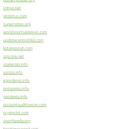
patterntrader.org
cnhpa.net
sitalotus.com
supernotes.org
worldsportsempires.com
updatecentral360.com
katamastah.com
zqscore.net
aseleraio.info
asticio.info
egardenio.info
arxteamio.info
getalexio.info
accountaudittaxcon.com
prymprint.com
sportkeeda.org