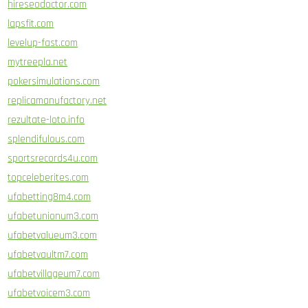
hireseodoctor.com
lapsfit.com
levelup-fast.com
mytreepla.net
pokersimulations.com
replicamanufactory.net
rezultate-loto.info
splendifulous.com
sportsrecords4u.com
topceleberites.com
ufabetting8m4.com
ufabetunionum3.com
ufabetvalueum3.com
ufabetvaultm7.com
ufabetvillageum7.com
ufabetvoicem3.com