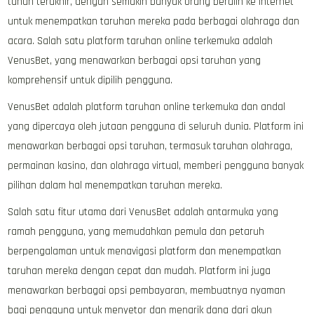
tahun terakhir, dengan semakin banyak orang beralih ke internet
untuk menempatkan taruhan mereka pada berbagai olahraga dan
acara. Salah satu platform taruhan online terkemuka adalah
VenusBet, yang menawarkan berbagai opsi taruhan yang
komprehensif untuk dipilih pengguna.
VenusBet adalah platform taruhan online terkemuka dan andal
yang dipercaya oleh jutaan pengguna di seluruh dunia. Platform ini
menawarkan berbagai opsi taruhan, termasuk taruhan olahraga,
permainan kasino, dan olahraga virtual, memberi pengguna banyak
pilihan dalam hal menempatkan taruhan mereka.
Salah satu fitur utama dari VenusBet adalah antarmuka yang
ramah pengguna, yang memudahkan pemula dan petaruh
berpengalaman untuk menavigasi platform dan menempatkan
taruhan mereka dengan cepat dan mudah. Platform ini juga
menawarkan berbagai opsi pembayaran, membuatnya nyaman
bagi pengguna untuk menyetor dan menarik dana dari akun