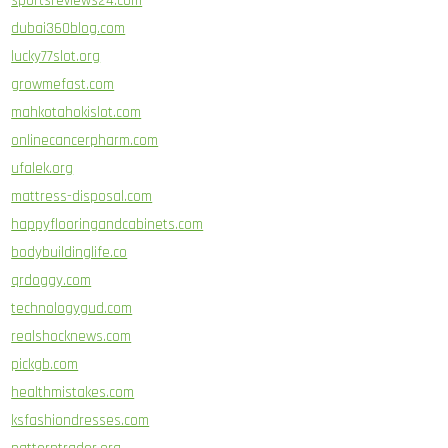
sportsreviews24.com
dubai360blog.com
lucky77slot.org
growmefast.com
mahkotahokislot.com
onlinecancerpharm.com
ufalek.org
mattress-disposal.com
happyflooringandcabinets.com
bodybuildinglife.co
qrdoggy.com
technologygud.com
realshocknews.com
pickgb.com
healthmistakes.com
ksfashiondresses.com