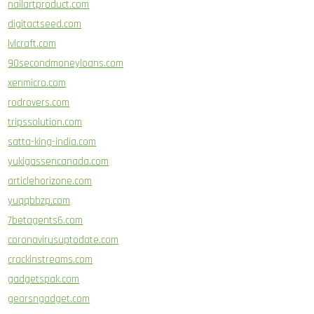
nailartproduct.com
digitactseed.com
lvlcraft.com
90secondmoneyloans.com
xenmicro.com
rodrovers.com
tripssolution.com
satta-king-india.com
yukigassencanada.com
articlehorizone.com
yuqqbbzp.com
7betagents6.com
coronavirusuptodate.com
crackinstreams.com
gadgetspak.com
gearsngadget.com