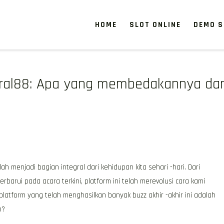
HOME
SLOT ONLINE
DEMO S
RI PRAGMATIC PLAY, SLOT X1000
c Play. Slot gacor ini memberikan hasil maksimal dengan RTP tinggi.
Viral88: Apa yang membedakannya dar
ah menjadi bagian integral dari kehidupan kita sehari -hari. Dari
arui pada acara terkini, platform ini telah merevolusi cara kami
latform yang telah menghasilkan banyak buzz akhir -akhir ini adalah
n?