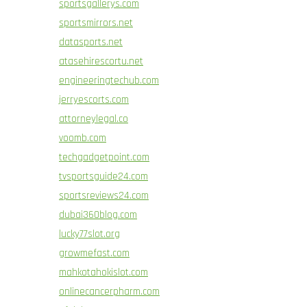
sportsgallerys.com
sportsmirrors.net
datasports.net
atasehirescortu.net
engineeringtechub.com
jerryescorts.com
attorneylegal.co
voomb.com
techgadgetpoint.com
tvsportsguide24.com
sportsreviews24.com
dubai360blog.com
lucky77slot.org
growmefast.com
mahkotahokislot.com
onlinecancerpharm.com