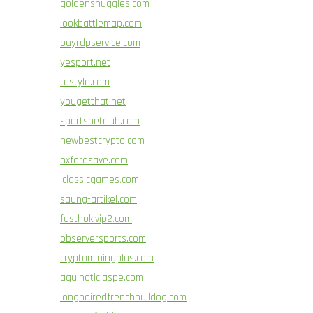
goldensnuggles.com
lookbattlemap.com
buyrdpservice.com
yesport.net
tostylo.com
yougetthat.net
sportsnetclub.com
newbestcrypto.com
oxfordsave.com
iclassicgames.com
saung-artikel.com
fasthokivip2.com
observersports.com
cryptominingplus.com
aquinoticiaspe.com
longhairedfrenchbulldog.com