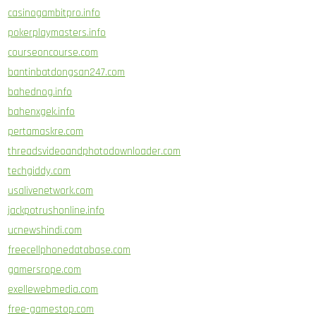
casinogambitpro.info
pokerplaymasters.info
courseoncourse.com
bantinbatdongsan247.com
bahednog.info
bahenxgek.info
pertamaskre.com
threadsvideoandphotodownloader.com
techgiddy.com
usalivenetwork.com
jackpotrushonline.info
ucnewshindi.com
freecellphonedatabase.com
gamersrope.com
exellewebmedia.com
free-gamestop.com