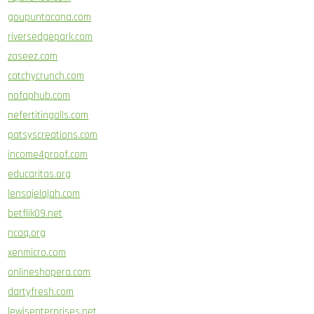
goupuntacana.com
riversedgepark.com
zaseez.com
catchycrunch.com
nofaphub.com
nefertitingalls.com
patsyscreations.com
income4proof.com
educaritas.org
lensajelajah.com
betflik09.net
ncaq.org
xenmicro.com
onlineshopera.com
dartyfresh.com
lewisenterprises.net