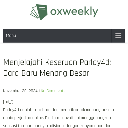
Skip
to
content
SLOT GACOR MALAM INI DARI
Raih maxwin besar malam ini dengan slot X1000 dari Pragmatic Play.
PRAGMATIC PLAY, SLOT X1000
Menu
Slot gacor ini memberikan hasil maksimal dengan RTP tinggi.
UNTUK MAXWIN
Menjelajahi Keseruan Parlay4d:
Cara Baru Menang Besar
November 20, 2024
|
No Comments
[ad_1]
Parlay4d adalah cara baru dan menarik untuk menang besar di
dunia perjudian online. Platform inovatif ini menggabungkan
sensasi taruhan parlay tradisional dengan kenyamanan dan