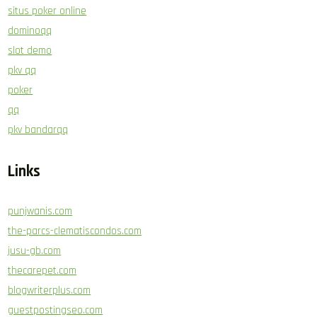
situs poker online
dominoqq
slot demo
pkv qq
poker
qq
pkv bandarqq
Links
punjwanis.com
the-parcs-clematiscondos.com
jusu-gb.com
thecarepet.com
blogwriterplus.com
guestpostingseo.com