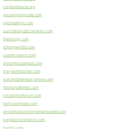
canfandalucia.org
yourengineguide.com
nybreakings.com
outstationcabsservices.com
thekrtagy.com
xchangeindia.com
coolmicrotech.com
dreamhousehack.com
the-techteacher.com
automobilenews-online.com
fashionalltimes.com
totaldigitalforum.com
technoarmaan.com
empresasposicionamientoweb.com
tonybestcosmetics.com
buzznc.com