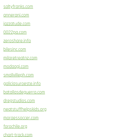
saltyfranks.com
annerani.com
jazzatude.com
0022pa.com
zeroshare.info
bilesinc.com
milaretreatnz.com
modaagi.com
smallvilleph.com
galiciasuroeste.info
batallasdeguerra.com
dregstudios.com
neatstuffhelpskids.org
moraessoccer.com
forochile.org
chart-track.com