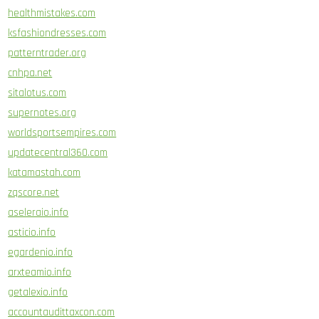
healthmistakes.com
ksfashiondresses.com
patterntrader.org
cnhpa.net
sitalotus.com
supernotes.org
worldsportsempires.com
updatecentral360.com
katamastah.com
zqscore.net
aseleraio.info
asticio.info
egardenio.info
arxteamio.info
getalexio.info
accountaudittaxcon.com