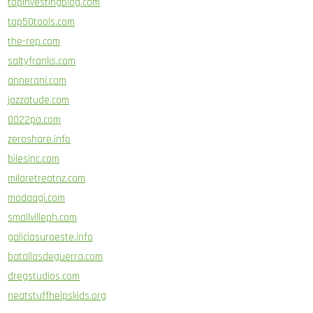
topinvestingblog.com
top50tools.com
the-rep.com
saltyfranks.com
annerani.com
jazzatude.com
0022pa.com
zeroshare.info
bilesinc.com
milaretreatnz.com
modaagi.com
smallvilleph.com
galiciasuroeste.info
batallasdeguerra.com
dregstudios.com
neatstuffhelpskids.org