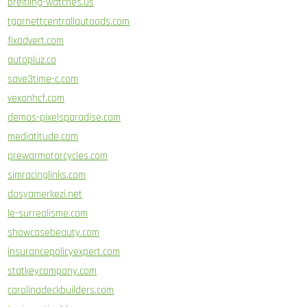
breitling-watches.us
tgarnettcentrallautoads.com
fixadvert.com
autopluz.co
save3time-c.com
vexonhcf.com
demos-pixelsparadise.com
mediatitude.com
prewarmotorcycles.com
simracinglinks.com
dosyamerkezi.net
le-surrealisme.com
showcasebeauty.com
insurancepolicyexpert.com
statkeycompany.com
carolinadeckbuilders.com