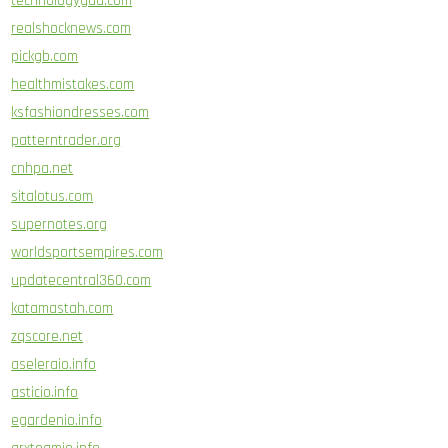
technologygud.com
realshocknews.com
pickgb.com
healthmistakes.com
ksfashiondresses.com
patterntrader.org
cnhpa.net
sitalotus.com
supernotes.org
worldsportsempires.com
updatecentral360.com
katamastah.com
zqscore.net
aseleraio.info
asticio.info
egardenio.info