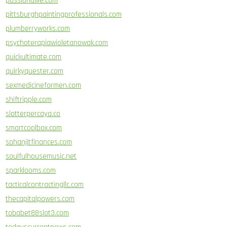
passionawe.com
pittsburghpaintingprofessionals.com
plumberryworks.com
psychoterapiawioletanowak.com
quickultimate.com
quirkyquester.com
sexmedicineformen.com
shiftripple.com
slotterpercaya.co
smartcoolbox.com
sohanjitfinances.com
soulfulhousemusic.net
sparklooms.com
tacticalcontractingllc.com
thecapitalpowers.com
tobabet88slot3.com