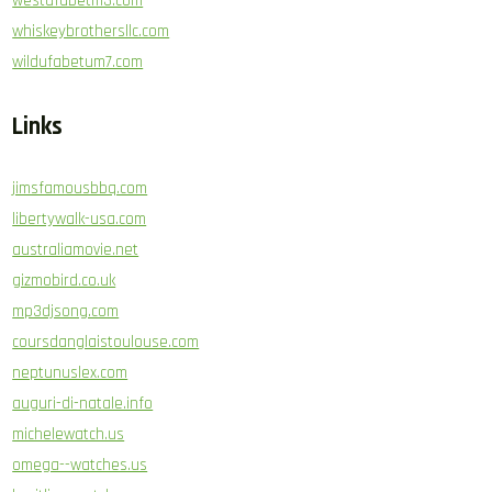
westufabetm3.com
whiskeybrothersllc.com
wildufabetum7.com
Links
jimsfamousbbq.com
libertywalk-usa.com
australiamovie.net
gizmobird.co.uk
mp3djsong.com
coursdanglaistoulouse.com
neptunuslex.com
auguri-di-natale.info
michelewatch.us
omega--watches.us