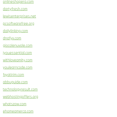
onlineshopera.com
dartyfresh.com
lewisenterprises.net
pcsoftwarefree.org
dailylinking.com
dnafyx.com
giocolenuvole.com
iyouessential.com
withloveamity.com
youlearncode.com
fxyatirim.com
abbuguide.com
technologyresult.com
webhostingoffers.org
whatszow.com
ehomeamerca.com