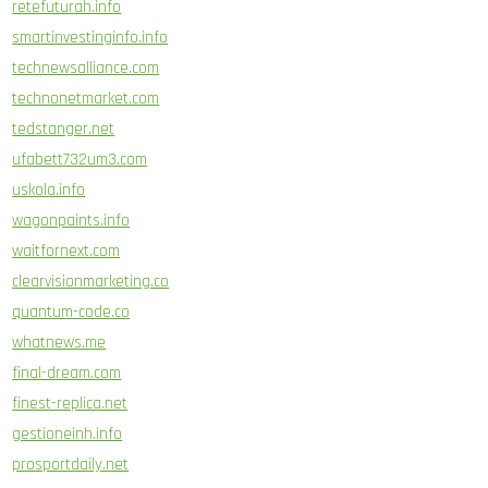
retefuturah.info
smartinvestinginfo.info
technewsalliance.com
technonetmarket.com
tedstanger.net
ufabett732um3.com
uskola.info
wagonpaints.info
waitfornext.com
clearvisionmarketing.co
quantum-code.co
whatnews.me
final-dream.com
finest-replica.net
gestioneinh.info
prosportdaily.net