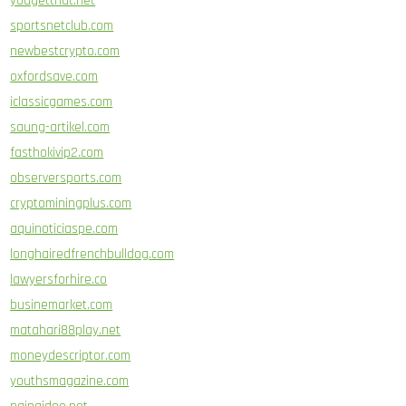
yougetthat.net
sportsnetclub.com
newbestcrypto.com
oxfordsave.com
iclassicgames.com
saung-artikel.com
fasthokivip2.com
observersports.com
cryptominingplus.com
aquinoticiaspe.com
longhairedfrenchbulldog.com
lawyersforhire.co
businemarket.com
matahari88play.net
moneydescriptor.com
youthsmagazine.com