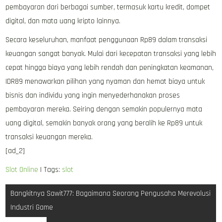
pembayaran dari berbagai sumber, termasuk kartu kredit, dompet
digital, dan mata uang kripto lainnya.
Secara keseluruhan, manfaat penggunaan Rp89 dalam transaksi
keuangan sangat banyak. Mulai dari kecepatan transaksi yang lebih
cepat hingga biaya yang lebih rendah dan peningkatan keamanan,
IDR89 menawarkan pilihan yang nyaman dan hemat biaya untuk
bisnis dan individu yang ingin menyederhanakan proses
pembayaran mereka. Seiring dengan semakin populernya mata
uang digital, semakin banyak orang yang beralih ke Rp89 untuk
transaksi keuangan mereka.
[ad_2]
Slot Online
| Tags:
slot
Post
Bangkitnya Sawit777: Bagaimana Seorang Pengusaha Merevolusi
navigation
Industri Game