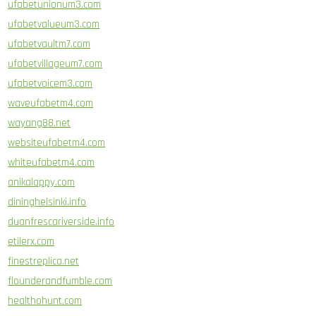
ufabetunionum3.com
ufabetvalueum3.com
ufabetvaultm7.com
ufabetvillageum7.com
ufabetvoicem3.com
waveufabetm4.com
wayang88.net
websiteufabetm4.com
whiteufabetm4.com
anikalappy.com
dininghelsinki.info
duanfrescariverside.info
etilerx.com
finestreplica.net
flounderandfumble.com
healthohunt.com