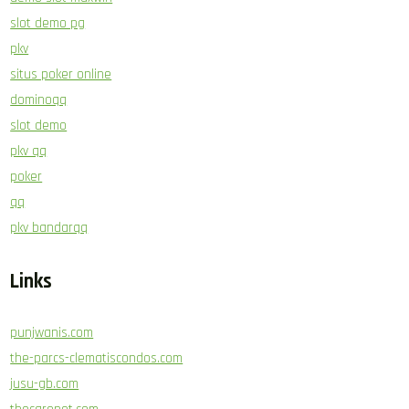
slot demo pg
pkv
situs poker online
dominoqq
slot demo
pkv qq
poker
qq
pkv bandarqq
Links
punjwanis.com
the-parcs-clematiscondos.com
jusu-gb.com