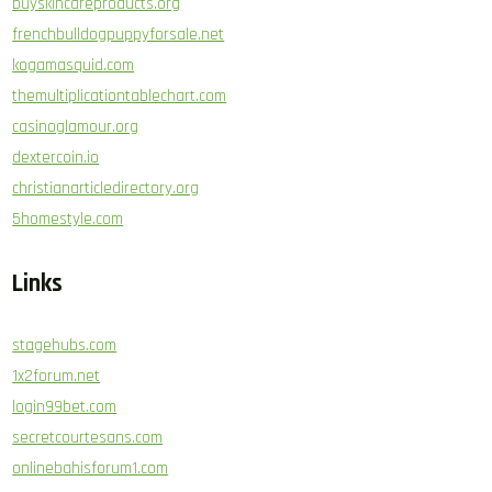
buyskincareproducts.org
frenchbulldogpuppyforsale.net
kogamasquid.com
themultiplicationtablechart.com
casinoglamour.org
dextercoin.io
christianarticledirectory.org
5homestyle.com
Links
stagehubs.com
1x2forum.net
login99bet.com
secretcourtesans.com
onlinebahisforum1.com