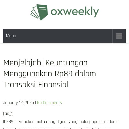
Skip
to
content
SLOT GACOR MALAM INI DARI
Raih maxwin besar malam ini dengan slot X1000 dari Pragmatic Play.
PRAGMATIC PLAY, SLOT X1000
Menu
Slot gacor ini memberikan hasil maksimal dengan RTP tinggi.
UNTUK MAXWIN
Menjelajahi Keuntungan
Menggunakan Rp89 dalam
Transaksi Finansial
January 12, 2025
|
No Comments
[ad_1]
IDR89 merupakan mata uang digital yang mulai populer di dunia