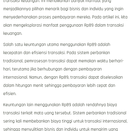
transaksi keuangan. Ini menawarkan banyak manfaat yang
menjadikannya pilihan menarik bagi bisnis dan individu yang ingin
menyederhanakan proses pembayaran mereka. Pada artikel ini, kita
akan mengeksplorasi manfaat penggunaan Rp89 dalam transaksi
keuangan.
Salah satu keuntungan utama menggunakan Rp89 adalah
kecepatan dan efisiensi transaksi. Pada sistem perbankan
tradisional, pemrosesan transaksi dapat memakan waktu berhari-
hari, terutama jika berhubungan dengan pembayaran
internasional. Namun, dengan Rp89, transaksi dapat diselesaikan
dalam hitungan menit sehingga pembayaran lebih cepat dan
efisien.
Keuntungan lain menggunakan Rp89 adalah rendahnya biaya
transaksi terkait mata uang tersebut. Sistem perbankan tradisional
sering kali membebankan biaya tinggi untuk transaksi internasional,
sehingga menyulitkan bisnis dan individu untuk mengirim uang