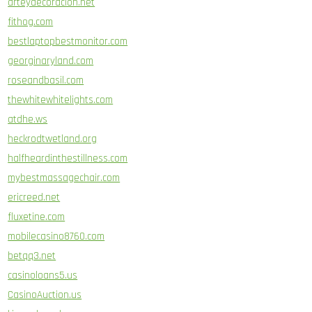
arteydecoracion.net
fithog.com
bestlaptopbestmonitor.com
georginaryland.com
roseandbasil.com
thewhitewhitelights.com
atdhe.ws
heckrodtwetland.org
halfheardinthestillness.com
mybestmassagechair.com
ericreed.net
fluxetine.com
mobilecasino8760.com
betqq3.net
casinoloans5.us
CasinoAuction.us