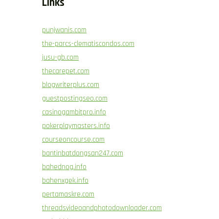
Links
punjwanis.com
the-parcs-clematiscondos.com
jusu-gb.com
thecarepet.com
blogwriterplus.com
guestpostingseo.com
casinogambitpro.info
pokerplaymasters.info
courseoncourse.com
bantinbatdongsan247.com
bahednog.info
bahenxgek.info
pertamaskre.com
threadsvideoandphotodownloader.com