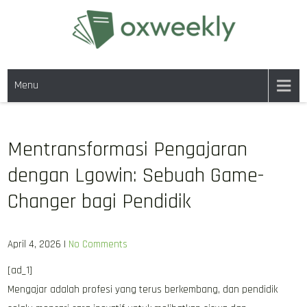
Skip
to
content
SLOT GACOR MALAM INI DARI
Raih maxwin besar malam ini dengan slot X1000 dari Pragmatic Play.
PRAGMATIC PLAY, SLOT X1000
Menu
Slot gacor ini memberikan hasil maksimal dengan RTP tinggi.
UNTUK MAXWIN
Mentransformasi Pengajaran
dengan Lgowin: Sebuah Game-
Changer bagi Pendidik
April 4, 2026
|
No Comments
[ad_1]
Mengajar adalah profesi yang terus berkembang, dan pendidik