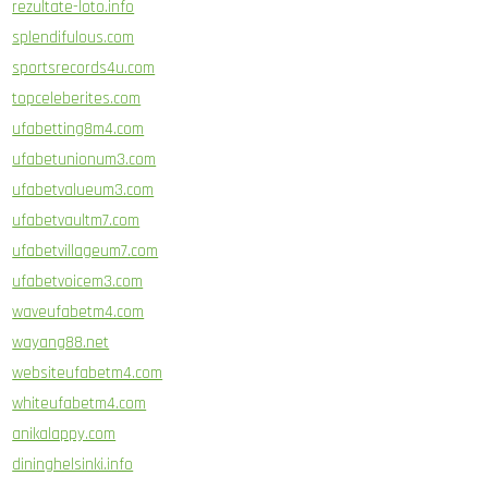
rezultate-loto.info
splendifulous.com
sportsrecords4u.com
topceleberites.com
ufabetting8m4.com
ufabetunionum3.com
ufabetvalueum3.com
ufabetvaultm7.com
ufabetvillageum7.com
ufabetvoicem3.com
waveufabetm4.com
wayang88.net
websiteufabetm4.com
whiteufabetm4.com
anikalappy.com
dininghelsinki.info