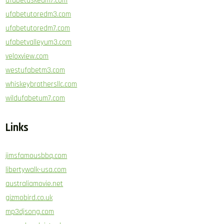
ufabetuskedm7.com
ufabetutoredm3.com
ufabetutoredm7.com
ufabetvalleyum3.com
veloxview.com
westufabetm3.com
whiskeybrothersllc.com
wildufabetum7.com
Links
jimsfamousbbq.com
libertywalk-usa.com
australiamovie.net
gizmobird.co.uk
mp3djsong.com