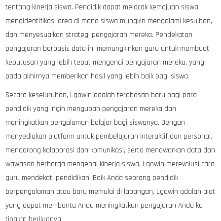
tentang kinerja siswa. Pendidik dapat melacak kemajuan siswa,
mengidentifikasi area di mana siswa mungkin mengalami kesulitan,
dan menyesuaikan strategi pengajaran mereka. Pendekatan
pengajaran berbasis data ini memungkinkan guru untuk membuat
keputusan yang lebih tepat mengenai pengajaran mereka, yang
pada akhirnya memberikan hasil yang lebih baik bagi siswa.
Secara keseluruhan, Lgowin adalah terobosan baru bagi para
pendidik yang ingin mengubah pengajaran mereka dan
meningkatkan pengalaman belajar bagi siswanya. Dengan
menyediakan platform untuk pembelajaran interaktif dan personal,
mendorong kolaborasi dan komunikasi, serta menawarkan data dan
wawasan berharga mengenai kinerja siswa, Lgowin merevolusi cara
guru mendekati pendidikan. Baik Anda seorang pendidik
berpengalaman atau baru memulai di lapangan, Lgowin adalah alat
yang dapat membantu Anda meningkatkan pengajaran Anda ke
tingkat berikutnya.