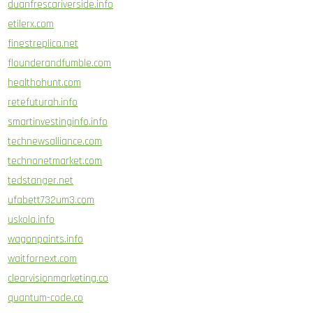
duanfrescariverside.info
etilerx.com
finestreplica.net
flounderandfumble.com
healthohunt.com
retefuturah.info
smartinvestinginfo.info
technewsalliance.com
technonetmarket.com
tedstanger.net
ufabett732um3.com
uskola.info
wagonpaints.info
waitfornext.com
clearvisionmarketing.co
quantum-code.co