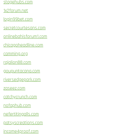
stagehubs.com
1x2forum.net
login99bet.com
secretcourtesans.com
onlinebahisforum1.com
chicagoheadline.com
camming.org
rajalion88.com
goupuntacana.com
riversedgepark.com
zaseez.com
catchycrunch.com
nofaphub.com
nefertitingalls.com
patsyscreations.com
income4proof.com