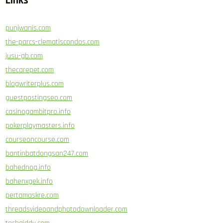
Links
punjwanis.com
the-parcs-clematiscondos.com
jusu-gb.com
thecarepet.com
blogwriterplus.com
guestpostingseo.com
casinogambitpro.info
pokerplaymasters.info
courseoncourse.com
bantinbatdongsan247.com
bahednog.info
bahenxgek.info
pertamaskre.com
threadsvideoandphotodownloader.com