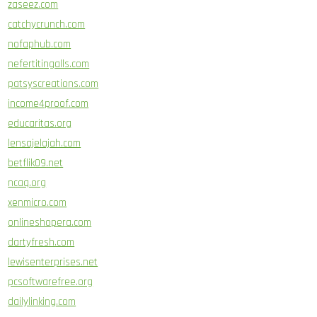
zaseez.com
catchycrunch.com
nofaphub.com
nefertitingalls.com
patsyscreations.com
income4proof.com
educaritas.org
lensajelajah.com
betflik09.net
ncaq.org
xenmicro.com
onlineshopera.com
dartyfresh.com
lewisenterprises.net
pcsoftwarefree.org
dailylinking.com