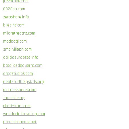
jazzatude.com
0022pa.com
zeroshare.info
bilesinc.com
milaretreatnz.com
modaagi.com
smallvilleph.com
galiciasuroeste.info
batallasdeguerra.com
dregstudios.com
neatstuffhelpskids.org
moraessoccer.com
forochile.org
chart-track.com
wonderfultraveling.com
promocioname.net