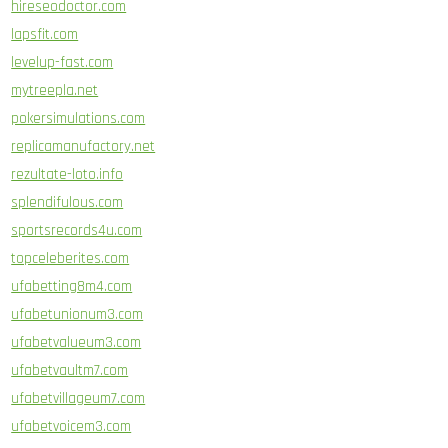
hireseodoctor.com
lapsfit.com
levelup-fast.com
mytreepla.net
pokersimulations.com
replicamanufactory.net
rezultate-loto.info
splendifulous.com
sportsrecords4u.com
topceleberites.com
ufabetting8m4.com
ufabetunionum3.com
ufabetvalueum3.com
ufabetvaultm7.com
ufabetvillageum7.com
ufabetvoicem3.com