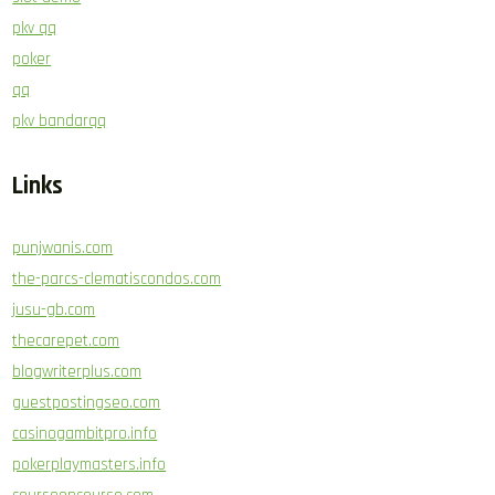
pkv qq
poker
qq
pkv bandarqq
Links
punjwanis.com
the-parcs-clematiscondos.com
jusu-gb.com
thecarepet.com
blogwriterplus.com
guestpostingseo.com
casinogambitpro.info
pokerplaymasters.info