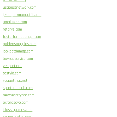
wareztech.org
usabestnetwork.com
jessepinkmanoutfit.com
umailsend.com
retarys.com
fasterformationcpf.com
goldensnuggles.com
lookbattlemap.com
buyrdpservice.com
yesport.net
tostylo.com
yougetthat.net
sportsnetclub.com
newbestcrypto.com
oxfordsave.com
iclassicgames.com