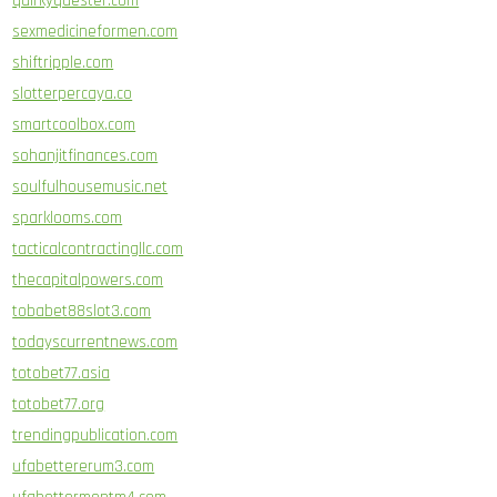
quirkyquester.com
sexmedicineformen.com
shiftripple.com
slotterpercaya.co
smartcoolbox.com
sohanjitfinances.com
soulfulhousemusic.net
sparklooms.com
tacticalcontractingllc.com
thecapitalpowers.com
tobabet88slot3.com
todayscurrentnews.com
totobet77.asia
totobet77.org
trendingpublication.com
ufabettererum3.com