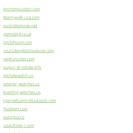
jimsfamousbbq.com
libertywalk-usa.com
australiamovie.net
gizmobird.co.uk
mp3djsong.com
coursdanglaistoulouse.com
neptunuslex.com
auguri-di-natale.info
michelewatch.us
omega--watches.us
breitling-watches.us
tgarnettcentrallautoads.com
fixadvert.com
autopluz.co
save3time-c.com