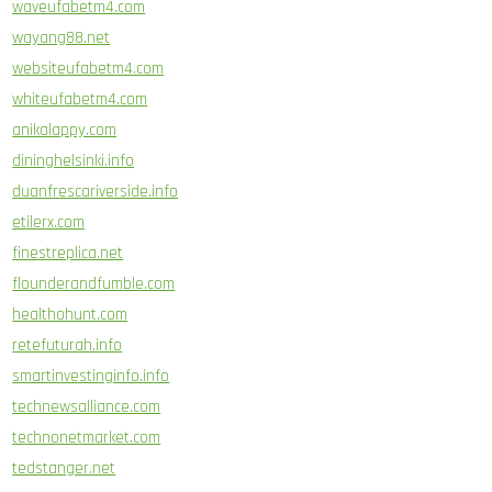
waveufabetm4.com
wayang88.net
websiteufabetm4.com
whiteufabetm4.com
anikalappy.com
dininghelsinki.info
duanfrescariverside.info
etilerx.com
finestreplica.net
flounderandfumble.com
healthohunt.com
retefuturah.info
smartinvestinginfo.info
technewsalliance.com
technonetmarket.com
tedstanger.net