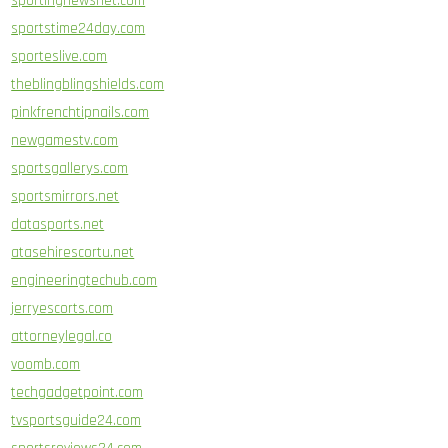
sportingnewsnet.com
sportstime24day.com
sporteslive.com
theblingblingshields.com
pinkfrenchtipnails.com
newgamestv.com
sportsgallerys.com
sportsmirrors.net
datasports.net
atasehirescortu.net
engineeringtechub.com
jerryescorts.com
attorneylegal.co
voomb.com
techgadgetpoint.com
tvsportsguide24.com