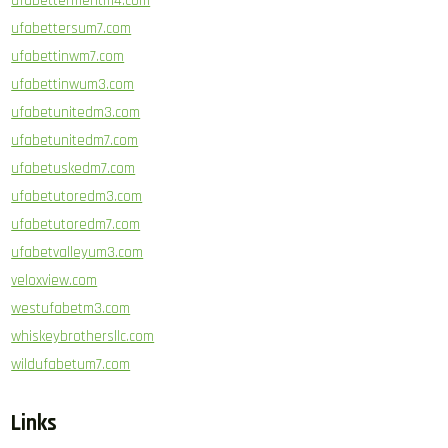
ufabettermentm4.com
ufabettersum7.com
ufabettinwm7.com
ufabettinwum3.com
ufabetunitedm3.com
ufabetunitedm7.com
ufabetuskedm7.com
ufabetutoredm3.com
ufabetutoredm7.com
ufabetvalleyum3.com
veloxview.com
westufabetm3.com
whiskeybrothersllc.com
wildufabetum7.com
Links