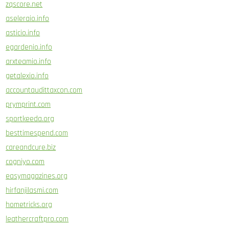
zqscore.net
aseleraio.info
asticio.info
egardenio.info
arxteamio.info
getalexio.info
accountaudittaxcon.com
prymprint.com
sportkeeda.org
besttimespend.com
careandcure.biz
cogniyo.com
easymagazines.org
hirfanjilasmi.com
hometricks.org
leathercraftpro.com