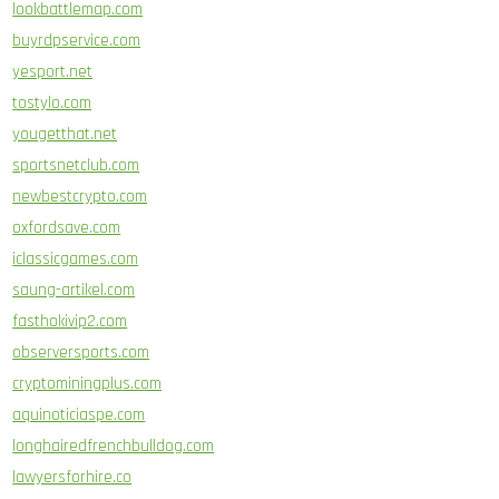
lookbattlemap.com
buyrdpservice.com
yesport.net
tostylo.com
yougetthat.net
sportsnetclub.com
newbestcrypto.com
oxfordsave.com
iclassicgames.com
saung-artikel.com
fasthokivip2.com
observersports.com
cryptominingplus.com
aquinoticiaspe.com
longhairedfrenchbulldog.com
lawyersforhire.co