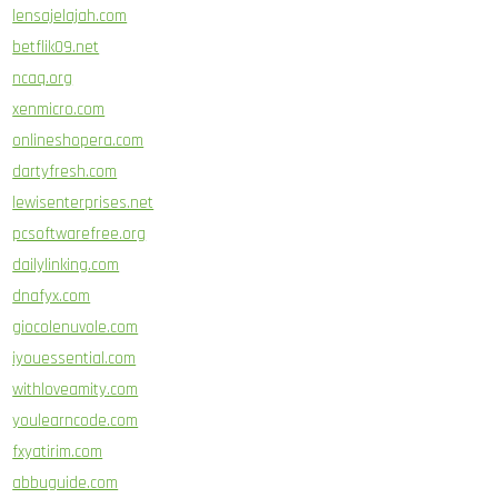
lensajelajah.com
betflik09.net
ncaq.org
xenmicro.com
onlineshopera.com
dartyfresh.com
lewisenterprises.net
pcsoftwarefree.org
dailylinking.com
dnafyx.com
giocolenuvole.com
iyouessential.com
withloveamity.com
youlearncode.com
fxyatirim.com
abbuguide.com