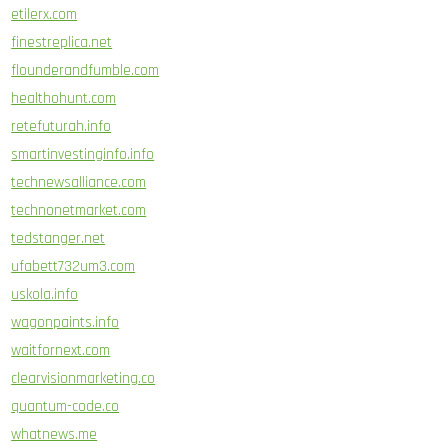
etilerx.com
finestreplica.net
flounderandfumble.com
healthohunt.com
retefuturah.info
smartinvestinginfo.info
technewsalliance.com
technonetmarket.com
tedstanger.net
ufabett732um3.com
uskola.info
wagonpaints.info
waitfornext.com
clearvisionmarketing.co
quantum-code.co
whatnews.me