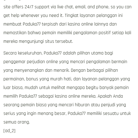
site offers 24/7 support via live chat, email, and phone, so you can
get help whenever you need it. Tingkat layanan pelanggan ini
membuat Paduka77 terpisah dari kasino online lainnya dan
memastikan bahwa pemain memiliki pengalaman positif setiap kali
mereka mengunjungi situs tersebut.
Secara keseluruhan, Paduka77 adalah pilihan utama bagi
penggemar perjudian online yang mencari pengalaman bermain
yang menyenangkan dan menarik. Dengan berbagai pilihan
permainan, bonus yang murah hati, dan layanan pelanggan yang
luar biasa, mudah untuk melihat mengapa begitu banyak pemain
memilih Paduka77 sebagai kasino online mereka. Apakah Anda
seorang pemain biasa yang mencari hiburan atau penjudi yang
serius yang ingin menang besar, Paduka77 memiliki sesuatu untuk
semua orang.
[ad_2]