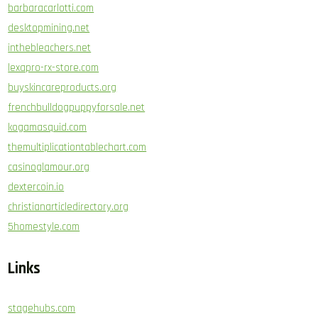
barbaracarlotti.com
desktopmining.net
inthebleachers.net
lexapro-rx-store.com
buyskincareproducts.org
frenchbulldogpuppyforsale.net
kogamasquid.com
themultiplicationtablechart.com
casinoglamour.org
dextercoin.io
christianarticledirectory.org
5homestyle.com
Links
stagehubs.com