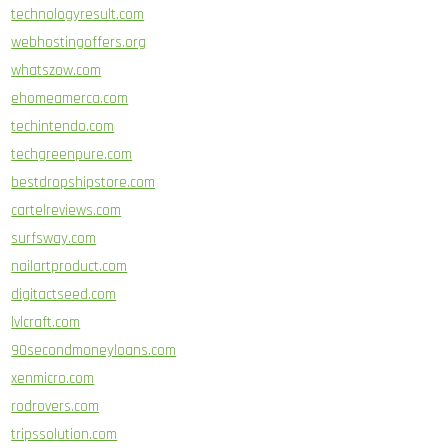
technologyresult.com
webhostingoffers.org
whatszow.com
ehomeamerca.com
techintendo.com
techgreenpure.com
bestdropshipstore.com
cartelreviews.com
surfsway.com
nailartproduct.com
digitactseed.com
lvlcraft.com
90secondmoneyloans.com
xenmicro.com
rodrovers.com
tripssolution.com