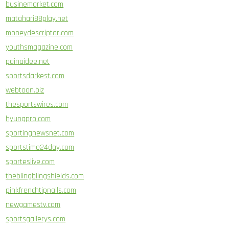
businemarket.com
matahari88play.net
moneydescriptor.com
youthsmagazine.com
painaidee.net
sportsdarkest.com
webtoon.biz
thesportswires.com
hyungpro.com
sportingnewsnet.com
sportstime24day.com
sporteslive.com
theblingblingshields.com
pinkfrenchtipnails.com
newgamestv.com
sportsgallerys.com