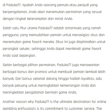
di Paduka77. Apakah Anda seorang pemula atau penjudi yang
berpengalaman, Anda akan menemukan permainan yang sesuai
dengan tingkat keterampilan dan minat Anda.
Salah satu fitur utama Paduka77 adalah antarmuka yang ramah
pengguna, yang memudahkan pemain untuk menavigasi situs dan
menemukan game favorit mereka. Situs ini juga dioptimalkan untuk
perangkat seluler, sehingga Anda dapat menikmati game favorit
Anda saat bepergian.
Selain berbagai pilihan permainan, Paduka77 juga menawarkan
berbagai bonus dan promosi untuk membuat pemain kembali lebih
banyak. Dari bonus selamat datang hingga hadiah loyalitas, ada
banyak peluang untuk meningkatkan kemenangan Anda dan
meningkatkan pengalaman bermain game Anda.
Another reason why Paduka77 is the ultimate destination for online
gambling enthusiasts is its commitment to customer service. The