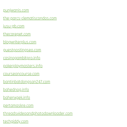
punjwanis.com
the-parcs-clematiscondos.com
jusu-gb.com
thecarepet.com
blogwriterplus.com
guestpostingseo.com
casinogambitpro.info
pokerplaymasters.info
courseoncourse.com
bantinbatdongsan247.com
bahednog.info
bahenxgek.info
pertamaskre.com
threadsvideoandphotodownloader.com
techgiddy.com