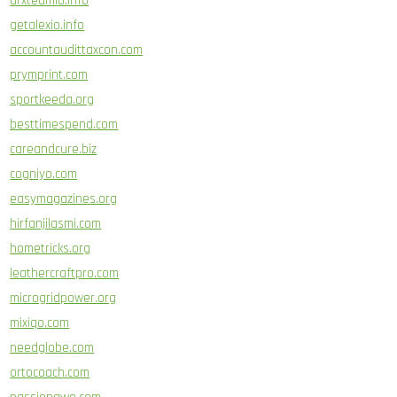
arxteamio.info
getalexio.info
accountaudittaxcon.com
prymprint.com
sportkeeda.org
besttimespend.com
careandcure.biz
cogniyo.com
easymagazines.org
hirfanjilasmi.com
hometricks.org
leathercraftpro.com
microgridpower.org
mixiqo.com
needglobe.com
ortocoach.com