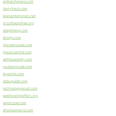
onlineshopera.com
dartyfresh.com
lewisenterprises.net
pcsoftwarefree.org
dailylinking.com
dnafyx.com
giocolenuvole.com
iyouessential.com
withloveamity.com
youlearncode.com
fxyatirim.com
abbuguide.com
technologyresult.com
webhostingoffers.org
whatszow.com
ehomeamerca.com