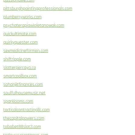
passionawe.com
pittsburghpaintingprofessionals.com
plumberryworks.com
psychoterapiawioletanowak.com
quickultimate.com
quirkyquester.com
sexmedicineformen.com
shiftripple.com
slotterpercaya.co
smartcoolbox.com
sohanjitfinances.com
soulfulhousemusic.net
sparklooms.com
tacticalcontractingllc.com
thecapitalpowers.com
tobabet88slot3.com