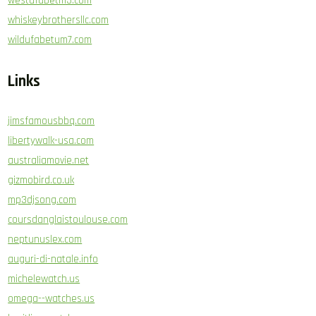
westufabetm3.com
whiskeybrothersllc.com
wildufabetum7.com
Links
jimsfamousbbq.com
libertywalk-usa.com
australiamovie.net
gizmobird.co.uk
mp3djsong.com
coursdanglaistoulouse.com
neptunuslex.com
auguri-di-natale.info
michelewatch.us
omega--watches.us