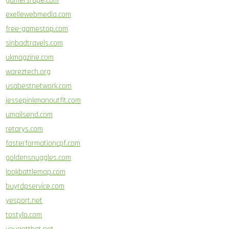
gamersrope.com
exellewebmedia.com
free-gamestop.com
sinbadtravels.com
ukmagzine.com
wareztech.org
usabestnetwork.com
jessepinkmanoutfit.com
umailsend.com
retarys.com
fasterformationcpf.com
goldensnuggles.com
lookbattlemap.com
buyrdpservice.com
yesport.net
tostylo.com