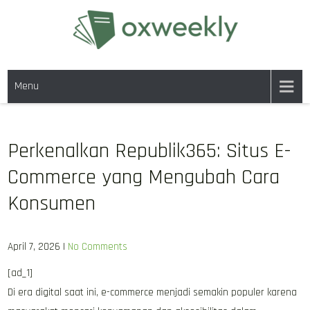
Skip
to
content
SLOT GACOR MALAM INI DARI
Raih maxwin besar malam ini dengan slot X1000 dari Pragmatic Play.
PRAGMATIC PLAY, SLOT X1000
Menu
Slot gacor ini memberikan hasil maksimal dengan RTP tinggi.
UNTUK MAXWIN
Perkenalkan Republik365: Situs E-
Commerce yang Mengubah Cara
Konsumen
April 7, 2026
|
No Comments
[ad_1]
Di era digital saat ini, e-commerce menjadi semakin populer karena