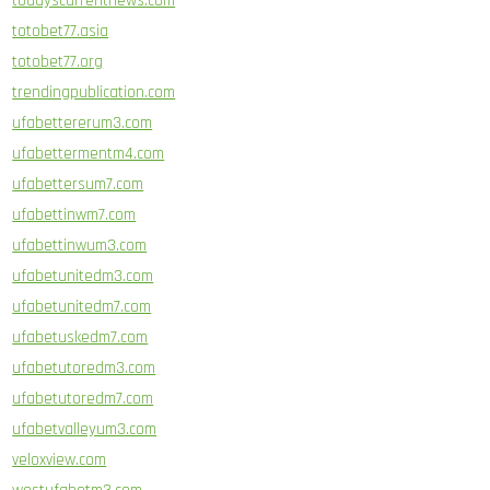
todayscurrentnews.com
totobet77.asia
totobet77.org
trendingpublication.com
ufabettererum3.com
ufabettermentm4.com
ufabettersum7.com
ufabettinwm7.com
ufabettinwum3.com
ufabetunitedm3.com
ufabetunitedm7.com
ufabetuskedm7.com
ufabetutoredm3.com
ufabetutoredm7.com
ufabetvalleyum3.com
veloxview.com