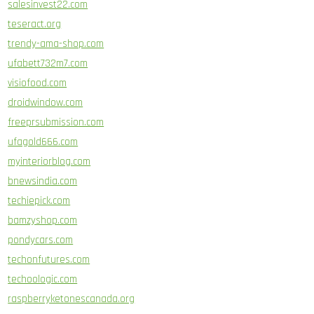
salesinvest22.com
teseract.org
trendy-ama-shop.com
ufabett732m7.com
visiofood.com
droidwindow.com
freeprsubmission.com
ufagold666.com
myinteriorblog.com
bnewsindia.com
techiepick.com
bamzyshop.com
pondycars.com
techonfutures.com
techoologic.com
raspberryketonescanada.org