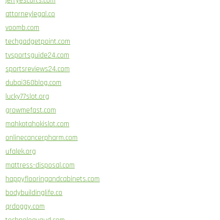
jerryescorts.com
attorneylegal.co
voomb.com
techgadgetpoint.com
tvsportsguide24.com
sportsreviews24.com
dubai360blog.com
lucky77slot.org
growmefast.com
mahkotahokislot.com
onlinecancerpharm.com
ufalek.org
mattress-disposal.com
happyflooringandcabinets.com
bodybuildinglife.co
qrdoggy.com