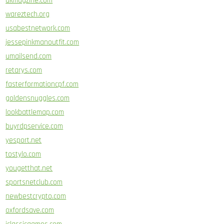
ukmagzine.com
wareztech.org
usabestnetwork.com
jessepinkmanoutfit.com
umailsend.com
retarys.com
fasterformationcpf.com
goldensnuggles.com
lookbattlemap.com
buyrdpservice.com
yesport.net
tostylo.com
yougetthat.net
sportsnetclub.com
newbestcrypto.com
oxfordsave.com