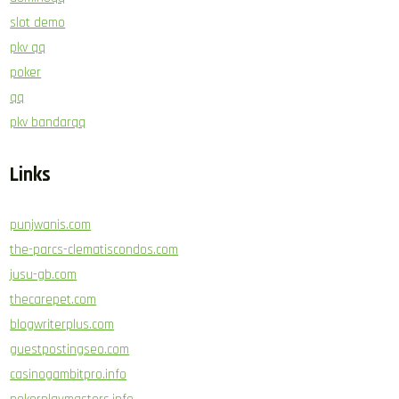
slot demo
pkv qq
poker
qq
pkv bandarqq
Links
punjwanis.com
the-parcs-clematiscondos.com
jusu-gb.com
thecarepet.com
blogwriterplus.com
guestpostingseo.com
casinogambitpro.info