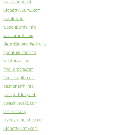
tedstanger.net
ufabett732um3.com
uskola.info
wagonpaints.info
waitfornext.com
clearvisionmarketing.co
quantum-code.co
whatnews.me
final-dream.com
finest-replica.net
gestioneinh.info
prosportdaily.net
salesinvest22.com
teseract.org
trendy-ama-shop.com
ufabett732m7.com