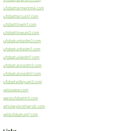
ufabettererum3.com
ufabettermentm4.com
ufabettersum7.com
ufabettinwm7.com
ufabettinwum3.com
ufabetunitedm3.com
ufabetunitedm7.com
ufabetuskedm7.com
ufabetutoredm3.com
ufabetutoredm7.com
ufabetvalleyum3.com
veloxview.com
westufabetm3.com
whiskeybrothersllc.com
wildufabetum7.com