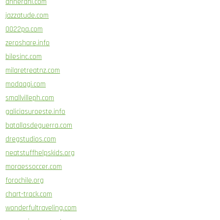
annerani.com
jazzatude.com
0022pa.com
zeroshare.info
bilesinc.com
milaretreatnz.com
modaagi.com
smallvilleph.com
galiciasuroeste.info
batallasdeguerra.com
dregstudios.com
neatstuffhelpskids.org
moraessoccer.com
forochile.org
chart-track.com
wonderfultraveling.com