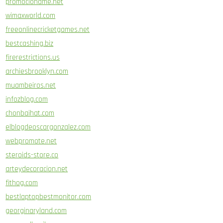
promocioname.net
wimaxworld.com
freeonlinecricketgames.net
bestcashing.biz
firerestrictions.us
archiesbrooklyn.com
muambeiros.net
infozblog.com
chonbaihat.com
elblogdeoscargonzalez.com
webpromote.net
steroids-store.co
arteydecoracion.net
fithog.com
bestlaptopbestmonitor.com
georginaryland.com