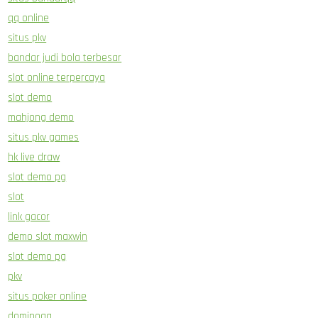
qq online
situs pkv
bandar judi bola terbesar
slot online terpercaya
slot demo
mahjong demo
situs pkv games
hk live draw
slot demo pg
slot
link gacor
demo slot maxwin
slot demo pg
pkv
situs poker online
dominoqq