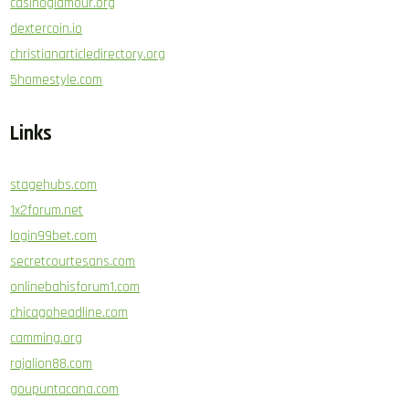
casinoglamour.org
dextercoin.io
christianarticledirectory.org
5homestyle.com
Links
stagehubs.com
1x2forum.net
login99bet.com
secretcourtesans.com
onlinebahisforum1.com
chicagoheadline.com
camming.org
rajalion88.com
goupuntacana.com