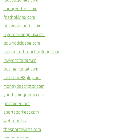
iclassicgames.com
saung-artikel.com
fasthokivip2.com
observersports.com
cryptominingplus.com
aquinoticiaspe.com
longhairedfrenchbulldog.com
lawyersforhire.co
businemarket.com
matahari88play.net
moneydescriptor.com
youthsmagazine.com
painaidee.net
sportsdarkest.com
webtoon.biz
thesportswires.com