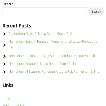
Search
Search
Recent Posts
Pengertian Dewi4D: Masa Depan Game Online
Memahami Gajibet: Panduan Komprehensif untuk Pengguna
Baru
Temukan Kegembiraan Majestibet: Panduan Komprehensif
Memahami Saung4D: Masa Depan Game Online
Memahami Ahlicasino: Panduan Anda untuk Permainan Online
Links
dominoqq
situs bandarqq