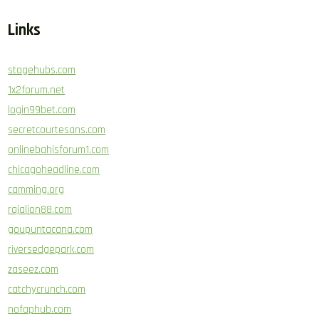
Links
stagehubs.com
1x2forum.net
login99bet.com
secretcourtesans.com
onlinebahisforum1.com
chicagoheadline.com
camming.org
rajalion88.com
goupuntacana.com
riversedgepark.com
zaseez.com
catchycrunch.com
nofaphub.com