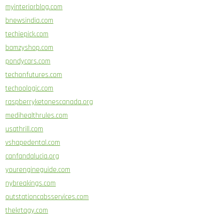
myinteriorblog.com
bnewsindia.com
techiepick.com
bamzyshop.com
pondycars.com
techonfutures.com
techoologic.com
raspberryketonescanada.org
medihealthrules.com
usathrill.com
vshapedental.com
canfandalucia.org
yourengineguide.com
nybreakings.com
outstationcabsservices.com
thekrtagy.com