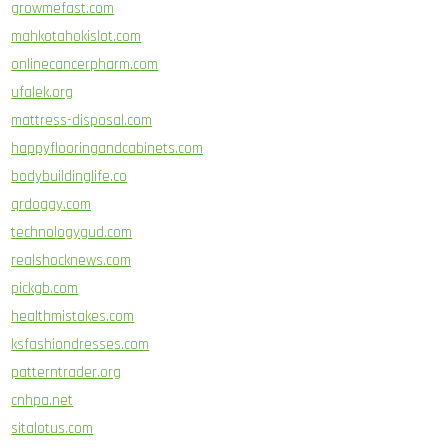
growmefast.com
mahkotahokislot.com
onlinecancerpharm.com
ufalek.org
mattress-disposal.com
happyflooringandcabinets.com
bodybuildinglife.co
qrdoggy.com
technologygud.com
realshocknews.com
pickgb.com
healthmistakes.com
ksfashiondresses.com
patterntrader.org
cnhpa.net
sitalotus.com