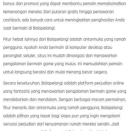
bonus dan promosi yang dapat membantu pemain memaksimalkan
kemenangan mereka. Dari putaran gratis hingga penawaran
cashback, ada banyak cara untuk meningkatkan penghasilan Anda
saat bermain di Bolapelangi.
Fitur hebat lainnya dari Bolapelangi adalah antarmuka yang ramah
pengguna. Apakah Anda bermain di komputer desktop atau
perangkat seluler, situs ini mudah dinavigasi dan menawarkan
pengalaman bermain game yang mulus. Ini memudahkan pemain
untuk langsung beraksi dan mulai menang besar segera.
Secara keseluruhan, Bolapelangi adalah platform perjudian online
yang fantastis yang menawarkan pengalaman bermain game yang
mendebarkan dan mendalam. Dengan berbagai macam permainan,
fitur menarik, dan antarmuka yang ramah pengguna, Bolapelangi
adalah pilihan yang tepat bagi siapa pun yang ingin mengalami
sensasi perjudian dari kenyamanan rumah mereka sendiri. Jadi