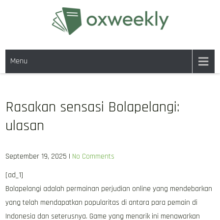
Skip
to
content
SLOT GACOR MALAM INI DARI
Raih maxwin besar malam ini dengan slot X1000 dari Pragmatic Play.
PRAGMATIC PLAY, SLOT X1000
Menu
Slot gacor ini memberikan hasil maksimal dengan RTP tinggi.
UNTUK MAXWIN
Rasakan sensasi Bolapelangi:
ulasan
September 19, 2025
|
No Comments
[ad_1]
Bolapelangi adalah permainan perjudian online yang mendebarkan
yang telah mendapatkan popularitas di antara para pemain di
Indonesia dan seterusnya. Game yang menarik ini menawarkan