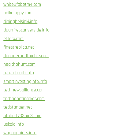
whiteufabetm4.com
anikalappy.com
dininghelsinki.info
duanfrescariverside.info
etilerx.com
finestreplica.net
flounderandfumble.com
healthohunt.com
retefuturah.info
smartinvestinginfo.info
technewsalliance.com
technonetmarket.com
tedstanger.net
ufabett732um3.com
uskola.info
wagonpaints.info