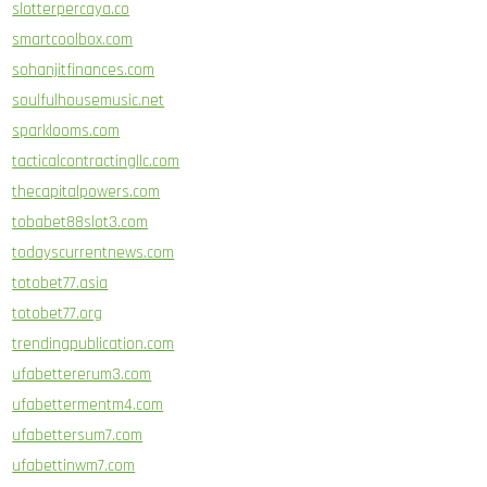
slotterpercaya.co
smartcoolbox.com
sohanjitfinances.com
soulfulhousemusic.net
sparklooms.com
tacticalcontractingllc.com
thecapitalpowers.com
tobabet88slot3.com
todayscurrentnews.com
totobet77.asia
totobet77.org
trendingpublication.com
ufabettererum3.com
ufabettermentm4.com
ufabettersum7.com
ufabettinwm7.com