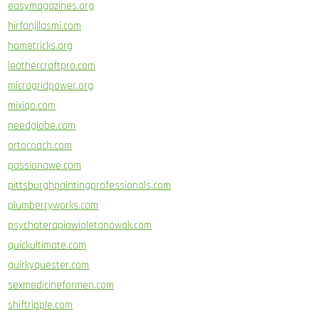
easymagazines.org
hirfanjilasmi.com
hometricks.org
leathercraftpro.com
microgridpower.org
mixiqo.com
needglobe.com
ortocoach.com
passionawe.com
pittsburghpaintingprofessionals.com
plumberryworks.com
psychoterapiawioletanowak.com
quickultimate.com
quirkyquester.com
sexmedicineformen.com
shiftripple.com