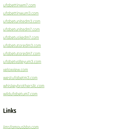
ufabettinwm7.com
ufabettinwum3.com
ufabetunitedm3.com
ufabetunitedm7.com
ufabetuskedm7.com
ufabetutoredm3.com
ufabetutoredm7.com
ufabetvalleyum3.com
veloxview.com
westufabetm3.com
whiskeybrothersllc.com
wildufabetum7.com
Links
jimsfamousbbq.com