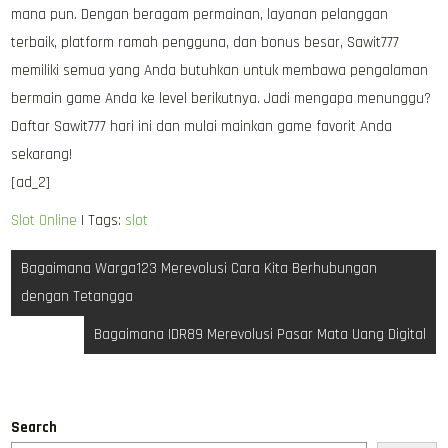
mana pun. Dengan beragam permainan, layanan pelanggan
terbaik, platform ramah pengguna, dan bonus besar, Sawit777
memiliki semua yang Anda butuhkan untuk membawa pengalaman
bermain game Anda ke level berikutnya. Jadi mengapa menunggu?
Daftar Sawit777 hari ini dan mulai mainkan game favorit Anda
sekarang!
[ad_2]
Slot Online
| Tags:
slot
Post
Bagaimana Warga123 Merevolusi Cara Kita Berhubungan
navigation
dengan Tetangga
Bagaimana IDR89 Merevolusi Pasar Mata Uang Digital
Search