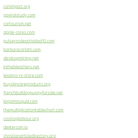
canimpact.org
goviralstudy.com
cartourism.net
apple-cores.com
pulserasdeactividad10.com
barbaracarlotti.com
desktopmining.net
inthebleachers.net
lexapro-rx-store.com
buyskincareproducts.org
frenchbulldogpuppyforsale.net
kogamasquid.com
themultiplicationtablechart.com
casinoglamour.org
dextercoin.io
christianarticledirectory.org