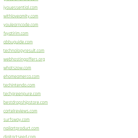
iyouessential.com
withloveamity.com
youlearncode.com
fxyatirim.com
abbuguide.com
technologyresult.com
webhostingoffers.org
whatszow.com
ehomeamerca.com
techintendo.com
techgreenpure.com
bestdropshipstore.com
cartelreviews.com
surfsway.com
nailartproduct.com
digitactseed.com