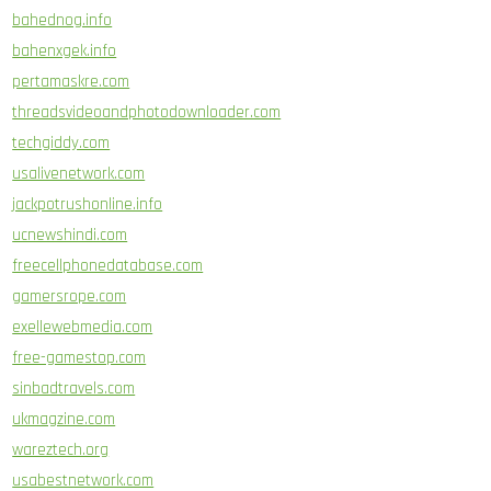
bahednog.info
bahenxgek.info
pertamaskre.com
threadsvideoandphotodownloader.com
techgiddy.com
usalivenetwork.com
jackpotrushonline.info
ucnewshindi.com
freecellphonedatabase.com
gamersrope.com
exellewebmedia.com
free-gamestop.com
sinbadtravels.com
ukmagzine.com
wareztech.org
usabestnetwork.com