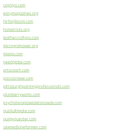
cogniyo.com
easymagazines.org
hirfanjilasmi.com
hometricks.org
leathercraftpro.com
microgridpower.org
mixiqo.com
needglobe.com
ortocoach.com
passionawe.com
pittsburghpaintingprofessionals.com
plumberryworks.com
psychoterapiawioletanowak.com
quickultimate.com
quirkyquester.com
sexmedicineformen.com