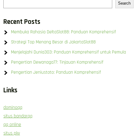
Search
Recent Posts
Membuka Rahasia DeltaSlot88: Panduan Komprehensif
Strategi Top Menang Besar di JakartaSlot88
Menjelajahi Dunia303: Panduan Komprehensif untuk Pemula
Pengertian Dewanaga77: Tinjauan Komprehensif
Pengertian Jeniustoto: Panduan Komprehensif
Links
dominoqq
situs bandarqq
qq online
situs pkv