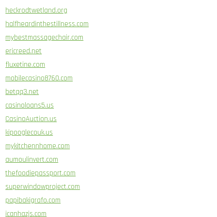
heckrodtwetland.org
halfheardinthestillness.com
mybestmassagechair.com
ericreed.net
fluxetine.com
mobilecasino8760.com
betqq3.net
casinoloans5.us
CasinoAuction.us
kipooglecouk.us
mykitchennhome.com
aumoulinvert.com
thefoodiepassport.com
superwindowproject.com
papibakigrafo.com
icanhazjs.com