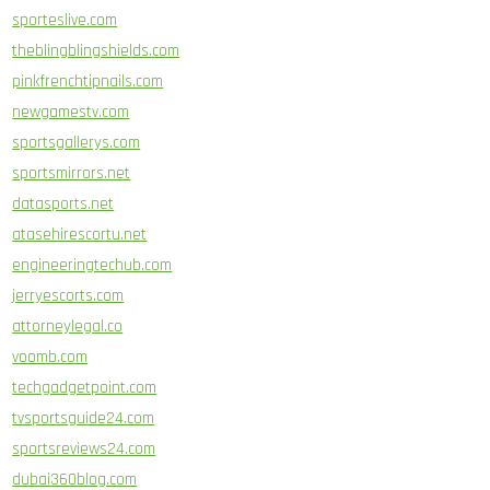
sporteslive.com
theblingblingshields.com
pinkfrenchtipnails.com
newgamestv.com
sportsgallerys.com
sportsmirrors.net
datasports.net
atasehirescortu.net
engineeringtechub.com
jerryescorts.com
attorneylegal.co
voomb.com
techgadgetpoint.com
tvsportsguide24.com
sportsreviews24.com
dubai360blog.com