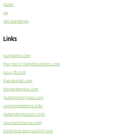
poker
qq
pkv bandarqq
Links
punjwanis.com
the-parcs-clematiscondos.com
jusu-gb.com
thecarepet.com
blogwriterplus.com
guestpostingseo.com
casinogambitpro.info
pokerplaymasters.info
courseoncourse.com
bantinbatdongsan247.com