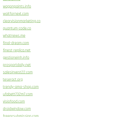
wagonpaints.info
waitfornext.com
clearvisionmarketing.co
quantum-code.co
whatnews.me
final-dream.com
finest-replica.net
gestioneinh.info
prosportdaily.net
salesinvest22.com
teseract.org
trendy-ama-shop.com
ufabett732m7.com
visiofood.com
droidwindow.com
freeprsubmission.com