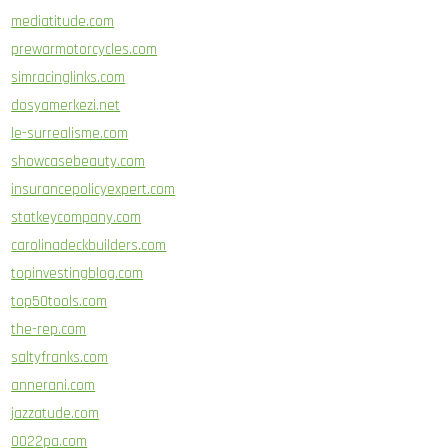
mediatitude.com
prewarmotorcycles.com
simracinglinks.com
dosyamerkezi.net
le-surrealisme.com
showcasebeauty.com
insurancepolicyexpert.com
statkeycompany.com
carolinadeckbuilders.com
topinvestingblog.com
top50tools.com
the-rep.com
saltyfranks.com
annerani.com
jazzatude.com
0022pa.com