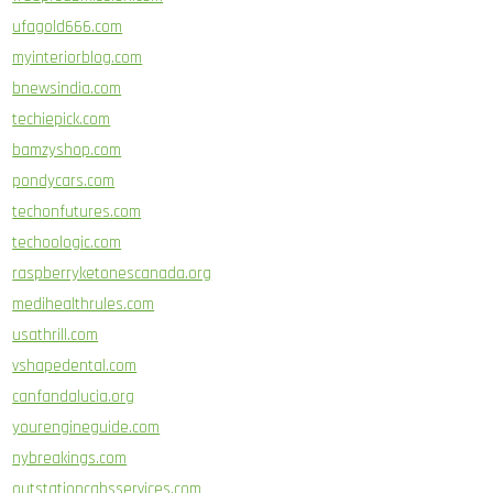
ufagold666.com
myinteriorblog.com
bnewsindia.com
techiepick.com
bamzyshop.com
pondycars.com
techonfutures.com
techoologic.com
raspberryketonescanada.org
medihealthrules.com
usathrill.com
vshapedental.com
canfandalucia.org
yourengineguide.com
nybreakings.com
outstationcabsservices.com