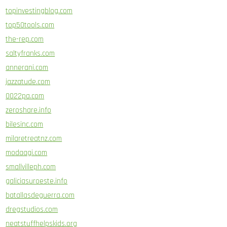
topinvestingblog.com
top50tools.com
the-rep.com
saltyfranks.com
annerani.com
jazzatude.com
0022pa.com
zeroshare.info
bilesinc.com
milaretreatnz.com
modaagi.com
smallvilleph.com
galiciasuroeste.info
batallasdeguerra.com
dregstudios.com
neatstuffhelpskids.org