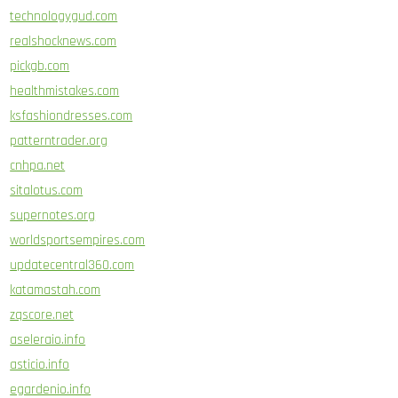
technologygud.com
realshocknews.com
pickgb.com
healthmistakes.com
ksfashiondresses.com
patterntrader.org
cnhpa.net
sitalotus.com
supernotes.org
worldsportsempires.com
updatecentral360.com
katamastah.com
zqscore.net
aseleraio.info
asticio.info
egardenio.info