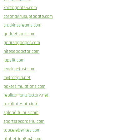
7betagents6.com
coronavirusuptodate.com
crackinstreams.com
gadgetspak.com
gearsngadget.com
hireseodoctor.com
lapsfit.com
levelup-fast.com
mytreepla.net
pokersimulations.com
replicamanufactory.net
rezultate-loto.info
splendifulous.com
sportsrecords4u.com
topceleberites.com
ufabetting8m4.com