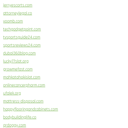
jerryescorts.com
attorneylegal.co
voomb.com
techgadgetpoint.com
tvsportsguide24.com
sportsreviews24.com
dubai360blog.com
lucky77slot.org
growmefast.com
mahkotahokislot.com
onlinecancerpharm.com
ufalek.org
mattress-disposal.com
happyflooringandcabinets.com
bodybuildinglife.co
qrdoggy.com