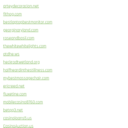
arteydecoracion.net
fithog.com
bestlaptopbestmonitor.com
georginaryland.com
roseandbasil.com
thewhitewhitelights.com
atdhe.ws
heckrodtwetland.org
halfheardinthestillness.com
mybestmassagechair.com
ericreed.net
fluxetine.com
mobilecasino8760.com
betqq3.net
casinoloans5.us
CasinoAuction.us