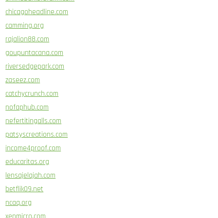
chicagoheadline.com
camming.org
rajalion88.com
goupuntacana.com
riversedgepark.com
zaseez.com
catchycrunch.com
nofaphub.com
nefertitingalls.com
patsyscreations.com
income4proof.com
educaritas.org
lensajelajah.com
betflik09.net
ncaq.org
xenmicro.com