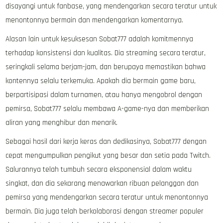
disayangi untuk fanbase, yang mendengarkan secara teratur untuk
menontonnya bermain dan mendengarkan komentarnya.
Alasan lain untuk kesuksesan Sobat777 adalah komitmennya
terhadap konsistensi dan kualitas. Dia streaming secara teratur,
seringkali selama berjam-jam, dan berupaya memastikan bahwa
kontennya selalu terkemuka. Apakah dia bermain game baru,
berpartisipasi dalam turnamen, atau hanya mengobrol dengan
pemirsa, Sobat777 selalu membawa A-game-nya dan memberikan
aliran yang menghibur dan menarik.
Sebagai hasil dari kerja keras dan dedikasinya, Sobat777 dengan
cepat mengumpulkan pengikut yang besar dan setia pada Twitch.
Salurannya telah tumbuh secara eksponensial dalam waktu
singkat, dan dia sekarang menawarkan ribuan pelanggan dan
pemirsa yang mendengarkan secara teratur untuk menontonnya
bermain. Dia juga telah berkolaborasi dengan streamer populer