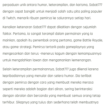
perpaduan unik antara humor, keterampilan, dan karisma, Sobat777
dengan cepat bangkit untuk menjadi salah satu pita paling populer
di Twitch, menarik ribuan pemirsa ke salurannya setiap hari.
Kenaikan ketenaran Sobat777 dapat dikaitkan dengan sejumlah
faktor. Pertama, ia sangat terampil dalam permainan yang ia
mainkan, apakah itu penembak orang pertama, game Battle Royale,
atau game strategi. Pemirsa tertarik pada gameplaynya yang
mengesankan dan terus -menerus kagum dengan kemampuannya
untuk mengalahkan lawan dan mengamankan kemenangan.
Selain keterampilan permainannya, Sobat777 juga dikenal karena
kepribadiannya yang menular dan selera humor. Dia terlibat
dengan pemirsa dengan cara yang membuat mereka merasa
seperti mereka adalah bagian dari aliran, sering berinteraksi
dengan obrolan dan bercanda yang membuat semua orang tetap
terhibur. Sikapnya yang tulus dan sederhana telah membuatnya