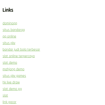
Links
dominoqq
situs bandarqq
qq online
situs pkv
bandar judi bola terbesar
slot online terpercaya
slot demo
mahjong demo
situs pkv games
hk live draw
slot demo pg
slot
link gacor