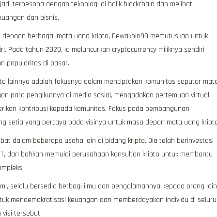
di terpesona dengan teknologi di balik blockchain dan melihat
keuangan dan bisnis.
n dengan berbagai mata uang kripto, Dewakoin99 memutuskan untuk
iri. Pada tahun 2020, ia meluncurkan cryptocurrency miliknya sendiri
 popularitas di pasar.
o lainnya adalah fokusnya dalam menciptakan komunitas seputar mat
engan para pengikutnya di media sosial, mengadakan pertemuan virtual,
rikan kontribusi kepada komunitas. Fokus pada pembangunan
g setia yang percaya pada visinya untuk masa depan mata uang kripto
at dalam beberapa usaha lain di bidang kripto. Dia telah berinvestasi
NFT, dan bahkan memulai perusahaan konsultan kripto untuk membantu
ompleks.
i, selalu bersedia berbagi ilmu dan pengalamannya kepada orang lain
ntuk mendemokratisasi keuangan dan memberdayakan individu di selur
isi tersebut.