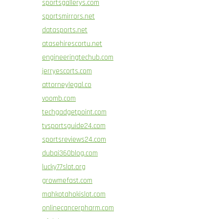
sportsgallerys.com
sportsmirrors.net
datasports.net
atasehirescortu.net
engineeringtechub.com
jerryescorts.com
attorneylegal.co
voomb.com
techgadgetpoint.com
tvsportsguide24.com
sportsreviews24.com
dubai360blog.com
lucky77slot.org
growmefast.com
mahkotahokislot.com
onlinecancerpharm.com