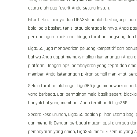
acara olahraga favorit Anda secara instan.
Fitur hebat lainnya dari LIGA365 adalah berbagai pilih
bola, bola basket, tenis, atau olahraga lainnya, Anda 
pertandingan tradisional hingga taruhan langsung dan b
Liga365 juga menawarkan peluang kompetitif dan bonus 
bahwa Anda dapat memaksimalkan kemenangan Anda da
platform. Dengan opsi pembayaran yang cepat dan am
memberi Anda ketenangan pikiran sambil menikmati sens
Selain taruhan olahraga, Liga365 juga menawarkan ber
yang berbeda. Dari permainan meja klasik seperti blackj
banyak hal yang membuat Anda terhibur di Liga365.
Secara keseluruhan, Liga365 adalah pilihan utama bagi
dan menarik. Dengan berbagai macam opsi olahraga dan 
pembayaran yang aman, Liga365 memiliki semua yang 