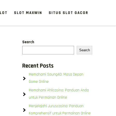
LOT
SLOT MAXWIN
SITUS SLOT GACOR
 UNTUK MAXWIN
Search
Search
Recent Posts
Memahami Saung4D: Masa Depan
Game Online
Memahami Ahlicasino: Panduan Anda
untuk Permainan Online
Menjelajahi Juruscasino: Panduan
Komprehensif untuk Permainan Online