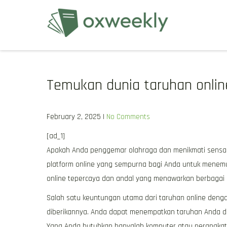
Skip
to
content
SLOT GACOR MALAM INI DA
Raih maxwin besar malam ini dengan slot X1000 dari Pragmati
Temukan dunia taruhan onli
February 2, 2025
|
No Comments
[ad_1]
Apakah Anda penggemar olahraga dan menikmati sensasi
platform online yang sempurna bagi Anda untuk menemuk
online tepercaya dan andal yang menawarkan berbagai p
Salah satu keuntungan utama dari taruhan online de
diberikannya. Anda dapat menempatkan taruhan Anda da
Yang Anda butuhkan hanyalah komputer atau perangkat s