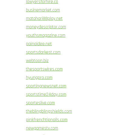
lawyersforhire.co
businemarket.com
matahari88play.net
moneydescriptor.com
youthsmagazine.com
painaidee.net
sportsdarkest.com
webtoon.biz
thesportswires.com
hyungpro.com
sportingnewsnet.com
sportstime24day.com
sporteslive.com
theblingblingshields.com
pinkfrenchtipnails.com
newgamestv.com