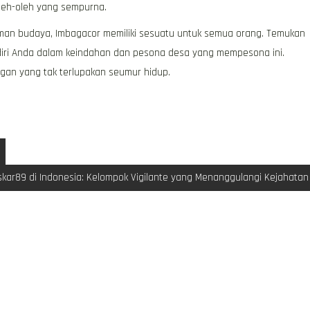
oleh-oleh yang sempurna.
aman budaya, Imbagacor memiliki sesuatu untuk semua orang. Temukan
 diri Anda dalam keindahan dan pesona desa yang mempesona ini.
gan yang tak terlupakan seumur hidup.
skar89 di Indonesia: Kelompok Vigilante yang Menanggulangi Kejahatan