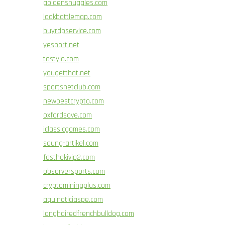
goldensnuggles.com
lookbattlemap.com
buyrdpservice.com
yesport.net
tostylo.com
yougetthat.net
sportsnetclub.com
newbestcrypto.com
oxfordsave.com
iclassicgames.com
saung-artikel.com
fasthokivip2.com
observersports.com
cryptominingplus.com
aquinoticiaspe.com
longhairedfrenchbulldog.com