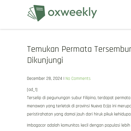
Skip
to
content
SLOT GACOR MALAM INI DA
Raih maxwin besar malam ini dengan slot X1000 dari Pragmati
Temukan Permata Tersembuny
Dikunjungi
December 28, 2024
|
No Comments
[ad_1]
Terselip di pegunungan subur Filipina, terdapat perma
menawan yang terletak di provinsi Nueva Ecija ini meru
peristirahatan yang damai jauh dari hiruk pikuk kehidupa
Imbagacor adalah komunitas kecil dengan populasi lebi