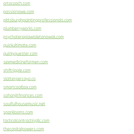
ortocoach.com
passionawe.com
pittsburghpaintingprofessionals.com
plumberryworks.com
psychoterapiawioletanowak.com
quickultimate.com
quirkyquester.com
sexmedicineformen.com
shiftripple.com
slotterpercaya.co
smartcoolbox.com
sohanjitfinances.com
soulfulhousemusic.net
sparklooms.com
tacticalcontractingllc.com
thecapitalpowers.com