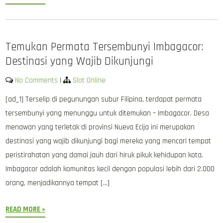
Temukan Permata Tersembunyi Imbagacor:
Destinasi yang Wajib Dikunjungi
No Comments
|
Slot Online
[ad_1] Terselip di pegunungan subur Filipina, terdapat permata
tersembunyi yang menunggu untuk ditemukan – Imbagacor. Desa
menawan yang terletak di provinsi Nueva Ecija ini merupakan
destinasi yang wajib dikunjungi bagi mereka yang mencari tempat
peristirahatan yang damai jauh dari hiruk pikuk kehidupan kota.
Imbagacor adalah komunitas kecil dengan populasi lebih dari 2.000
orang, menjadikannya tempat […]
READ MORE »