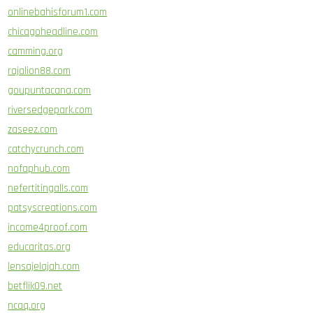
onlinebahisforum1.com
chicagoheadline.com
camming.org
rajalion88.com
goupuntacana.com
riversedgepark.com
zaseez.com
catchycrunch.com
nofaphub.com
nefertitingalls.com
patsyscreations.com
income4proof.com
educaritas.org
lensajelajah.com
betflik09.net
ncaq.org