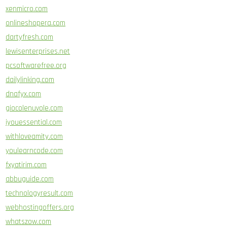
xenmicro.com
onlineshopera.com
dartyfresh.com
lewisenterprises.net
pcsoftwarefree.org
dailylinking.com
dnafyx.com
giocolenuvole.com
iyouessential.com
withloveamity.com
youlearncode.com
fxyatirim.com
abbuguide.com
technologyresult.com
webhostingoffers.org
whatszow.com