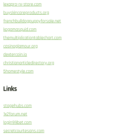
lexapro-rx-store.com
buyskincareproducts.org
frenchbulldogpuppyforsale.net
kogamasquid.com
themultiplicationtablechart.com
casinoglamour.org
dextercoin.io
christianarticledirectory.org
5homestyle.com
Links
stagehubs.com
1x2forum.net
login99bet.com
secretcourtesans.com