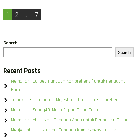
Posts
1
2
…
7
pagination
Search
Search
Recent Posts
Memahami Gajibet: Panduan Komprehensif untuk Pengguna
Baru
Temukan Kegembiraan Majestibet: Panduan Komprehensif
Memahami Saung4D: Masa Depan Game Online
Memahami Ahlicasino: Panduan Anda untuk Permainan Online
Menjelajahi Juruscasino: Panduan Komprehensif untuk