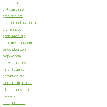
egardenio.info
arxteamio.info
getalexio.info
accountaudittaxcon.com
prymprint.com
sportkeeda.org
besttimespend.com
careandcure.biz
cogniyo.com
easymagazines.org
hirfanjilasmi.com
hometricks.org
leathercraftpro.com
microgridpower.org
mixiqo.com
needglobe.com