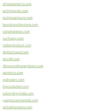
ehomeamerca.com
techintendo.com
techgreenpure.com
bestdropshipstore.com
cartelreviews.com
surfsway.com
nailartproduct.com
digitactseed.com
lvlcraft.com
90secondmoneyloans.com
xenmicro.com
rodrovers.com
tripssolution.com
satta-king-india.com
yukigassencanada.com
articlehorizone.com