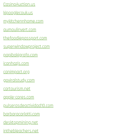
CasinoAuction.us
kipooglecouk.us
mykitchennhome.com
aumoulinvert.com
thefoodiepassport.com
superwindowproject.com
papibakigrafo.com
icanhazjs.com
canimpact.org
goviralstudy.com
cartourism.net
apple-cores.com
pulserasdeactividad10.com
barbaracarlotti.com
desktopmining.net
inthebleachers.net