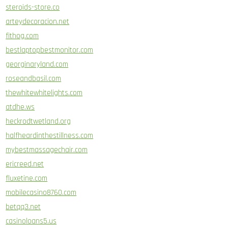
steroids-store.co
arteydecoracion.net
fithog.com
bestlaptopbestmonitor.com
georginaryland.com
roseandbasil.com
thewhitewhitelights.com
atdhe.ws
heckrodtwetland.org
halfheardinthestillness.com
mybestmassagechair.com
ericreed.net
fluxetine.com
mobilecasino8760.com
betqq3.net
casinoloans5.us