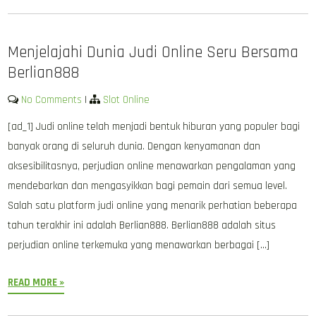
Menjelajahi Dunia Judi Online Seru Bersama
Berlian888
No Comments
|
Slot Online
[ad_1] Judi online telah menjadi bentuk hiburan yang populer bagi
banyak orang di seluruh dunia. Dengan kenyamanan dan
aksesibilitasnya, perjudian online menawarkan pengalaman yang
mendebarkan dan mengasyikkan bagi pemain dari semua level.
Salah satu platform judi online yang menarik perhatian beberapa
tahun terakhir ini adalah Berlian888. Berlian888 adalah situs
perjudian online terkemuka yang menawarkan berbagai […]
READ MORE »