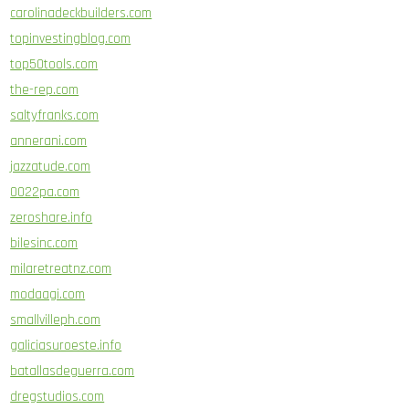
carolinadeckbuilders.com
topinvestingblog.com
top50tools.com
the-rep.com
saltyfranks.com
annerani.com
jazzatude.com
0022pa.com
zeroshare.info
bilesinc.com
milaretreatnz.com
modaagi.com
smallvilleph.com
galiciasuroeste.info
batallasdeguerra.com
dregstudios.com