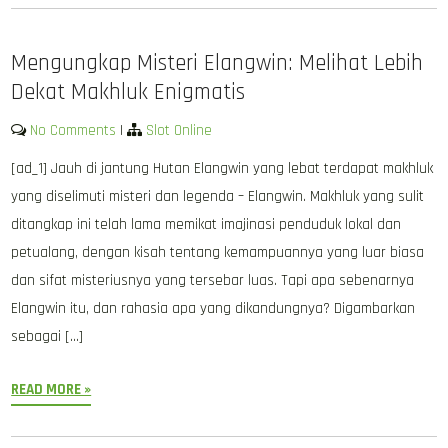
Mengungkap Misteri Elangwin: Melihat Lebih
Dekat Makhluk Enigmatis
No Comments
|
Slot Online
[ad_1] Jauh di jantung Hutan Elangwin yang lebat terdapat makhluk
yang diselimuti misteri dan legenda – Elangwin. Makhluk yang sulit
ditangkap ini telah lama memikat imajinasi penduduk lokal dan
petualang, dengan kisah tentang kemampuannya yang luar biasa
dan sifat misteriusnya yang tersebar luas. Tapi apa sebenarnya
Elangwin itu, dan rahasia apa yang dikandungnya? Digambarkan
sebagai […]
READ MORE »