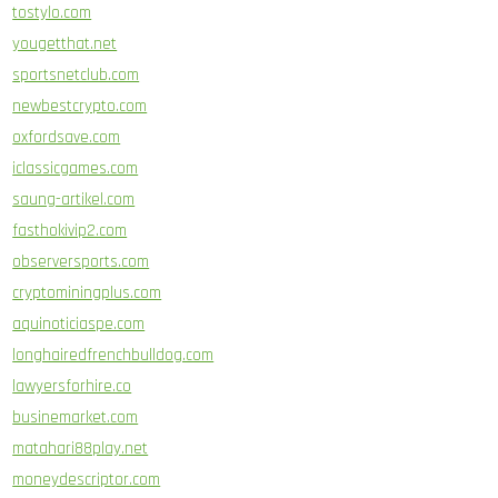
tostylo.com
yougetthat.net
sportsnetclub.com
newbestcrypto.com
oxfordsave.com
iclassicgames.com
saung-artikel.com
fasthokivip2.com
observersports.com
cryptominingplus.com
aquinoticiaspe.com
longhairedfrenchbulldog.com
lawyersforhire.co
businemarket.com
matahari88play.net
moneydescriptor.com