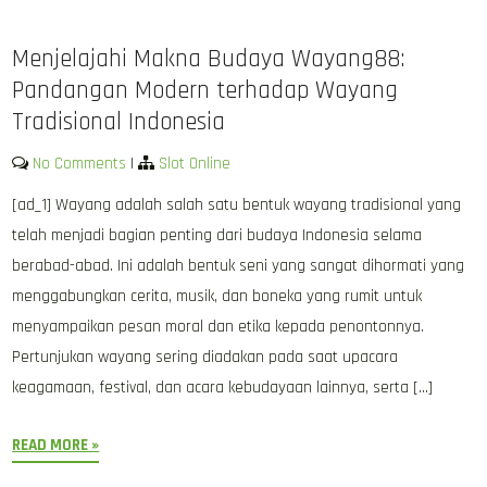
Menjelajahi Makna Budaya Wayang88:
Pandangan Modern terhadap Wayang
Tradisional Indonesia
No Comments
|
Slot Online
[ad_1] Wayang adalah salah satu bentuk wayang tradisional yang
telah menjadi bagian penting dari budaya Indonesia selama
berabad-abad. Ini adalah bentuk seni yang sangat dihormati yang
menggabungkan cerita, musik, dan boneka yang rumit untuk
menyampaikan pesan moral dan etika kepada penontonnya.
Pertunjukan wayang sering diadakan pada saat upacara
keagamaan, festival, dan acara kebudayaan lainnya, serta […]
READ MORE »