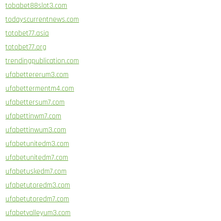
tobabet88slot3.com
todayscurrentnews.com
totobet77.asia
totobet77.org
trendingpublication.com
ufabettererum3.com
ufabettermentm4.com
ufabettersum7.com
ufabettinwm7.com
ufabettinwum3.com
ufabetunitedm3.com
ufabetunitedm7.com
ufabetuskedm7.com
ufabetutoredm3.com
ufabetutoredm7.com
ufabetvalleyum3.com