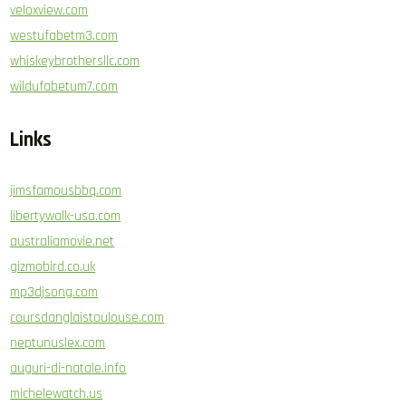
veloxview.com
westufabetm3.com
whiskeybrothersllc.com
wildufabetum7.com
Links
jimsfamousbbq.com
libertywalk-usa.com
australiamovie.net
gizmobird.co.uk
mp3djsong.com
coursdanglaistoulouse.com
neptunuslex.com
auguri-di-natale.info
michelewatch.us