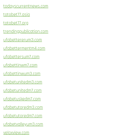
todayscurrentnews.com
totobet77.asia
totobet77.org
trendingpublication.com
ufabettererum3.com
ufabettermentm4.com
ufabettersum7.com
ufabettinwm7.com
ufabettinwum3.com
ufabetunitedm3.com
ufabetunitedm7.com
ufabetuskedm7.com
ufabetutoredm3.com
ufabetutoredm7.com
ufabetvalleyum3.com
veloxview.com