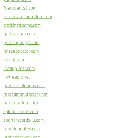
7betagents6.com
coronavirusuptodate.com
crackinstreams.com
gadgetspak.com
gearsngadget.com
hireseodoctor.com
lapsfit.com
levelup-fast.com
mytreepla.net
pokersimulations.com
replicamanufactory.net
rezultate-loto.info
splendifulous.com
sportsrecords4u.com
topceleberites.com
ufabetting8m4.com