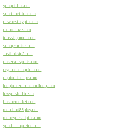
yougetthat.net
sportsnetclub.com
newbestcrypto.com
oxfordsave.com
iclassicgames.com
saung-artikel.com
fasthokivip2.com
observersports.com
cryptominingplus.com
aquinoticiaspe.com
longhairedfrenchbulldog.com
lawyersforhire.co
businemarket.com
matahari88play.net
moneydescriptor.com
youthsmagazine.com