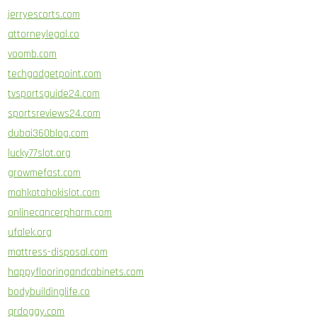
jerryescorts.com
attorneylegal.co
voomb.com
techgadgetpoint.com
tvsportsguide24.com
sportsreviews24.com
dubai360blog.com
lucky77slot.org
growmefast.com
mahkotahokislot.com
onlinecancerpharm.com
ufalek.org
mattress-disposal.com
happyflooringandcabinets.com
bodybuildinglife.co
qrdoggy.com