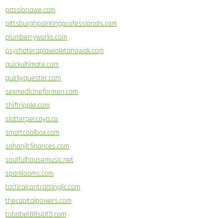
passionawe.com
pittsburghpaintingprofessionals.com
plumberryworks.com
psychoterapiawioletanowak.com
quickultimate.com
quirkyquester.com
sexmedicineformen.com
shiftripple.com
slotterpercaya.co
smartcoolbox.com
sohanjitfinances.com
soulfulhousemusic.net
sparklooms.com
tacticalcontractingllc.com
thecapitalpowers.com
tobabet88slot3.com