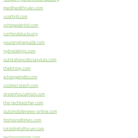
medihealthrules.com
usathrill.com
vshapedental.com
canfandalucia.org
yourengineguide.com
nybreakings.com
outstationcabsservices.com
thekrtagy.com
xchangeindia.com
coolmicrotech.com
dreamhousehack.com
the-techteacher.com
automobilenews-online.com
fashionalltimes.com
totaldigitalforum.com
technoarmaan.com