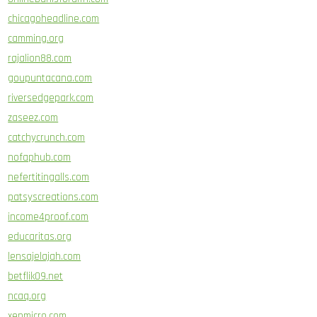
chicagoheadline.com
camming.org
rajalion88.com
goupuntacana.com
riversedgepark.com
zaseez.com
catchycrunch.com
nofaphub.com
nefertitingalls.com
patsyscreations.com
income4proof.com
educaritas.org
lensajelajah.com
betflik09.net
ncaq.org
xenmicro.com