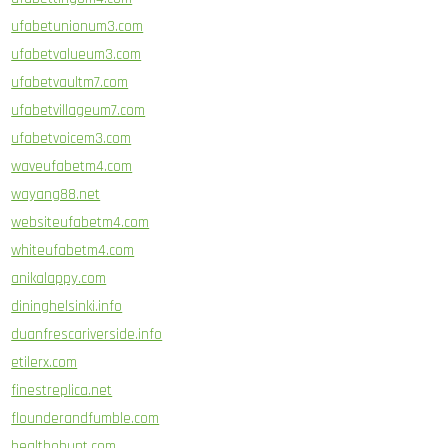
ufabetunionum3.com
ufabetvalueum3.com
ufabetvaultm7.com
ufabetvillageum7.com
ufabetvoicem3.com
waveufabetm4.com
wayang88.net
websiteufabetm4.com
whiteufabetm4.com
anikalappy.com
dininghelsinki.info
duanfrescariverside.info
etilerx.com
finestreplica.net
flounderandfumble.com
healthohunt.com