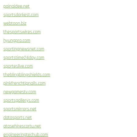
painaidee.net
sportsdarkest.com
webtoon.biz
thesportswires.com
hyungpro.com
sportingnewsnet.com
sportstime24day.com
sporteslive.com
theblingblingshields.com
pinkfrenchtipnails.com
newgamestv.com
sportsgallerys.com
sportsmirrors.net
datasports.net
atasehirescortu.net
engineeringtechub.com