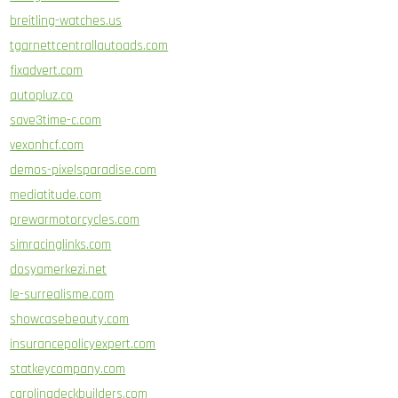
breitling-watches.us
tgarnettcentrallautoads.com
fixadvert.com
autopluz.co
save3time-c.com
vexonhcf.com
demos-pixelsparadise.com
mediatitude.com
prewarmotorcycles.com
simracinglinks.com
dosyamerkezi.net
le-surrealisme.com
showcasebeauty.com
insurancepolicyexpert.com
statkeycompany.com
carolinadeckbuilders.com