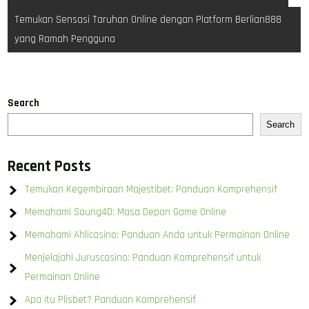
navigation
Temukan Sensasi Taruhan Online dengan Platform Berlian888
yang Ramah Pengguna
Search
Search
Recent Posts
Temukan Kegembiraan Majestibet: Panduan Komprehensif
Memahami Saung4D: Masa Depan Game Online
Memahami Ahlicasino: Panduan Anda untuk Permainan Online
Menjelajahi Juruscasino: Panduan Komprehensif untuk
Permainan Online
Apa itu Plisbet? Panduan Komprehensif