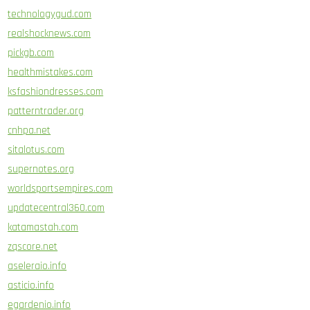
technologygud.com
realshocknews.com
pickgb.com
healthmistakes.com
ksfashiondresses.com
patterntrader.org
cnhpa.net
sitalotus.com
supernotes.org
worldsportsempires.com
updatecentral360.com
katamastah.com
zqscore.net
aseleraio.info
asticio.info
egardenio.info