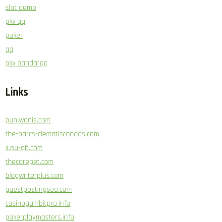
slot demo
pkv qq
poker
qq
pkv bandarqq
Links
punjwanis.com
the-parcs-clematiscondos.com
jusu-gb.com
thecarepet.com
blogwriterplus.com
guestpostingseo.com
casinogambitpro.info
pokerplaymasters.info