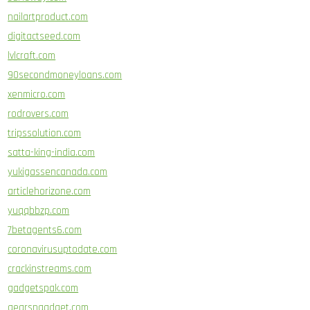
nailartproduct.com
digitactseed.com
lvlcraft.com
90secondmoneyloans.com
xenmicro.com
rodrovers.com
tripssolution.com
satta-king-india.com
yukigassencanada.com
articlehorizone.com
yuqqbbzp.com
7betagents6.com
coronavirusuptodate.com
crackinstreams.com
gadgetspak.com
gearsngadget.com