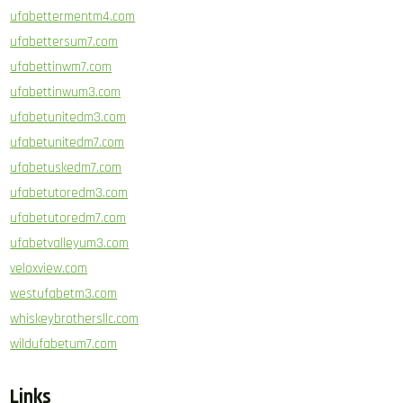
ufabettermentm4.com
ufabettersum7.com
ufabettinwm7.com
ufabettinwum3.com
ufabetunitedm3.com
ufabetunitedm7.com
ufabetuskedm7.com
ufabetutoredm3.com
ufabetutoredm7.com
ufabetvalleyum3.com
veloxview.com
westufabetm3.com
whiskeybrothersllc.com
wildufabetum7.com
Links