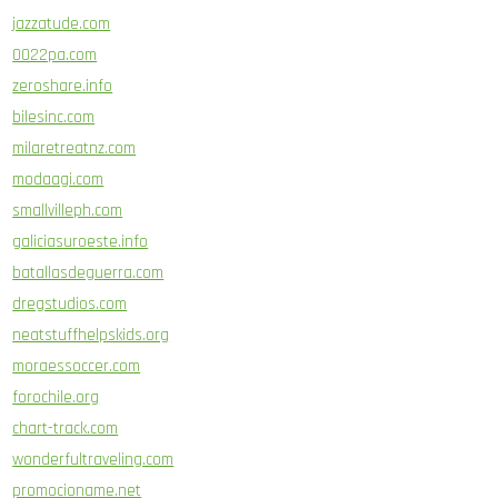
jazzatude.com
0022pa.com
zeroshare.info
bilesinc.com
milaretreatnz.com
modaagi.com
smallvilleph.com
galiciasuroeste.info
batallasdeguerra.com
dregstudios.com
neatstuffhelpskids.org
moraessoccer.com
forochile.org
chart-track.com
wonderfultraveling.com
promocioname.net