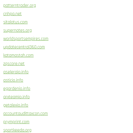
patterntrader.org
cnhpa.net
sitalotus.com
supernotes.org
worldsportsempires.com
updatecentral360.com
katamastah.com
zqscore.net
aseleraio.info
asticio.info
egardenio.info
arxteamio.info
getalexio.info
accountaudittaxcon.com
prymprint.com
sportkeeda.org