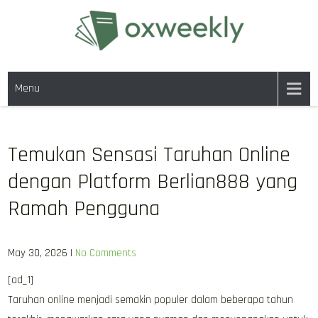
Skip
to
content
SLOT GACOR MALAM INI DARI
Raih maxwin besar malam ini dengan slot X1000 dari Pragmatic Play.
PRAGMATIC PLAY, SLOT X1000
Menu
Slot gacor ini memberikan hasil maksimal dengan RTP tinggi.
UNTUK MAXWIN
Temukan Sensasi Taruhan Online
dengan Platform Berlian888 yang
Ramah Pengguna
May 30, 2026
|
No Comments
[ad_1]
Taruhan online menjadi semakin populer dalam beberapa tahun