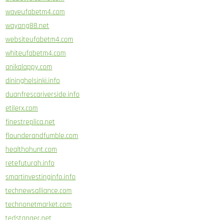
waveufabetm4.com
wayang88.net
websiteufabetm4.com
whiteufabetm4.com
anikalappy.com
dininghelsinki.info
duanfrescariverside.info
etilerx.com
finestreplica.net
flounderandfumble.com
healthohunt.com
retefuturah.info
smartinvestinginfo.info
technewsalliance.com
technonetmarket.com
tedstanger.net