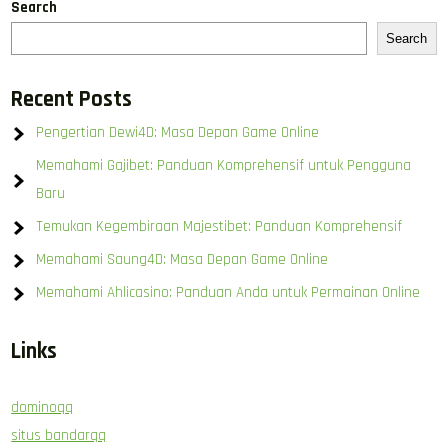
Search
Search
Recent Posts
Pengertian Dewi4D: Masa Depan Game Online
Memahami Gajibet: Panduan Komprehensif untuk Pengguna
Baru
Temukan Kegembiraan Majestibet: Panduan Komprehensif
Memahami Saung4D: Masa Depan Game Online
Memahami Ahlicasino: Panduan Anda untuk Permainan Online
Links
dominoqq
situs bandarqq