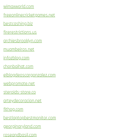
wimaxworld.com
freeonlinecricketgames.net
bestcashing.biz
firerestrictions.us
archiesbrooklyn.com
muambeiros.net
infozblog.com
chonbaihat.com
elblogdeoscargonzalez.com
webpromote.net
steroids-store.co
arteydecoracion.net
fithog.com
bestlaptopbestmonitor.com
georginaryland.com
roseandbasil.com