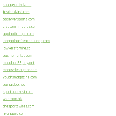
saung-artikel.com
fasthokivip2.com
observersports.com
cryptominingplus.com
aquinoticiaspe.com
longhairedfrenchbulldog.com
lawyersforhire.co
businemarket.com
matahari88play.net
moneydescriptor.com
youthsmagazine.com
painaidee.net
sportsdarkest.com
webtoon.biz
thesportswires.com
hyungpro.com