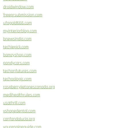
droidwindow.com
freeprsubmission.com
ufagold666.com
myinteriorblog.com
bnewsindia.com
techiepick.com
bamzyshop.com
pondycars.com
techonfutures.com
techoologic.com
raspberryketonescanada.org
medihealthrules.com
usathrill.com
vshapedental.com
canfandalucia.org
yourengineguide.com