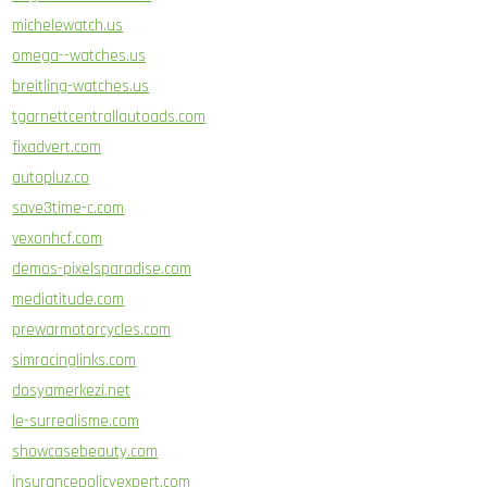
michelewatch.us
omega--watches.us
breitling-watches.us
tgarnettcentrallautoads.com
fixadvert.com
autopluz.co
save3time-c.com
vexonhcf.com
demos-pixelsparadise.com
mediatitude.com
prewarmotorcycles.com
simracinglinks.com
dosyamerkezi.net
le-surrealisme.com
showcasebeauty.com
insurancepolicyexpert.com