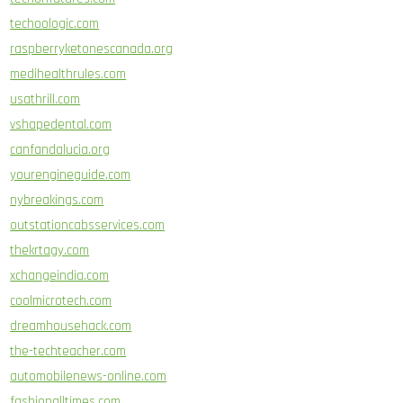
techoologic.com
raspberryketonescanada.org
medihealthrules.com
usathrill.com
vshapedental.com
canfandalucia.org
yourengineguide.com
nybreakings.com
outstationcabsservices.com
thekrtagy.com
xchangeindia.com
coolmicrotech.com
dreamhousehack.com
the-techteacher.com
automobilenews-online.com
fashionalltimes.com