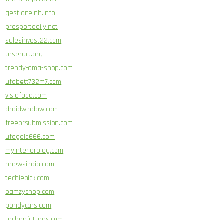
gestioneinh.info
prosportdaily.net
salesinvest22.com
teseract.org
trendy-ama-shop.com
ufabett732m7.com
visiofood.com
droidwindow.com
freeprsubmission.com
ufagold666.com
myinteriorblog.com
bnewsindia.com
techiepick.com
bamzyshop.com
pondycars.com
techonfutures.com