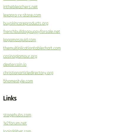
inthebleachers.net
lexapro-rx-store.com
buyskincareproducts.org
frenchbulldogpuppyforsale.net
kogamasquid.com
themultiplicationtablechart.com
casinoglamour.org
dextercoin.io
christianarticledirectory.org
5homestyle.com
Links
stagehubs.com
1x2forum.net
login99bet.com