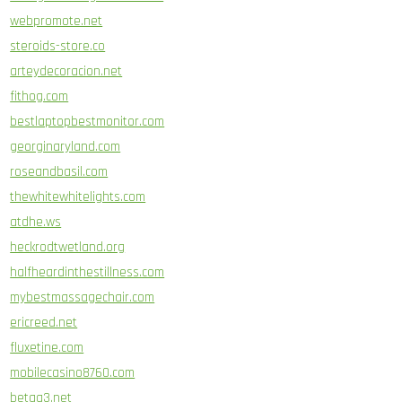
webpromote.net
steroids-store.co
arteydecoracion.net
fithog.com
bestlaptopbestmonitor.com
georginaryland.com
roseandbasil.com
thewhitewhitelights.com
atdhe.ws
heckrodtwetland.org
halfheardinthestillness.com
mybestmassagechair.com
ericreed.net
fluxetine.com
mobilecasino8760.com
betqq3.net