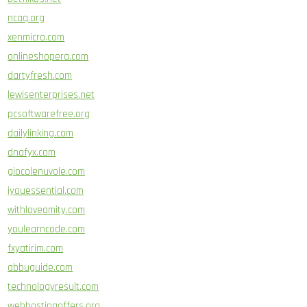
ncaq.org
xenmicro.com
onlineshopera.com
dartyfresh.com
lewisenterprises.net
pcsoftwarefree.org
dailylinking.com
dnafyx.com
giocolenuvole.com
iyouessential.com
withloveamity.com
youlearncode.com
fxyatirim.com
abbuguide.com
technologyresult.com
webhostingoffers.org