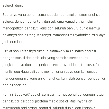
seluruh dunia.
Suaranya yang penuh semangat dan penampilan emosionalnya
selaras dengan penonton, dan tak lama kemudian, ia mulai
mendapatkan pengikut. Fans dari seluruh penjuru dunia memuji
bakatnya dan berbagi videonya, membantu menyebarkan musiknya
jauh dan luas.
Ketika popularitasnya tumbuh, Sadewa77 mulai berkolaborasi
dengan musisi dan artis lain, yang semakin memperluas
jangkauannya dan memperkuat tempatnya di industri musik. Dia
merilis lagu -lagu asli yang memamerkan gaya dan kemampuan
mendongengnya yang unik, menghasilkan lebih banyak penggemar
dan pengakuan.
Hari ini, Sadewa77 adalah sensasi internet bonafide, dengan jutaan
pengikut di berbagai platform media sosial. Musiknya telah
menyentuh hati orang -orang di seluruh dunia, dan kisahnya