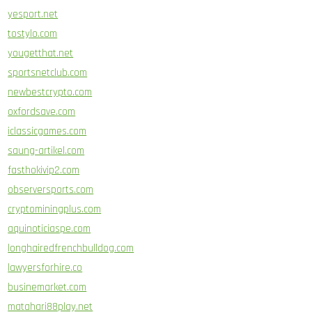
yesport.net
tostylo.com
yougetthat.net
sportsnetclub.com
newbestcrypto.com
oxfordsave.com
iclassicgames.com
saung-artikel.com
fasthokivip2.com
observersports.com
cryptominingplus.com
aquinoticiaspe.com
longhairedfrenchbulldog.com
lawyersforhire.co
businemarket.com
matahari88play.net