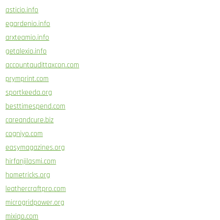
asticio.info
egardenio.info
arxteamio.info
getalexio.info
accountaudittaxcon.com
prymprint.com
sportkeeda.org
besttimespend.com
careandcure.biz
cogniyo.com
easymagazines.org
hirfanjilasmi.com
hometricks.org
leathercraftpro.com
microgridpower.org
mixiqo.com