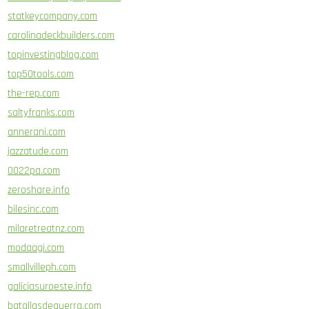
statkeycompany.com
carolinadeckbuilders.com
topinvestingblog.com
top50tools.com
the-rep.com
saltyfranks.com
annerani.com
jazzatude.com
0022pa.com
zeroshare.info
bilesinc.com
milaretreatnz.com
modaagi.com
smallvilleph.com
galiciasuroeste.info
batallasdeguerra.com