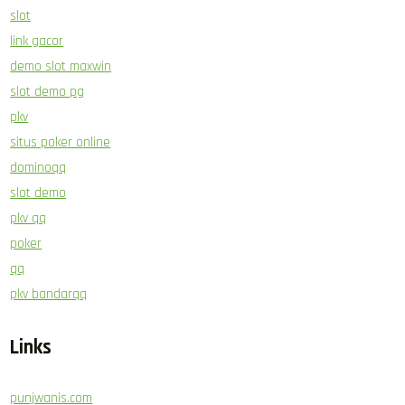
slot
link gacor
demo slot maxwin
slot demo pg
pkv
situs poker online
dominoqq
slot demo
pkv qq
poker
qq
pkv bandarqq
Links
punjwanis.com