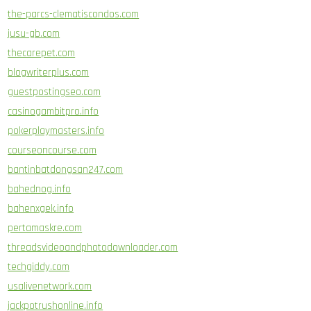
the-parcs-clematiscondos.com
jusu-gb.com
thecarepet.com
blogwriterplus.com
guestpostingseo.com
casinogambitpro.info
pokerplaymasters.info
courseoncourse.com
bantinbatdongsan247.com
bahednog.info
bahenxgek.info
pertamaskre.com
threadsvideoandphotodownloader.com
techgiddy.com
usalivenetwork.com
jackpotrushonline.info