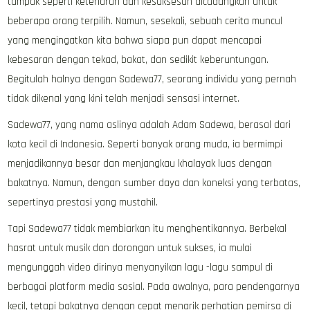
tampak seperti ketenaran dan kesuksesan dicadangkan untuk
beberapa orang terpilih. Namun, sesekali, sebuah cerita muncul
yang mengingatkan kita bahwa siapa pun dapat mencapai
kebesaran dengan tekad, bakat, dan sedikit keberuntungan.
Begitulah halnya dengan Sadewa77, seorang individu yang pernah
tidak dikenal yang kini telah menjadi sensasi internet.
Sadewa77, yang nama aslinya adalah Adam Sadewa, berasal dari
kota kecil di Indonesia. Seperti banyak orang muda, ia bermimpi
menjadikannya besar dan menjangkau khalayak luas dengan
bakatnya. Namun, dengan sumber daya dan koneksi yang terbatas,
sepertinya prestasi yang mustahil.
Tapi Sadewa77 tidak membiarkan itu menghentikannya. Berbekal
hasrat untuk musik dan dorongan untuk sukses, ia mulai
mengunggah video dirinya menyanyikan lagu -lagu sampul di
berbagai platform media sosial. Pada awalnya, para pendengarnya
kecil, tetapi bakatnya dengan cepat menarik perhatian pemirsa di