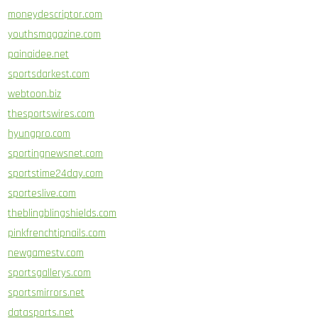
moneydescriptor.com
youthsmagazine.com
painaidee.net
sportsdarkest.com
webtoon.biz
thesportswires.com
hyungpro.com
sportingnewsnet.com
sportstime24day.com
sporteslive.com
theblingblingshields.com
pinkfrenchtipnails.com
newgamestv.com
sportsgallerys.com
sportsmirrors.net
datasports.net