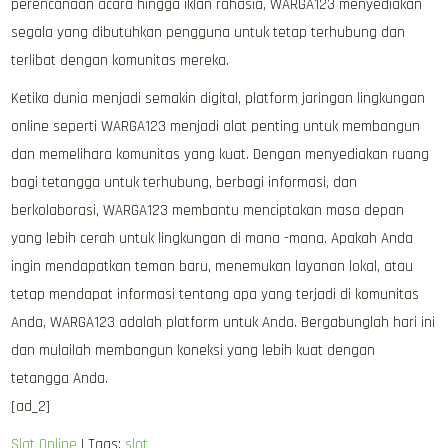
perencanaan acara hingga iklan rahasia, WARGA123 menyediakan
segala yang dibutuhkan pengguna untuk tetap terhubung dan
terlibat dengan komunitas mereka.
Ketika dunia menjadi semakin digital, platform jaringan lingkungan
online seperti WARGA123 menjadi alat penting untuk membangun
dan memelihara komunitas yang kuat. Dengan menyediakan ruang
bagi tetangga untuk terhubung, berbagi informasi, dan
berkolaborasi, WARGA123 membantu menciptakan masa depan
yang lebih cerah untuk lingkungan di mana -mana. Apakah Anda
ingin mendapatkan teman baru, menemukan layanan lokal, atau
tetap mendapat informasi tentang apa yang terjadi di komunitas
Anda, WARGA123 adalah platform untuk Anda. Bergabunglah hari ini
dan mulailah membangun koneksi yang lebih kuat dengan
tetangga Anda.
[ad_2]
Slot Online
| Tags:
slot