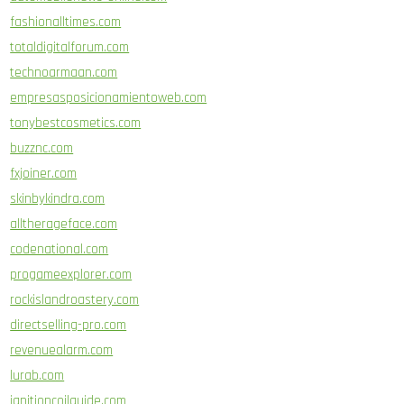
fashionalltimes.com
totaldigitalforum.com
technoarmaan.com
empresasposicionamientoweb.com
tonybestcosmetics.com
buzznc.com
fxjoiner.com
skinbykindra.com
alltherageface.com
codenational.com
progameexplorer.com
rockislandroastery.com
directselling-pro.com
revenuealarm.com
lurab.com
ignitioncoilguide.com