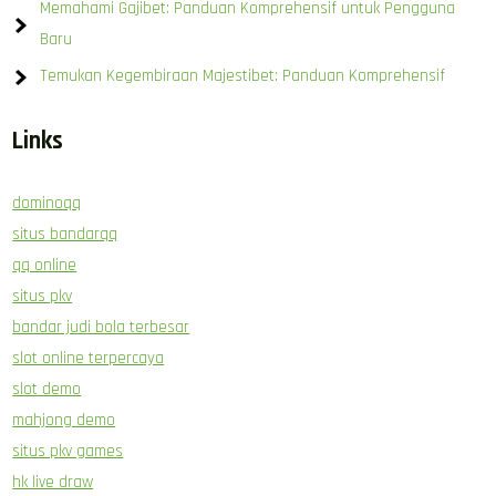
Memahami Gajibet: Panduan Komprehensif untuk Pengguna
Baru
Temukan Kegembiraan Majestibet: Panduan Komprehensif
Links
dominoqq
situs bandarqq
qq online
situs pkv
bandar judi bola terbesar
slot online terpercaya
slot demo
mahjong demo
situs pkv games
hk live draw