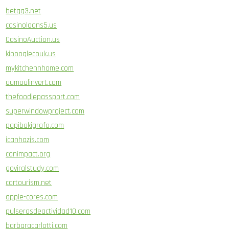
betqq3.net
casinoloans5.us
CasinoAuction.us
kipooglecouk.us
mykitchennhome.com
aumoulinvert.com
thefoodiepassport.com
superwindowproject.com
papibakigrafo.com
icanhazjs.com
canimpact.org
goviralstudy.com
cartourism.net
apple-cores.com
pulserasdeactividad10.com
barbaracarlotti.com