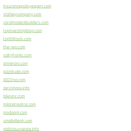
insurancepolicyexpert.com
statkeycompany.com
carolinadeckbuilders.com
topinvestingblog.com
top50tools.com
the-rep.com
saltyfranks.com
annerani.com
jazzatude.com
0022pa.com
zeroshare.info
bilesinc.com
milaretreatnz.com
modaagi.com
smallvilleph.com
galiciasuroeste.info