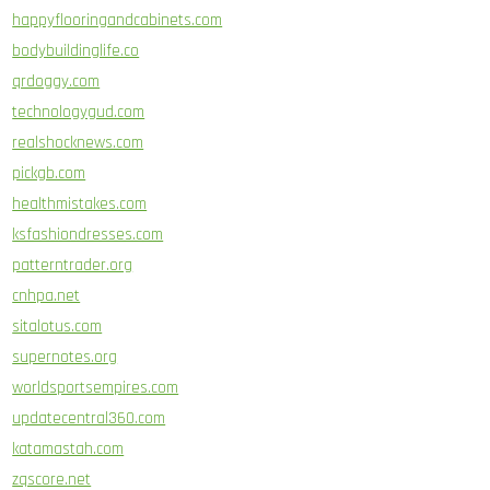
happyflooringandcabinets.com
bodybuildinglife.co
qrdoggy.com
technologygud.com
realshocknews.com
pickgb.com
healthmistakes.com
ksfashiondresses.com
patterntrader.org
cnhpa.net
sitalotus.com
supernotes.org
worldsportsempires.com
updatecentral360.com
katamastah.com
zqscore.net