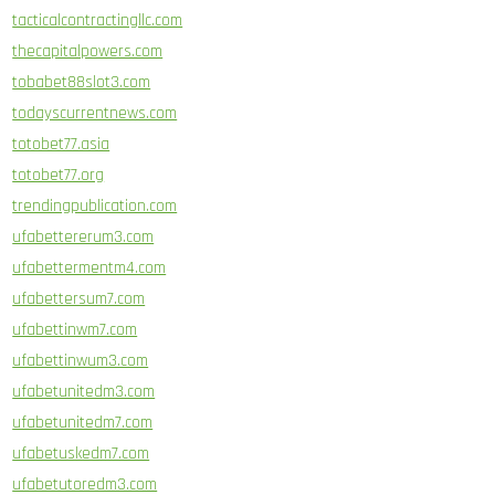
tacticalcontractingllc.com
thecapitalpowers.com
tobabet88slot3.com
todayscurrentnews.com
totobet77.asia
totobet77.org
trendingpublication.com
ufabettererum3.com
ufabettermentm4.com
ufabettersum7.com
ufabettinwm7.com
ufabettinwum3.com
ufabetunitedm3.com
ufabetunitedm7.com
ufabetuskedm7.com
ufabetutoredm3.com