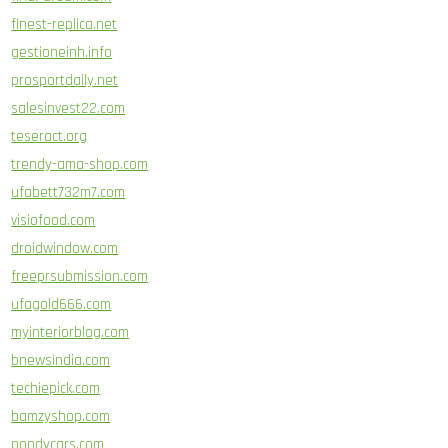
finest-replica.net
gestioneinh.info
prosportdaily.net
salesinvest22.com
teseract.org
trendy-ama-shop.com
ufabett732m7.com
visiofood.com
droidwindow.com
freeprsubmission.com
ufagold666.com
myinteriorblog.com
bnewsindia.com
techiepick.com
bamzyshop.com
pondycars.com