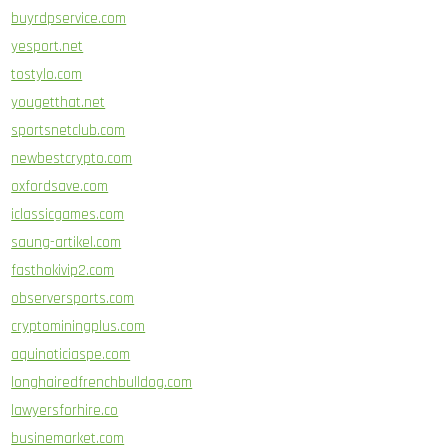
buyrdpservice.com
yesport.net
tostylo.com
yougetthat.net
sportsnetclub.com
newbestcrypto.com
oxfordsave.com
iclassicgames.com
saung-artikel.com
fasthokivip2.com
observersports.com
cryptominingplus.com
aquinoticiaspe.com
longhairedfrenchbulldog.com
lawyersforhire.co
businemarket.com