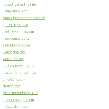
jackpotrushonline.info
ucnewshindi.com
freecellphonedatabase.com
gamersrope.com
exellewebmedia.com
free-gamestop.com
sinbadtravels.com
ukmagzine.com
wareztech.org
usabestnetwork.com
jessepinkmanoutfit.com
umailsend.com
retarys.com
fasterformationcpf.com
goldensnuggles.com
lookbattlemap.com