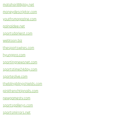
matahari88play.net
moneydescriptor.com
youthsmagazine.com
painaidee.net
sportsdarkest.com
webtoon.biz
thesportswires.com
hyungpro.com
sportingnewsnet.com
sportstime24day.com
sporteslive.com
theblingblingshields.com
pinkfrenchtipnails.com
newgamestv.com
sportsgallerys.com
sportsmirrors.net