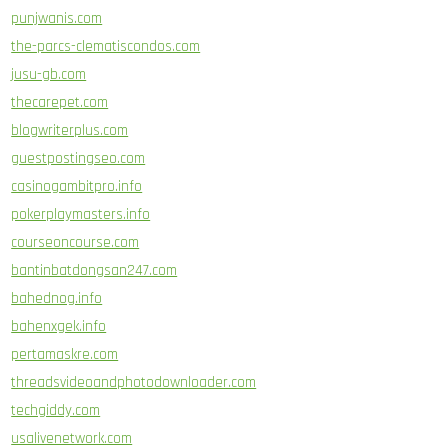
punjwanis.com
the-parcs-clematiscondos.com
jusu-gb.com
thecarepet.com
blogwriterplus.com
guestpostingseo.com
casinogambitpro.info
pokerplaymasters.info
courseoncourse.com
bantinbatdongsan247.com
bahednog.info
bahenxgek.info
pertamaskre.com
threadsvideoandphotodownloader.com
techgiddy.com
usalivenetwork.com