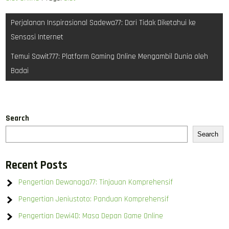
Post
Perjalanan Inspirasional Sadewa77: Dari Tidak Diketahui ke
navigation
Sensasi Internet
Temui Sawit777: Platform Gaming Online Mengambil Dunia oleh
Badai
Search
Search
Recent Posts
Pengertian Dewanaga77: Tinjauan Komprehensif
Pengertian Jeniustoto: Panduan Komprehensif
Pengertian Dewi4D: Masa Depan Game Online