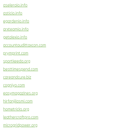
aseleraio.info
asticio.info
egardenio.info
arxteamio.info
getalexio.info
accountaudittaxcon.com
prymprint.com
sportkeeda.org
besttimespend.com
careandcure.biz
cogniyo.com
easymagazines.org
hirfanjilasmi.com
hometricks.org
leathercraftpro.com
microgridpower.org