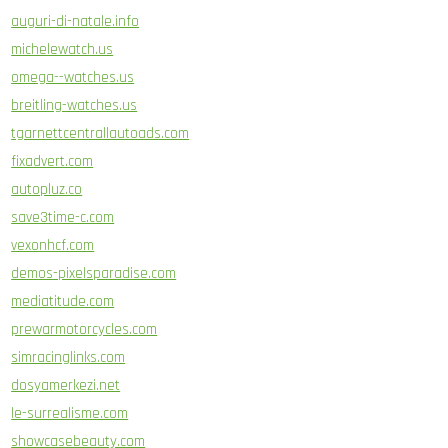
auguri-di-natale.info
michelewatch.us
omega--watches.us
breitling-watches.us
tgarnettcentrallautoads.com
fixadvert.com
autopluz.co
save3time-c.com
vexonhcf.com
demos-pixelsparadise.com
mediatitude.com
prewarmotorcycles.com
simracinglinks.com
dosyamerkezi.net
le-surrealisme.com
showcasebeauty.com