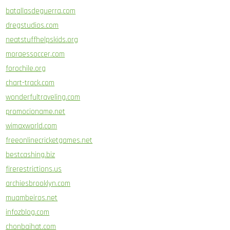
batallasdeguerra.com
dregstudios.com
neatstuffhelpskids.org
moraessoccer.com
forochile.org
chart-track.com
wonderfultraveling.com
promocioname.net
wimaxworld.com
freeonlinecricketgames.net
bestcashing.biz
firerestrictions.us
archiesbrooklyn.com
muambeiros.net
infozblog.com
chonbaihat.com